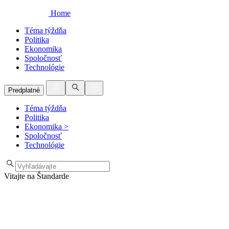
Home
Téma týždňa
Politika
Ekonomika
Spoločnosť
Technológie
Predplatné
Téma týždňa
Politika
Ekonomika
>
Spoločnosť
Technológie
Vitajte na Štandarde