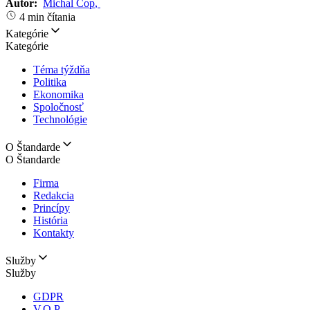
Autor:
Michal Čop
,
4 min čítania
Kategórie
Kategórie
Téma týždňa
Politika
Ekonomika
Spoločnosť
Technológie
O Štandarde
O Štandarde
Firma
Redakcia
Princípy
História
Kontakty
Služby
Služby
GDPR
V.O.P