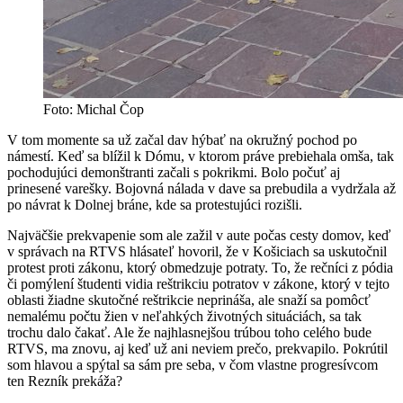
Foto: Michal Čop
V tom momente sa už začal dav hýbať na okružný pochod po
námestí. Keď sa blížil k Dómu, v ktorom práve prebiehala omša, tak
pochodujúci demonštranti začali s pokrikmi. Bolo počuť aj
prinesené varešky. Bojovná nálada v dave sa prebudila a vydržala až
po návrat k Dolnej bráne, kde sa protestujúci rozišli.
Najväčšie prekvapenie som ale zažil v aute počas cesty domov, keď
v správach na RTVS hlásateľ hovoril, že v Košiciach sa uskutočnil
protest proti zákonu, ktorý obmedzuje potraty. To, že rečníci z pódia
či pomýlení študenti vidia reštrikciu potratov v zákone, ktorý v tejto
oblasti žiadne skutočné reštrikcie neprináša, ale snaží sa pomôcť
nemalému počtu žien v neľahkých životných situáciách, sa tak
trochu dalo čakať. Ale že najhlasnejšou trúbou toho celého bude
RTVS, ma znovu, aj keď už ani neviem prečo, prekvapilo. Pokrútil
som hlavou a spýtal sa sám pre seba, v čom vlastne progresívcom
ten Rezník prekáža?