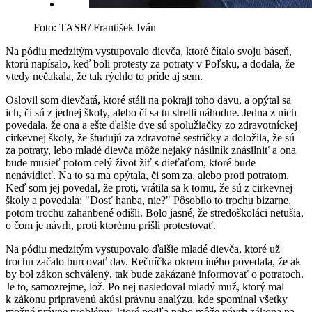
Foto: TASR/ František Iván
Na pódiu medzitým vystupovalo dievča, ktoré čítalo svoju báseň,
ktorú napísalo, keď boli protesty za potraty v Poľsku, a dodala, že
vtedy nečakala, že tak rýchlo to príde aj sem.
Oslovil som dievčatá, ktoré stáli na pokraji toho davu, a opýtal sa
ich, či sú z jednej školy, alebo či sa tu stretli náhodne. Jedna z nich
povedala, že ona a ešte ďalšie dve sú spolužiačky zo zdravotníckej
cirkevnej školy, že študujú za zdravotné sestričky a doložila, že sú
za potraty, lebo mladé dievča môže nejaký násilník znásilniť a ona
bude musieť potom celý život žiť s dieťaťom, ktoré bude
nenávidieť. Na to sa ma opýtala, či som za, alebo proti potratom.
Keď som jej povedal, že proti, vrátila sa k tomu, že sú z cirkevnej
školy a povedala: "Dosť hanba, nie?" Pôsobilo to trochu bizarne,
potom trochu zahanbené odišli. Bolo jasné, že stredoškoláci netušia,
o čom je návrh, proti ktorému prišli protestovať.
Na pódiu medzitým vystupovalo ďalšie mladé dievča, ktoré už
trochu začalo burcovať dav. Rečníčka okrem iného povedala, že ak
by bol zákon schválený, tak bude zakázané informovať o potratoch.
Je to, samozrejme, lož. Po nej nasledoval mladý muž, ktorý mal
k zákonu pripravenú akúsi právnu analýzu, kde spomínal všetky
možné právne problémy, ktoré podľa neho môže návrh zákona na