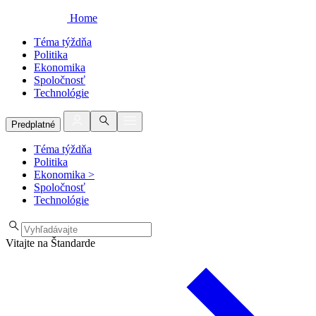
Home
Téma týždňa
Politika
Ekonomika
Spoločnosť
Technológie
Predplatné
Téma týždňa
Politika
Ekonomika
>
Spoločnosť
Technológie
Vitajte na Štandarde