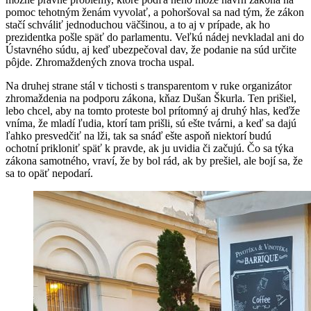
pomoc tehotným ženám vyvolať, a pohoršoval sa nad tým, že zákon
stačí schváliť jednoduchou väčšinou, a to aj v prípade, ak ho
prezidentka pošle späť do parlamentu. Veľkú nádej nevkladal ani do
Ústavného súdu, aj keď ubezpečoval dav, že podanie na súd určite
pôjde. Zhromaždených znova trocha uspal.
Na druhej strane stál v tichosti s transparentom v ruke organizátor
zhromaždenia na podporu zákona, kňaz Dušan Škurla. Ten prišiel,
lebo chcel, aby na tomto proteste bol prítomný aj druhý hlas, keďže
vníma, že mladí ľudia, ktorí tam prišli, sú ešte tvárni, a keď sa dajú
ľahko presvedčiť na lži, tak sa snáď ešte aspoň niektorí budú
ochotní prikloniť späť k pravde, ak ju uvidia či začujú. Čo sa týka
zákona samotného, vraví, že by bol rád, ak by prešiel, ale bojí sa, že
sa to opäť nepodarí.