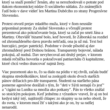
ktorý sa snaží pomôcť ženám, aby sa nerozhodovali o potrate pod
tlakom ekonomickej núdze či sociálneho nátlaku. Zo známejších
ľudí bolo v dave vidieť len Martina Dubéciho zo strany Progresívne
Slovensko.
Protest otvoril prejav mladého muža, ktorý v ňom neustále
pripomínal protesty Za slušné Slovensko a včerajší protest
prezentoval ako pokračovanie boja, ktorý sa začal po smrti Jána a
Martiny. Obzvlášť bizarné bolo, keď hovoril, že Záborská na rozdiel
od zhromaždeného davu pravdu nehľadá, ona ju už má. Text bol
burcujúci, prejav patetický. Podobne v úvode pôsobil aj dav
zhromaždený pred Dolnou bránou. Transparenty bojovné, nálada
pokojná, až nudná. Dav nevyhecoval ani druhý prejav, v ktorom
mladá rečníčka hovorila o pokračovaní patriarchátu či kapitalizme,
ktoré chcú vedno drancovať najmä ženy.
Viac pozornosti ako to, čo sa dialo na pódiu v tej chvíli, začala budiť
skupina stredoškolákov, ktorí sa zoskupili okolo dvoch starších
pánov držiacich pro-life transparent. Študenti na staršieho pána
pomerne agresívne dorážali s tým, že "deti v Sýrii nemajú čo jesť"
a "cigáni na Luníku sa množia ako potkany". Pán to všetko znášal
so stoickým pokojom. Keď jednému z výrastkov vravel, že aj on bol
kedysi taký istý, najdrzejší chlapec zo skupiny sa na neho oboril, že
do sveta, v ktorom musí žiť s takými ako je on, by sa radšej
nenarodil.