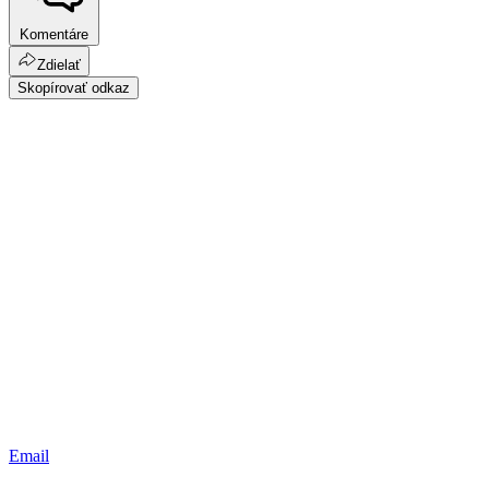
Komentáre
Zdielať
Skopírovať odkaz
Email