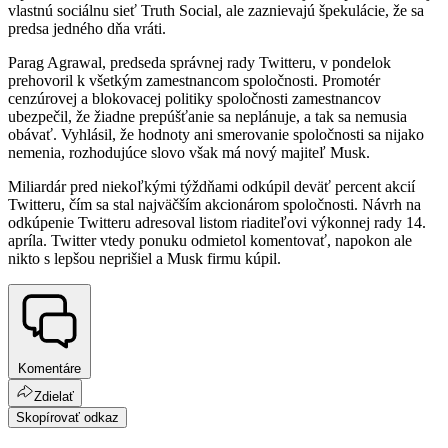
vlastnú sociálnu sieť Truth Social, ale zaznievajú špekulácie, že sa
predsa jedného dňa vráti.
Parag Agrawal, predseda správnej rady Twitteru, v pondelok
prehovoril k všetkým zamestnancom spoločnosti. Promotér
cenzúrovej a blokovacej politiky spoločnosti zamestnancov
ubezpečil, že žiadne prepúšťanie sa neplánuje, a tak sa nemusia
obávať. Vyhlásil, že hodnoty ani smerovanie spoločnosti sa nijako
nemenia, rozhodujúce slovo však má nový majiteľ Musk.
Miliardár pred niekoľkými týždňami odkúpil deväť percent akcií
Twitteru, čím sa stal najväčším akcionárom spoločnosti. Návrh na
odkúpenie Twitteru adresoval listom riaditeľovi výkonnej rady 14.
apríla. Twitter vtedy ponuku odmietol komentovať, napokon ale
nikto s lepšou neprišiel a Musk firmu kúpil.
Komentáre
Zdielať
Skopírovať odkaz