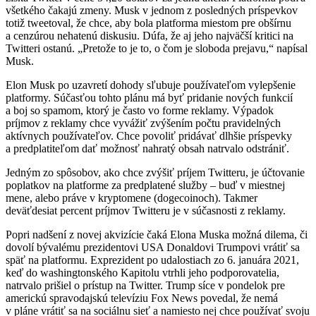
všetkého čakajú zmeny. Musk v jednom z posledných príspevkov
totiž tweetoval, že chce, aby bola platforma miestom pre obšírnu
a cenzúrou nehatenú diskusiu. Dúfa, že aj jeho najväčší kritici na
Twitteri ostanú. „Pretože to je to, o čom je sloboda prejavu,“ napísal
Musk.
Elon Musk po uzavretí dohody sľubuje používateľom vylepšenie
platformy. Súčasťou tohto plánu má byť pridanie nových funkcií
a boj so spamom, ktorý je často vo forme reklamy. Výpadok
príjmov z reklamy chce vyvážiť zvýšením počtu pravidelných
aktívnych používateľov. Chce povoliť pridávať dlhšie príspevky
a predplatiteľom dať možnosť nahratý obsah natrvalo odstrániť.
Jedným zo spôsobov, ako chce zvýšiť príjem Twitteru, je účtovanie
poplatkov na platforme za predplatené služby – buď v miestnej
mene, alebo práve v kryptomene (dogecoinoch). Takmer
deväťdesiat percent príjmov Twitteru je v súčasnosti z reklamy.
Popri nadšení z novej akvizície čaká Elona Muska možná dilema, či
dovolí bývalému prezidentovi USA Donaldovi Trumpovi vrátiť sa
späť na platformu. Exprezident po udalostiach zo 6. januára 2021,
keď do washingtonského Kapitolu vtrhli jeho podporovatelia,
natrvalo prišiel o prístup na Twitter. Trump síce v pondelok pre
americkú spravodajskú televíziu Fox News povedal, že nemá
v pláne vrátiť sa na sociálnu sieť a namiesto nej chce používať svoju