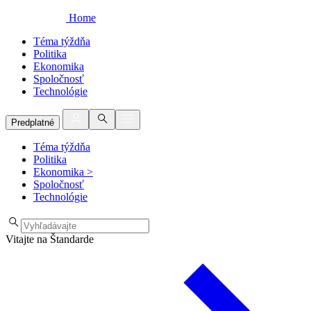
Home
Téma týždňa
Politika
Ekonomika
Spoločnosť
Technológie
Predplatné
Téma týždňa
Politika
Ekonomika
>
Spoločnosť
Technológie
Vitajte na Štandarde