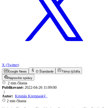
X (Twitter)
Google News
O Štandarde
Téma týždňa
Najnovšie správy
2 min čítania
Publikované:
2022-04-26 11:09:00
|
Autor:
Kristián Krempaský
,
2 min čítania