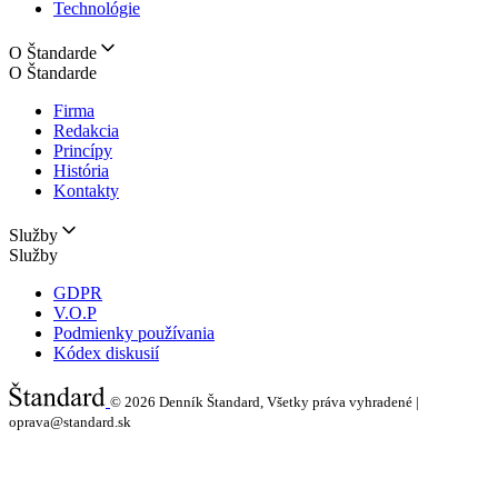
Technológie
O Štandarde
O Štandarde
Firma
Redakcia
Princípy
História
Kontakty
Služby
Služby
GDPR
V.O.P
Podmienky používania
Kódex diskusií
© 2026
Denník Štandard, Všetky práva vyhradené |
oprava@standard.sk