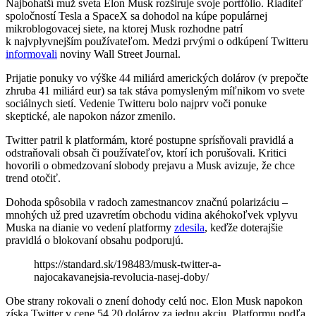
Najbohatší muž sveta Elon Musk rozširuje svoje portfólio. Riaditeľ
spoločností Tesla a SpaceX sa dohodol na kúpe populárnej
mikroblogovacej siete, na ktorej Musk rozhodne patrí
k najvplyvnejším používateľom. Medzi prvými o odkúpení Twitteru
informovali
noviny Wall Street Journal.
Prijatie ponuky vo výške 44 miliárd amerických dolárov (v prepočte
zhruba 41 miliárd eur) sa tak stáva pomysleným míľnikom vo svete
sociálnych sietí. Vedenie Twitteru bolo najprv voči ponuke
skeptické, ale napokon názor zmenilo.
Twitter patril k platformám, ktoré postupne sprísňovali pravidlá a
odstraňovali obsah či používateľov, ktorí ich porušovali. Kritici
hovorili o obmedzovaní slobody prejavu a Musk avizuje, že chce
trend otočiť.
Dohoda spôsobila v radoch zamestnancov značnú polarizáciu –
mnohých už pred uzavretím obchodu vidina akéhokoľvek vplyvu
Muska na dianie vo vedení platformy
zdesila
, keďže doterajšie
pravidlá o blokovaní obsahu podporujú.
https://standard.sk/198483/musk-twitter-a-
najocakavanejsia-revolucia-nasej-doby/
Obe strany rokovali o znení dohody celú noc. Elon Musk napokon
získa Twitter v cene 54,20 dolárov za jednu akciu. Platformu podľa