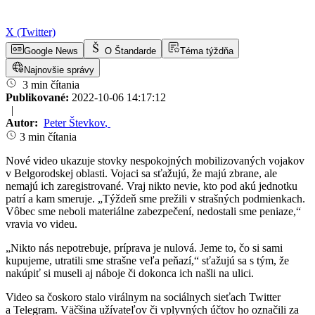
X (Twitter)
Google News
O Štandarde
Téma týždňa
Najnovšie správy
3 min čítania
Publikované:
2022-10-06 14:17:12
|
Autor:
Peter Števkov
,
3 min čítania
Nové video ukazuje stovky nespokojných mobilizovaných vojakov
v Belgorodskej oblasti. Vojaci sa sťažujú, že majú zbrane, ale
nemajú ich zaregistrované. Vraj nikto nevie, kto pod akú jednotku
patrí a kam smeruje. „Týždeň sme prežili v strašných podmienkach.
Vôbec sme neboli materiálne zabezpečení, nedostali sme peniaze,“
vravia vo videu.
„Nikto nás nepotrebuje, príprava je nulová. Jeme to, čo si sami
kupujeme, utratili sme strašne veľa peňazí,“ sťažujú sa s tým, že
nakúpiť si museli aj náboje či dokonca ich našli na ulici.
Video sa čoskoro stalo virálnym na sociálnych sieťach Twitter
a Telegram. Väčšina užívateľov či vplyvných účtov ho označili za