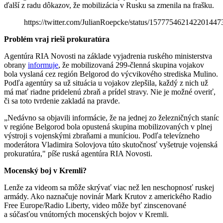
ďalší z radu dôkazov, že mobilizácia v Rusku sa zmenila na frašku.
https://twitter.com/JulianRoepcke/status/157775462142201447
Problém vraj rieši prokuratúra
Agentúra RIA Novosti na základe vyjadrenia ruského ministerstva
obrany
informuje
, že mobilizovaná 299-členná skupina vojakov
bola vyslaná cez región Belgorod do výcvikového strediska Mulino.
Podľa agentúry sa už situácia u vojakov zlepšila, každý z nich už
má mať riadne pridelenú zbraň a prídel stravy. Nie je možné overiť,
či sa toto tvrdenie zakladá na pravde.
„Nedávno sa objavili informácie, že na jednej zo železničných staníc
v regióne Belgorod bola opustená skupina mobilizovaných v plnej
výstroji s vojenskými zbraňami a muníciou. Podľa televízneho
moderátora Vladimira Solovjova túto skutočnosť vyšetruje vojenská
prokuratúra," píše ruská agentúra RIA Novosti.
Mocenský boj v Kremli?
Lenže za videom sa môže skrývať viac než len neschopnosť ruskej
armády. Ako naznačuje novinár Mark Krutov z amerického Radio
Free Europe/Radio Liberty, video môže byť zinscenované
a súčasťou vnútorných mocenských bojov v Kremli.