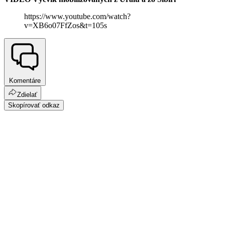
https://www.youtube.com/watch?
v=XB6o07FfZos&t=105s
Komentáre
Zdielať
Skopírovať odkaz