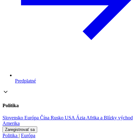
Predplatné
Politika
Slovensko
Európa
Čína
Rusko
USA
Ázia
Afrika a Blízky východ
Amerika
Zaregistrovať sa
Politika
|
Európa