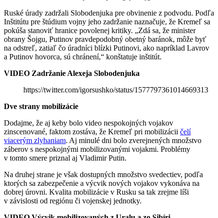
Ruské úrady zadržali Slobodenjuka pre obvinenie z podvodu. Podľa
Inštitútu pre štúdium vojny jeho zadržanie naznačuje, že Kremeľ sa
pokúša stanoviť hranice povolenej kritiky. „Zdá sa, že minister
obrany Šojgu, Putinov pravdepodobný obetný baránok, môže byť
na odstreľ, zatiaľ čo úradníci blízki Putinovi, ako napríklad Lavrov
a Putinov hovorca, sú chránení,“ konštatuje inštitút.
VIDEO Zadržanie Alexeja Slobodenjuka
https://twitter.com/igorsushko/status/1577797361014669313
Dve strany mobilizácie
Dodajme, že aj keby bolo video nespokojných vojakov
zinscenované, faktom zostáva, že Kremeľ pri mobilizácii
čelí
viacerým zlyhaniam
. Aj minulé dni bolo zverejnených množstvo
záberov s nespokojnými mobilizovanými vojakmi. Problémy
v tomto smere priznal aj Vladimir Putin.
Na druhej strane je však dostupných množstvo svedectiev, podľa
ktorých sa zabezpečenie a výcvik nových vojakov vykonáva na
dobrej úrovni. Kvalita mobilizácie v Rusku sa tak zrejme líši
v závislosti od regiónu či vojenskej jednotky.
VIDEO Výcvik mobilizovaných z Uralu a zo Sibíri