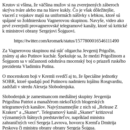
Krutov si všíma, že väčšina mužov si na zverejnených záberoch
skrýva tváre alebo ma na hlave kukly. Čo je však dôležitejšie,
viacerí z vojakov majú na uniformách nášivky s lebkou, ktoré sú
spájané so žoldnierskou Vagnerovou skupinou. Navyše, video ako
prvé zverejnili provagnerovské telegramové kanály, ktoré sú kritické
k ministrovi obrany Sergejovi Šojguovi.
https://twitter.com/kromark/status/1577800016546111490
Za Vagnerovou skupinou má stáť oligarcha Jevgenij Prigožin,
známy aj ako Putinov kuchár. Špekuluje sa, že medzi Prigožinom a
Šojguom sa v súčasnosti odohráva mocenský boj o priazeň ruského
prezidenta Vladimira Putina.
O mocenskom boji v Kremli svedčí aj to, že špeciálne jednotky
SOBR, ktoré spadajú pod Putinovu nadmieru lojálnu Rosgvardiu,
zadržali v stredu Alexeja Slobodenjuka.
Slobodenjuk je zamestnancom mediálnej skupiny Jevgenija
Prigožina Patriot a manažérom niekoľkých blogerských
telegramových kanálov. Najvýznamnejšie z nich sú „Release Z
Kraken“ a „Skaner“. Telegramový kanál „Skaner“ kritizoval
významných štátnych predstaviteľov, napríklad ministra
zahraničných vecí Sergeja Lavrova, hovorcu Kremľa Dmitrija
Peskova či ministra obrany obrany Sergeja Šojgua.