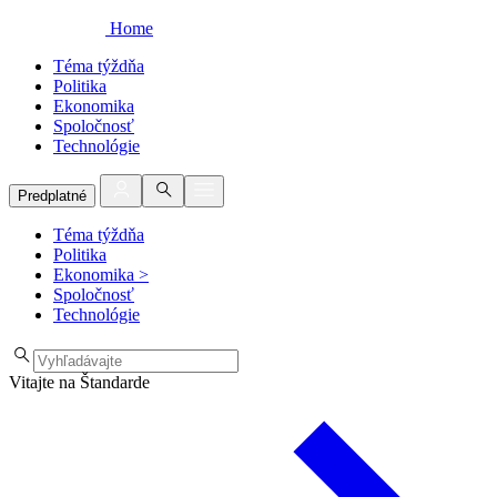
Home
Téma týždňa
Politika
Ekonomika
Spoločnosť
Technológie
Predplatné
Téma týždňa
Politika
Ekonomika
>
Spoločnosť
Technológie
Vitajte na Štandarde