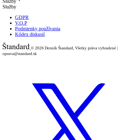
Služby
Služby
GDPR
V.O.P
Podmienky používania
Kódex diskusií
© 2026
Denník Štandard, Všetky práva vyhradené |
oprava@standard.sk