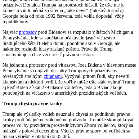
priaznivci Donalda Trumpa na protestoch hlásali, že ešte nie je
koniec a vinili médiá zo šírenia „fake news“ (falošných správ).
Georgia bola od roku 1992 červená, teda volila doposiaľ vždy
republikánov.
Najviac
protestov
proti Bidenovi sa rozpútalo v štátoch Michigan a
Pennyslvánia, kde sa spočiatku očakávalo jasné víťazstvo
úradujúceho šéfa Bieleho domu, podobne ako v Georgii, ale
nakoniec rozhodli hlasy zaslané poštou. Práve tie Trump
spochybňuje a chce veci riešiť právnou cestou.
Na jednom z protestov proti víťazstvu Joea Bidena v hlavnom meste
Pennsylvánie sa objavili desiatky Trumpovych priaznivcov
ovešaných strelnými
zbraňami
. Vyzývali pritom ľudí, aby neverili
klamstvám a niektorí tvrdili, že voľby môže ešte stále vyhrať Trump,
aj keď Biden získal 279 hlasov voliteľov, teda o 9 viac ako je
potrebných na víťazstvo v amerických prezidentských voľbách.
Trump chystá právne kroky
Trump ale výsledky volieb neuznal a chystá sa podniknúť právne
kroky proti údajnému volebnému podvodu. To môže skomplikovať
proces voľby prezidenta prostredníctvom Zboru voliteľov, ktorý sa
má zísť v polovici decembra. Všetky právne spory po voľbách sa
musia vyriešiť v období do 35 dní.