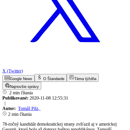
X (Twitter)
Google News
O Štandarde
Téma týždňa
Najnovšie správy
2 min čítania
Publikované:
2020-11-08 12:55:31
|
Autor:
Tomáš Pilz
,
2 min čítania
78-ročný kandidát demokratickej strany zvíťazil aj v americkej
Georgii, ktorá bola až doteraz baštou republikánov. Tamojší