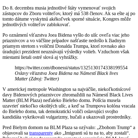
Do 8. decembra musia jednotlivé štáty vymenovať svojich
zástupcov do Zboru voliteľov, ktorý má 538 členov. Ak sa ešte aj po
tomto dátume vyskytnú akékoľvek sporné situácie, Kongres môže
jednotlivých voliteľov zablokovať.
Po oznámení víťazstva Joea Bidena vyšlo do ulíc oveľa viac jeho
priaznivcov a vo väčšine prípadov našťastie nedošlo k žiadnym
priamym stretom s voličmi Donalda Trumpa, ktorí rovnako ako
úradujúci prezident neuznávajú výsledky volieb. Vzduchom však
miestami lietali ostré slová aj vyhrážky.
https://twitter.com/dbonessi/status/1325130174338199554
Oslavy víťazstva Joea Bidena na Námestí Black lives
Matter (Zdroj: Twitter)
V americkej metropole Washington sa najväčšie, niekoľkotisícové
davy Bidenových priaznivcov zhromaždili na Námestí Black Lives
Matter (BLM Plaza) neďaleko Bieleho domu. Polícia musela
uzavrieť niekoľko okolitých ulíc, a keď sa Trumpova kolóna vracala
do Bieleho domu, tak demokratickí voliči oslavujúci svojho
kandidáta vykrikovali vulgarizmy, hučali a ukazovali prostredníky.
Pred Bielym domom na BLM Plaza sa ozývalo: „Zbohom Trump“ a
objavovali sa
transparenty
ako „Imigranti sú tu na to, aby zostali“.