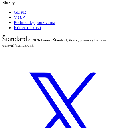
Služby
GDPR
V.O.P
Podmienky používania
Kódex diskusií
© 2026
Denník Štandard, Všetky práva vyhradené |
oprava@standard.sk