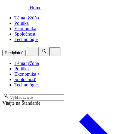
Home
Téma týždňa
Politika
Ekonomika
Spoločnosť
Technológie
Predplatné
Téma týždňa
Politika
Ekonomika
>
Spoločnosť
Technológie
Vitajte na Štandarde