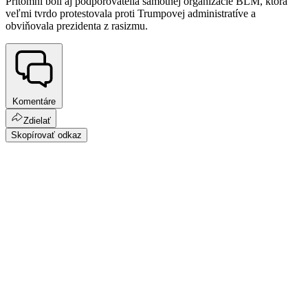
Prítomní boli aj podporovatelia samotnej organizácie BLM, ktorá
veľmi tvrdo protestovala proti Trumpovej administratíve a
obviňovala prezidenta z rasizmu.
Komentáre
Zdielať
Skopírovať odkaz