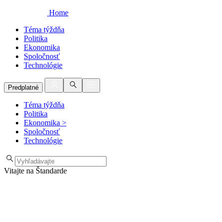
Home
Téma týždňa
Politika
Ekonomika
Spoločnosť
Technológie
Predplatné
Téma týždňa
Politika
Ekonomika
>
Spoločnosť
Technológie
Vitajte na Štandarde