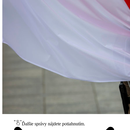
Ďalšie správy nájdete potiahnutím.