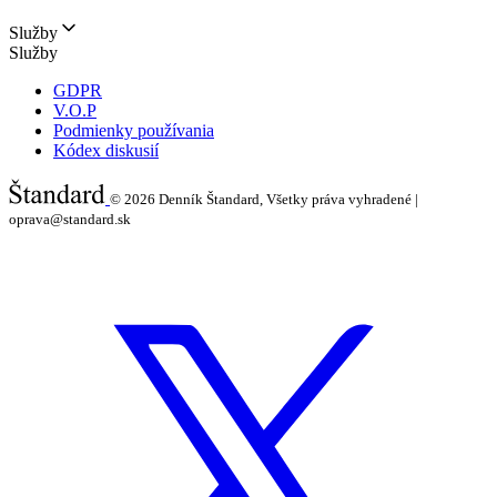
Služby
Služby
GDPR
V.O.P
Podmienky používania
Kódex diskusií
© 2026
Denník Štandard, Všetky práva vyhradené |
oprava@standard.sk