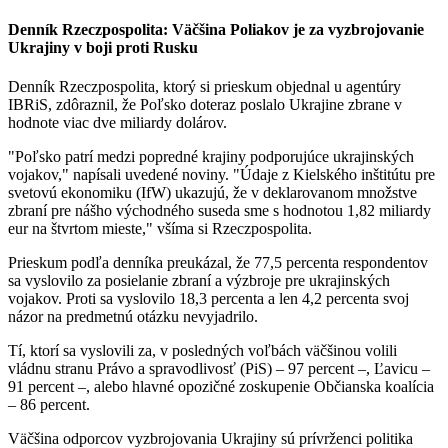
Denník Rzeczpospolita: Väčšina Poliakov je za vyzbrojovanie
Ukrajiny v boji proti Rusku
Denník Rzeczpospolita, ktorý si prieskum objednal u agentúry
IBRiS, zdôraznil, že Poľsko doteraz poslalo Ukrajine zbrane v
hodnote viac dve miliardy dolárov.
"Poľsko patrí medzi popredné krajiny podporujúce ukrajinských
vojakov," napísali uvedené noviny. "Údaje z Kielského inštitútu pre
svetovú ekonomiku (IfW) ukazujú, že v deklarovanom množstve
zbraní pre nášho východného suseda sme s hodnotou 1,82 miliardy
eur na štvrtom mieste," všíma si Rzeczpospolita.
Prieskum podľa denníka preukázal, že 77,5 percenta respondentov
sa vyslovilo za posielanie zbraní a výzbroje pre ukrajinských
vojakov. Proti sa vyslovilo 18,3 percenta a len 4,2 percenta svoj
názor na predmetnú otázku nevyjadrilo.
Tí, ktorí sa vyslovili za, v posledných voľbách väčšinou volili
vládnu stranu Právo a spravodlivosť (PiS) – 97 percent –, Ľavicu –
91 percent –, alebo hlavné opozičné zoskupenie Občianska koalícia
– 86 percent.
Väčšina odporcov vyzbrojovania Ukrajiny sú prívrženci politika