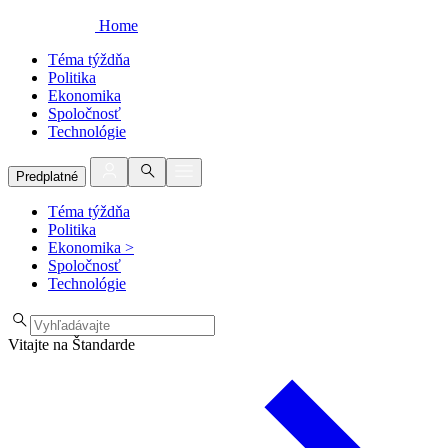
Home
Téma týždňa
Politika
Ekonomika
Spoločnosť
Technológie
Predplatné
Téma týždňa
Politika
Ekonomika
>
Spoločnosť
Technológie
Vitajte na Štandarde