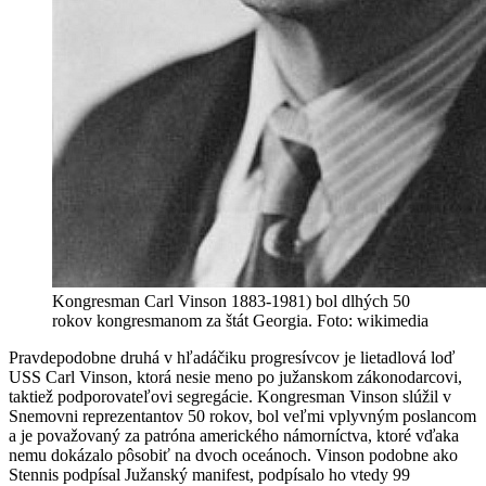
Kongresman Carl Vinson 1883-1981) bol dlhých 50
rokov kongresmanom za štát Georgia. Foto: wikimedia
Pravdepodobne druhá v hľadáčiku progresívcov je lietadlová loď
USS Carl Vinson, ktorá nesie meno po južanskom zákonodarcovi,
taktiež podporovateľovi segregácie. Kongresman Vinson slúžil v
Snemovni reprezentantov 50 rokov, bol veľmi vplyvným poslancom
a je považovaný za patróna amerického námorníctva, ktoré vďaka
nemu dokázalo pôsobiť na dvoch oceánoch. Vinson podobne ako
Stennis podpísal Južanský manifest, podpísalo ho vtedy 99