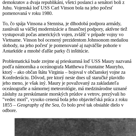
demokratov a dvaja republikáni, všetci poslanci a senátori boli z
Juhu. Vojenská loď USS Carl Vinson bola na jeho počesť
pomenovaná v roku 1980.
To, čo spája Vinsona a Stennisa, je dlhodobá podpora armády,
zastávali sa väčšej modernizácie a finančnej podpory, aktívne tiež
vystupovali počas amerických vojen, zvlášť v prípade vojny vo
Vietname. Vinson bol ocenený prezidentom Johnsonom medailou
slobody, na jeho počesť je pomenované aj najväčšie pohorie v
Antarktíde a mnohé ďalšie parky či inštitúcie.
Problematická bude zrejme aj prieskumná loď USS Maury nazvaná
podľa námorníka a oceánografa Matthewa Fountaine Mauryho,
ktorý – ako občan štátu Virginia – bojoval v občianskej vojne za
Konfederáciu. Dôvod, pre ktorý nesie dnes už staručké plavidlo
jeho meno, je však iný. Maury je považovaný za zakladateľa
oceánografie a námornej meteorológie, má medzinárodne uznané
zásluhy za preskúmanie morských prúdov a vetrov, prezývali ho
"vedec morí", vysoko cenená bola jeho objaviteľská práca z roku
1855 –
Geography of the Sea
, čo bolo prvé tak obsiahle dielo v
odbore.