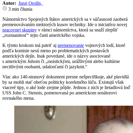
Autor:
Juraj Orolín
,
3 min čítania
Námorníctvo Spojených štátov amerických sa v súčasnosti zaoberá
premenovávaním niektorých kusov techniky. Ide o iniciatívu novej
pracovnej skupiny
v rámci námorníctva, ktorá sa snaží zlepšiť
„rozmanitosť“ tejto časti amerického vojska.
K týmto krokom má patriť aj
premenovanie
vojnových lodí, ktoré
podľa komisie nesú meno po problematických postavách
amerických dejín. Inak povedané, ide o názvy asociované
s americkým Juhom či „rasistickými, urážlivými alebo kultúrne
necitlivými osobami, udalosťami či jazykmi.“
Viac ako 140-stranový dokument presne nešpecifikuje, aké plavidlá
by sa mohli stať obeťou politicky korektného lúču. Existujú však
viaceré tipy, o aké lode zrejme pôjde. Jednou z nich je lietadlová loď
USS John C. Stennis, pomenovaná po americkom senátorovi
rovnakého mena.