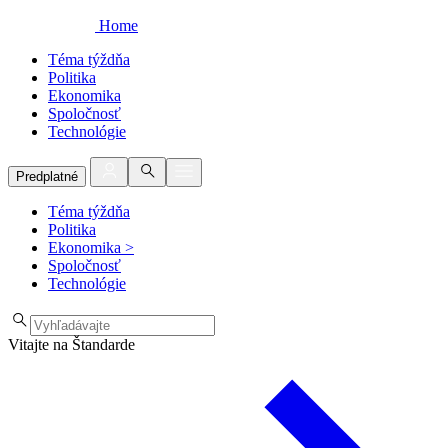
Home
Téma týždňa
Politika
Ekonomika
Spoločnosť
Technológie
Predplatné
Téma týždňa
Politika
Ekonomika
>
Spoločnosť
Technológie
Vitajte na Štandarde