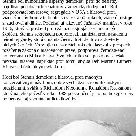
Stennis bol mimoriadne úspešný demokrat, patrí do desiatky
najdlhšie pôsobiacich senátorov v amerických dejinách. Bol
podporovateľom rasovej segregácie v USA a hlasoval proti
viacerým návrhom v tejto oblasti v 50. a 60. rokoch, viaceré postoje
si zachoval aj dlhšie. Podpísal aj takzvaný Južanský manifest v roku
1956, ktorý sa postavil proti zákazu segregácie v amerických
školách. Stennis segregáciu podporoval, namietal proti nasadeniu
národnej gardy, ktorá chránila čiernych študentov na dovtedy
bielych školách. Vo svojich neskorších rokoch hlasoval v prospech
rozšírenia zákona o hlasovacom práve, podporoval černošského
kongresmana Mikea Espya. Svojich kritických postojov sa však
nevzdal, hlasoval napríklad proti tomu, aby sa Deň Martina Luthera
Kinga stal federálnym sviatkom.
Hoci bol Stennis demokrat a hlasoval proti mnohým
konzervatívnym návrhom, dobre vychádzal s republikánskymi
prezidentmi, zvlášť s Richardom Nixonom a Ronaldom Reaganom,
ktorý na jeho počesť v roku 1988 po skončení jeho politickej kariéry
pomenoval aj spomínanú lietadlovú loď.