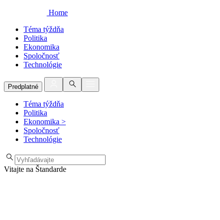
Home
Téma týždňa
Politika
Ekonomika
Spoločnosť
Technológie
Predplatné
Téma týždňa
Politika
Ekonomika
>
Spoločnosť
Technológie
Vitajte na Štandarde