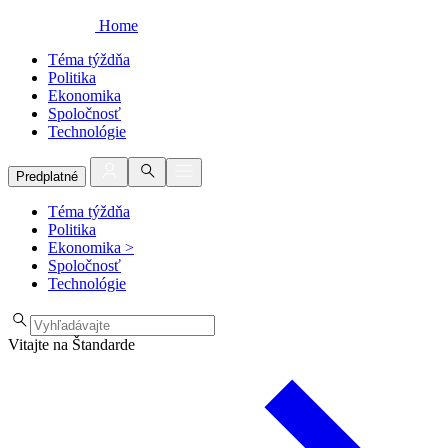
Home
Téma týždňa
Politika
Ekonomika
Spoločnosť
Technológie
Predplatné
Téma týždňa
Politika
Ekonomika
>
Spoločnosť
Technológie
Vitajte na Štandarde