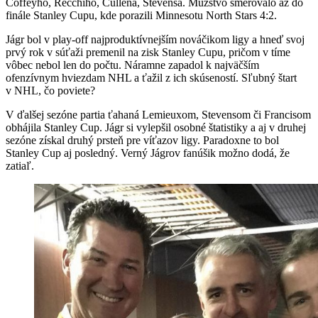
Coffeyho, Recchiho, Cullena, Stevensa. Mužstvo smerovalo až do
finále Stanley Cupu, kde porazili Minnesotu North Stars 4:2.
Jágr bol v play-off najproduktívnejším nováčikom ligy a hneď svoj
prvý rok v súťaži premenil na zisk Stanley Cupu, pričom v tíme
vôbec nebol len do počtu. Náramne zapadol k najväčším
ofenzívnym hviezdam NHL a ťažil z ich skúseností. Sľubný štart
v NHL, čo poviete?
V ďalšej sezóne partia ťahaná Lemieuxom, Stevensom či Francisom
obhájila Stanley Cup. Jágr si vylepšil osobné štatistiky a aj v druhej
sezóne získal druhý prsteň pre víťazov ligy. Paradoxne to bol
Stanley Cup aj posledný. Verný Jágrov fanúšik možno dodá, že
zatiaľ.