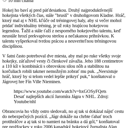
10 min čítania
Hokej ho baví aj pred päťdesiatkou. Druhý najproduktívnejší
hokejista všetkých čias, stále "bruslí" v druholigovom Kladne. Hráč,
ktorý mal aj v NHL kľúče od tréningovej haly, aby si večer mohol
pridať individuálny tréning, je už roky hrajúcou hokejovou
legendou. Ťažil a stále ťaží z nesporného hokejového talentu, keď
neustále hrozí prekvapivou strelou a nečakanou prihrávkou. K
talentu vyšperkoval tvrdou prácou a neuveriteľnou tréningovou
disciplínou.
V šatni často potreboval dve miesta, aby mal po ruke všetky svoje
hokejky, záťažové vesty či členkové závažia. Jeho 188 centimetrov
a 110 kíl v kombinácii s obrovskou silou nôh a stabilitou na
korčuliach robili takmer nemožným zobrať mu puk. „Neexistuje
hráč, ktorý by si telom vedel lepšie prikryť puk,“ konštatoval o
Jágrovej hre Fín Ville Nieminen.
https://www.youtube.com/watch?v=hxGOSyFQets
Desať najlepších akcií Jaromíra Jágra v NHL. Zdroj:
Youtube/nhl
Obrancovia ho vždy ostro sledovali, no aj tak si dokázal nájsť cestu
do nebezpečných pozícií. „Jágr dokáže na chrbte ťahať troch
protihráčov a aj tak si to namieri na bránku a dá gól,“ konštatoval
pre proHockey v roku 2006 kanadský hokejový žurnalista Alan