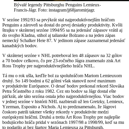
Bývalé legendy Pittsburghu Penguins Lemieux-
Francis-Jágr. Foto: instagram/jj68jaromirjagr.
V sezóne 1992/93 sa prvýkrát stal najproduktívnejším hráčom
Penguins a zároveň sa dostal do prvej desiatky produktivity. Kvôli
štrajku v skrátenej sezóne 1994/95 sa na jedenásť zápasov vrátil aj
do svojho Kladna, stihol aj talianske Bolzano a na jeden zápas
nemecký Schalker Heie 87. V jedinom zápase zaznamenal jedenásť
kanadských bodov.
V skrátenej sezóne v NHL potreboval len 48 zápasov na 32 gólov
a 70 bodov celkovo, čo pre 23-ročného Jágra znamenalo zisk Art
Ross Trophy pre najproduktívnejšieho hráča NHL.
Tá mu o rok ušla, keďže bol za spoluhráčom Mariom Lemieuxom
druhý. So 149 bodmi a 62 gólmi však stanovil nové maximum
v produktivite Európanov. O desať bodov prekonal rekord Slováka
Petra Šťastného z roku 1982. Cez sto bodov sa Jágr dostal ešte
päťkrát, ale táto sezóna ostala jeho najproduktívnejšou. Viac bodov
v jednej sezóne v histórii NHL nazbierali už len Gretzky, Lemieux,
Yzerman, Esposito a Nichols. Aj to predznamenalo, že Jágrovi
čoskoro patrili takmer všetky rekordy v produktivite medzi
európskymi hráčmi. Druhú a tretiu Art Ross Trophy pre najlepšie
bodujúceho hráča pridal v sezónach 1997/98 a 1998/99, keď sa mu
to podarilo aj bez štartov Maria Lemieuxa za Pittsburgh.