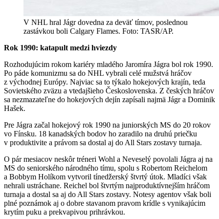
V NHL hral Jágr dovedna za deväť tímov, poslednou
zastávkou boli Calgary Flames. Foto: TASR/AP.
Rok 1990: katapult medzi hviezdy
Rozhodujúcim rokom kariéry mladého Jaromíra Jágra bol rok 1990.
Po páde komunizmu sa do NHL vybrali celé mužstvá hráčov
z východnej Európy. Najviac sa to týkalo hokejových krajín, teda
Sovietského zväzu a vtedajšieho Československa. Z českých hráčov
sa nezmazateľne do hokejových dejín zapísali najmä Jágr a Dominik
Hašek.
Pre Jágra začal hokejový rok 1990 na juniorských MS do 20 rokov
vo Fínsku. 18 kanadských bodov ho zaradilo na druhú priečku
v produktivite a právom sa dostal aj do All Stars zostavy turnaja.
O pár mesiacov neskôr tréneri Wohl a Neveselý povolali Jágra aj na
MS do seniorského národného tímu, spolu s Robertom Reichelom
a Bobbym Holíkom vytvoril tínedžerský štvrtý útok. Mladíci však
nehrali ustráchane. Reichel bol štvrtým najproduktívnejším hráčom
turnaja a dostal sa aj do All Stars zostavy. Notesy agentov však boli
plné poznámok aj o dobre stavanom pravom krídle s vynikajúcim
krytím puku a prekvapivou prihrávkou.