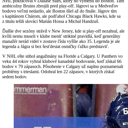
NHL pokračoval v Dallase Stars, ktorý ho vymenil do Boston. Tam
ambicoźny Bruins zbrojili pred play-off. Jágrovi sa u Medveďov
bodovo veľmi nedarilo, ale Boston išiel až do finále. Jágrov tím
s kapitánom Chárom, ale podľahol Chicagu Black Hawks, kde sa
z titulu tešili slováci Marián Hossa a Michal Handzuš.
Ďalšie dve sezóny strávil v New Jersey, kde si play-off nezahral, ale
kvôli nemu museli v klube meniť striktné pravidlá, keď generálny
manažér nerád videl v zostave čísla vyššie ako 35. Legenda je ale
legenda a Jágra si bez šesťdesiat osmičky ťažko predstaviť.
V NHL ešte stihol angažmány na Floride a Calgary. U Panthers vo
veku 44 rokov vyhral klubové kanadské bodovanie, keď získal 66
bodov v 79 zápasoch. Pôsobenie v Calgary už naplno poznamenali
problémy s trieslami. Odohral len 22 zápasov, v ktorých získal
sedem bodov.