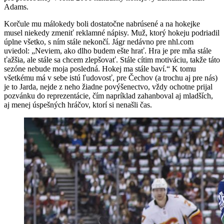
Adams.
Korčule mu málokedy boli dostatočne nabrúsené a na hokejke
musel niekedy zmeniť reklamné nápisy. Muž, ktorý hokeju podriadil
úplne všetko, s ním stále nekončí. Jágr nedávno pre nhl.com
uviedol: „Neviem, ako dlho budem ešte hrať. Hra je pre mňa stále
ťažšia, ale stále sa chcem zlepšovať. Stále cítim motiváciu, takže táto
sezóne nebude moja posledná. Hokej ma stále baví.“ K tomu
všetkému má v sebe istú ľudovosť, pre Čechov (a trochu aj pre nás)
je to Jarda, nejde z neho žiadne povýšenectvo, vždy ochotne prijal
pozvánku do reprezentácie, čím napríklad zahanboval aj mladších,
aj menej úspešných hráčov, ktorí si nenašli čas.