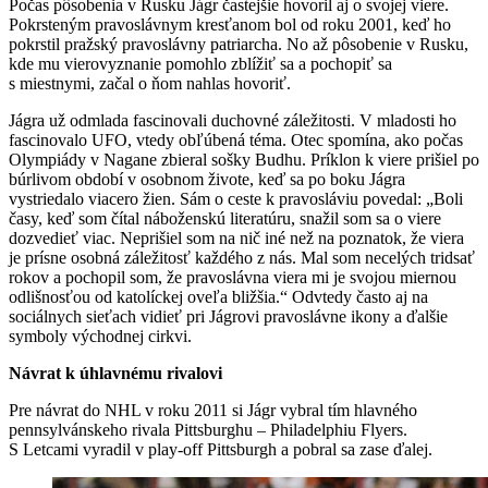
Počas pôsobenia v Rusku Jágr častejšie hovoril aj o svojej viere.
Pokrsteným pravoslávnym kresťanom bol od roku 2001, keď ho
pokrstil pražský pravoslávny patriarcha. No až pôsobenie v Rusku,
kde mu vierovyznanie pomohlo zblížiť sa a pochopiť sa
s miestnymi, začal o ňom nahlas hovoriť.
Jágra už odmlada fascinovali duchovné záležitosti. V mladosti ho
fascinovalo UFO, vtedy obľúbená téma. Otec spomína, ako počas
Olympiády v Nagane zbieral sošky Budhu. Príklon k viere prišiel po
búrlivom období v osobnom živote, keď sa po boku Jágra
vystriedalo viacero žien. Sám o ceste k pravosláviu povedal: „Boli
časy, keď som čítal náboženskú literatúru, snažil som sa o viere
dozvedieť viac. Neprišiel som na nič iné než na poznatok, že viera
je prísne osobná záležitosť každého z nás. Mal som necelých tridsať
rokov a pochopil som, že pravoslávna viera mi je svojou miernou
odlišnosťou od katolíckej oveľa bližšia.“ Odvtedy často aj na
sociálnych sieťach vidieť pri Jágrovi pravoslávne ikony a ďalšie
symboly východnej cirkvi.
Návrat k úhlavnému rivalovi
Pre návrat do NHL v roku 2011 si Jágr vybral tím hlavného
pennsylvánskeho rivala Pittsburghu – Philadelphiu Flyers.
S Letcami vyradil v play-off Pittsburgh a pobral sa zase ďalej.