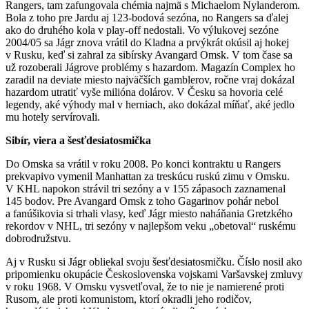
Rangers, tam zafungovala chémia najmä s Michaelom Nylanderom.
Bola z toho pre Jardu aj 123-bodová sezóna, no Rangers sa ďalej
ako do druhého kola v play-off nedostali. Vo výlukovej sezóne
2004/05 sa Jágr znova vrátil do Kladna a prvýkrát okúsil aj hokej
v Rusku, keď si zahral za sibírsky Avangard Omsk. V tom čase sa
už rozoberali Jágrove problémy s hazardom. Magazín Complex ho
zaradil na deviate miesto najväčších gamblerov, ročne vraj dokázal
hazardom utratiť vyše milióna dolárov. V Česku sa hovoria celé
legendy, aké výhody mal v herniach, ako dokázal míňať, aké jedlo
mu hotely servírovali.
Sibír, viera a šesťdesiatosmička
Do Omska sa vrátil v roku 2008. Po konci kontraktu u Rangers
prekvapivo vymenil Manhattan za treskúcu ruskú zimu v Omsku.
V KHL napokon strávil tri sezóny a v 155 zápasoch zaznamenal
145 bodov. Pre Avangard Omsk z toho Gagarinov pohár nebol
a fanúšikovia si trhali vlasy, keď Jágr miesto naháňania Gretzkého
rekordov v NHL, tri sezóny v najlepšom veku „obetoval“ ruskému
dobrodružstvu.
Aj v Rusku si Jágr obliekal svoju šesťdesiatosmičku. Číslo nosil ako
pripomienku okupácie Československa vojskami Varšavskej zmluvy
v roku 1968. V Omsku vysvetľoval, že to nie je namierené proti
Rusom, ale proti komunistom, ktorí okradli jeho rodičov,