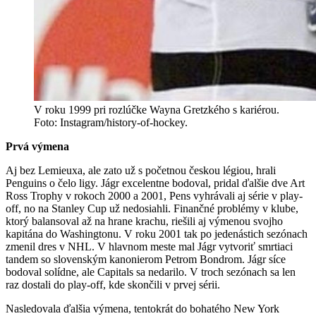
V roku 1999 pri rozlúčke Wayna Gretzkého s kariérou.
Foto: Instagram/history-of-hockey.
Prvá výmena
Aj bez Lemieuxa, ale zato už s početnou českou légiou, hrali
Penguins o čelo ligy. Jágr excelentne bodoval, pridal ďalšie dve Art
Ross Trophy v rokoch 2000 a 2001, Pens vyhrávali aj série v play-
off, no na Stanley Cup už nedosiahli. Finančné problémy v klube,
ktorý balansoval až na hrane krachu, riešili aj výmenou svojho
kapitána do Washingtonu. V roku 2001 tak po jedenástich sezónach
zmenil dres v NHL. V hlavnom meste mal Jágr vytvoriť smrtiaci
tandem so slovenským kanonierom Petrom Bondrom. Jágr síce
bodoval solídne, ale Capitals sa nedarilo. V troch sezónach sa len
raz dostali do play-off, kde skončili v prvej sérii.
Nasledovala ďalšia výmena, tentokrát do bohatého New York