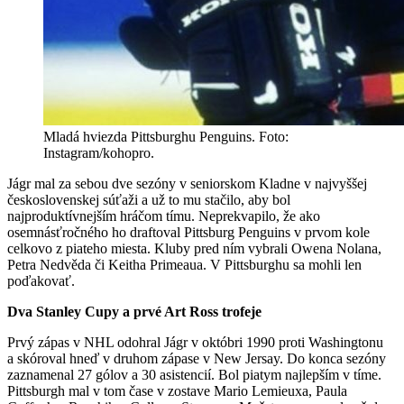
Mladá hviezda Pittsburghu Penguins. Foto:
Instagram/kohopro.
Jágr mal za sebou dve sezóny v seniorskom Kladne v najvyššej
československej súťaži a už to mu stačilo, aby bol
najproduktívnejším hráčom tímu. Neprekvapilo, že ako
osemnásťročného ho draftoval Pittsburg Penguins v prvom kole
celkovo z piateho miesta. Kluby pred ním vybrali Owena Nolana,
Petra Nedvěda či Keitha Primeaua. V Pittsburghu sa mohli len
poďakovať.
Dva Stanley Cupy a prvé Art Ross trofeje
Prvý zápas v NHL odohral Jágr v októbri 1990 proti Washingtonu
a skóroval hneď v druhom zápase v New Jersay. Do konca sezóny
zaznamenal 27 gólov a 30 asistencií. Bol piatym najlepším v tíme.
Pittsburgh mal v tom čase v zostave Mario Lemieuxa, Paula