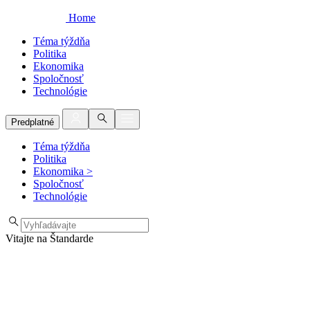
Home
Téma týždňa
Politika
Ekonomika
Spoločnosť
Technológie
Predplatné
Téma týždňa
Politika
Ekonomika
>
Spoločnosť
Technológie
Vitajte na Štandarde