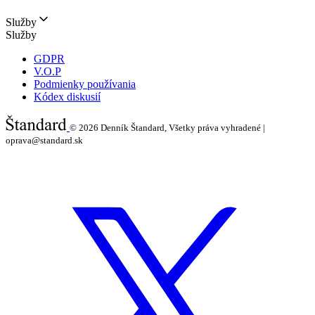
Služby
Služby
GDPR
V.O.P
Podmienky používania
Kódex diskusií
© 2026
Denník Štandard, Všetky práva vyhradené |
oprava@standard.sk