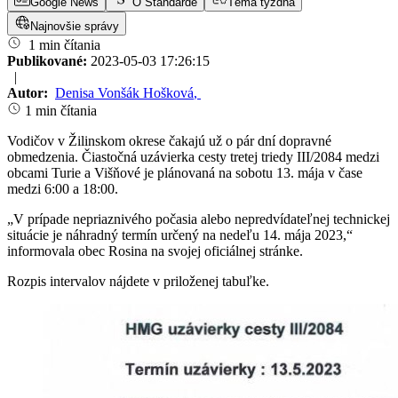
Google News
O Štandarde
Téma týždňa
Najnovšie správy
1 min čítania
Publikované:
2023-05-03 17:26:15
|
Autor:
Denisa Vonšák Hošková
,
1 min čítania
Vodičov v Žilinskom okrese čakajú už o pár dní dopravné
obmedzenia. Čiastočná uzávierka cesty tretej triedy III/2084 medzi
obcami Turie a Višňové je plánovaná na sobotu 13. mája v čase
medzi 6:00 a 18:00.
„V prípade nepriaznivého počasia alebo nepredvídateľnej technickej
situácie je náhradný termín určený na nedeľu 14. mája 2023,“
informovala obec Rosina na svojej oficiálnej stránke.
Rozpis intervalov nájdete v priloženej tabuľke.