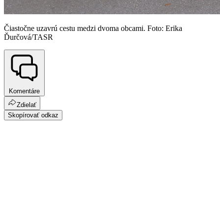
Čiastočne uzavrú cestu medzi dvoma obcami. Foto: Erika
Ďurčová/TASR
Komentáre
Zdielať
Skopírovať odkaz