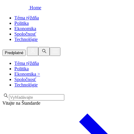
Home
Téma týždňa
Politika
Ekonomika
Spoločnosť
Technológie
Predplatné
Téma týždňa
Politika
Ekonomika
>
Spoločnosť
Technológie
Vitajte na Štandarde