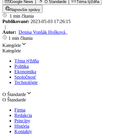
Google News
O Štandarde
Téma týždňa
Najnovšie správy
1 min čítania
Publikované:
2023-05-03 17:26:15
|
Autor:
Denisa Vonšák Hošková
,
1 min čítania
Kategórie
Kategórie
Téma týždňa
Politika
Ekonomika
Spoločnosť
Technológie
O Štandarde
O Štandarde
Firma
Redakcia
Princípy
História
Kontakty