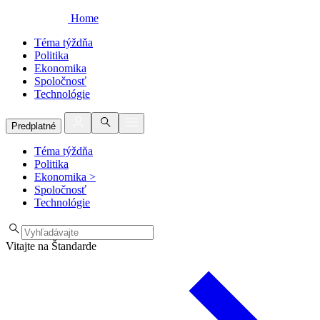
Home
Téma týždňa
Politika
Ekonomika
Spoločnosť
Technológie
Predplatné
Téma týždňa
Politika
Ekonomika
>
Spoločnosť
Technológie
Vitajte na Štandarde