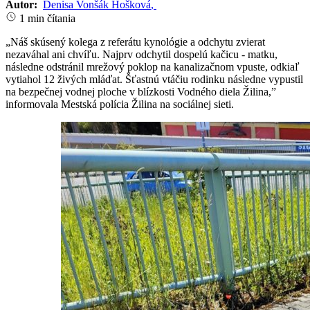
Autor:
Denisa Vonšák Hošková
,
1 min čítania
„Náš skúsený kolega z referátu kynológie a odchytu zvierat
nezaváhal ani chvíľu. Najprv odchytil dospelú kačicu - matku,
následne odstránil mrežový poklop na kanalizačnom vpuste, odkiaľ
vytiahol 12 živých mláďat. Šťastnú vtáčiu rodinku následne vypustil
na bezpečnej vodnej ploche v blízkosti Vodného diela Žilina,”
informovala Mestská polícia Žilina na sociálnej sieti.