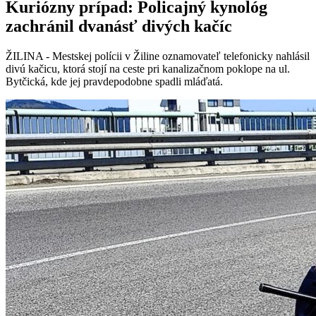
Kuriózny prípad: Policajný kynológ
zachránil dvanásť divých kačíc
ŽILINA - Mestskej polícii v Žiline oznamovateľ telefonicky nahlásil
divú kačicu, ktorá stojí na ceste pri kanalizačnom poklope na ul.
Bytčická, kde jej pravdepodobne spadli mláďatá.