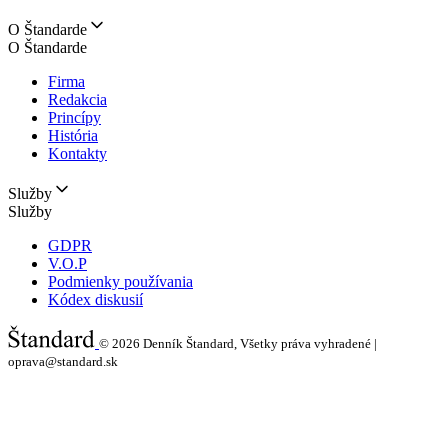
O Štandarde
O Štandarde
Firma
Redakcia
Princípy
História
Kontakty
Služby
Služby
GDPR
V.O.P
Podmienky používania
Kódex diskusií
© 2026
Denník Štandard, Všetky práva vyhradené |
oprava@standard.sk