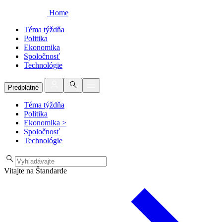
Home
Téma týždňa
Politika
Ekonomika
Spoločnosť
Technológie
Predplatné
Téma týždňa
Politika
Ekonomika
>
Spoločnosť
Technológie
Vitajte na Štandarde