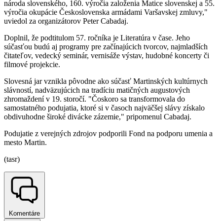
národa slovenského, 160. výročia založenia Matice slovenskej a 55.
výročia okupácie Československa armádami Varšavskej zmluvy,"
uviedol za organizátorov Peter Cabadaj.
Doplnil, že podtitulom 57. ročníka je Literatúra v čase. Jeho
súčasťou budú aj programy pre začínajúcich tvorcov, najmladších
čitateľov, vedecký seminár, vernisáže výstav, hudobné koncerty či
filmové projekcie.
Slovesná jar vznikla pôvodne ako súčasť Martinských kultúrnych
slávností, nadväzujúcich na tradíciu matičných augustových
zhromaždení v 19. storočí. "Čoskoro sa transformovala do
samostatného podujatia, ktoré si v časoch najväčšej slávy získalo
obdivuhodne široké divácke zázemie," pripomenul Cabadaj.
Podujatie z verejných zdrojov podporili Fond na podporu umenia a
mesto Martin.
(tasr)
Komentáre