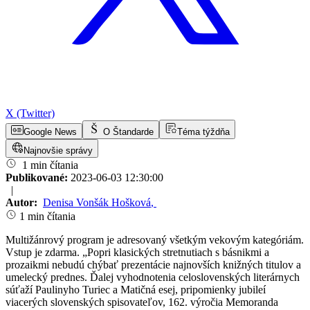
X (Twitter)
Google News
O Štandarde
Téma týždňa
Najnovšie správy
1 min čítania
Publikované:
2023-06-03 12:30:00
|
Autor:
Denisa Vonšák Hošková
,
1 min čítania
Multižánrový program je adresovaný všetkým vekovým kategóriám.
Vstup je zdarma. „Popri klasických stretnutiach s básnikmi a
prozaikmi nebudú chýbať prezentácie najnovších knižných titulov a
umelecký prednes. Ďalej vyhodnotenia celoslovenských literárnych
súťaží Paulinyho Turiec a Matičná esej, pripomienky jubileí
viacerých slovenských spisovateľov, 162. výročia Memoranda