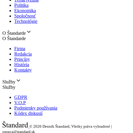
Politika
Ekonomika
Spoločnosť
Technológie
O Štandarde
O Štandarde
Firma
Redakcia
Princípy
História
Kontakty
Služby
Služby
GDPR
V.O.P
Podmienky používania
Kódex diskusií
© 2026
Denník Štandard, Všetky práva vyhradené |
oprava@standard.sk