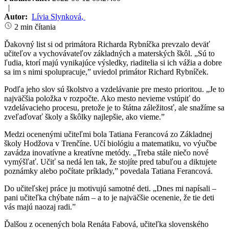
|
Autor:
Lívia Slynková
,
2 min čítania
Ďakovný list si od primátora Richarda Rybníčka prevzalo deväť
učiteľov a vychovávateľov základných a materských škôl. „Sú to
ľudia, ktorí majú vynikajúce výsledky, riaditelia si ich vážia a dobre
sa im s nimi spolupracuje,” uviedol primátor Richard Rybníček.
Podľa jeho slov sú školstvo a vzdelávanie pre mesto prioritou. „Je to
najväčšia položka v rozpočte. Ako mesto nevieme vstúpiť do
vzdelávacieho procesu, pretože je to štátna záležitosť, ale snažíme sa
zveľaďovať školy a škôlky najlepšie, ako vieme.”
Medzi ocenenými učiteľmi bola Tatiana Ferancová zo Základnej
školy Hodžova v Trenčíne. Učí biológiu a matematiku, vo výučbe
zavádza inovatívne a kreatívne metódy. „Treba stále niečo nové
vymýšľať. Učiť sa nedá len tak, že stojíte pred tabuľou a diktujete
poznámky alebo počítate príklady,” povedala Tatiana Ferancová.
Do učiteľskej práce ju motivujú samotné deti. „Dnes mi napísali –
pani učiteľka chýbate nám – a to je najväčšie ocenenie, že tie deti
vás majú naozaj radi.”
Ďalšou z ocenených bola Renáta Fabová, učiteľka slovenského