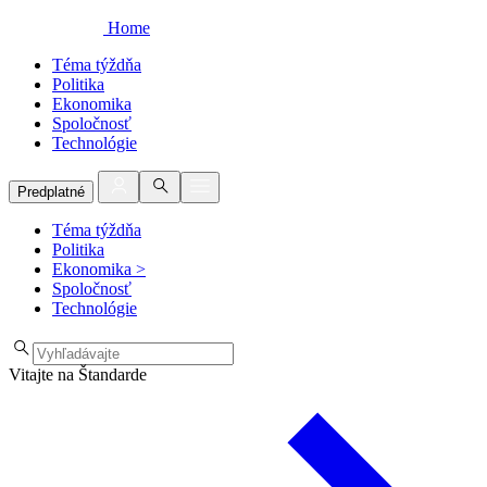
Home
Téma týždňa
Politika
Ekonomika
Spoločnosť
Technológie
Predplatné
Téma týždňa
Politika
Ekonomika
>
Spoločnosť
Technológie
Vitajte na Štandarde