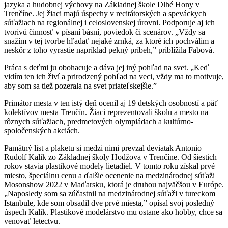
jazyka a hudobnej výchovy na Základnej škole Dlhé Hony v
Trenčíne. Jej žiaci majú úspechy v recitátorských a speváckych
súťažiach na regionálnej i celoslovenskej úrovni. Podporuje aj ich
tvorivú činnosť v písaní básní, poviedok či scenárov. „Vždy sa
snažím v tej tvorbe hľadať nejaké zrnká, za ktoré ich pochválim a
neskôr z toho vyrastie napríklad pekný príbeh,” priblížila Fabová.
Práca s deťmi ju obohacuje a dáva jej iný pohľad na svet. „Keď
vidím ten ich živí a prirodzený pohľad na veci, vždy ma to motivuje,
aby som sa tiež pozerala na svet priateľskejšie.”
Primátor mesta v ten istý deň ocenil aj 19 detských osobností a päť
kolektívov mesta Trenčín. Žiaci reprezentovali školu a mesto na
rôznych súťažiach, predmetových olympiádach a kultúrno-
spoločenských akciách.
Pamätný list a plaketu si medzi nimi prevzal deviatak Antonio
Rudolf Kalik zo Základnej školy Hodžova v Trenčíne. Od šiestich
rokov stavia plastikové modely lietadiel. V tomto roku získal prvé
miesto, špeciálnu cenu a ďalšie ocenenie na medzinárodnej súťaži
Mosonshow 2022 v Maďarsku, ktorá je druhou najväčšou v Európe.
„Naposledy som sa zúčastnil na medzinárodnej súťaži v tureckom
Istanbule, kde som obsadil dve prvé miesta,” opísal svoj posledný
úspech Kalik. Plastikové modelárstvo mu ostane ako hobby, chce sa
venovať letectvu.