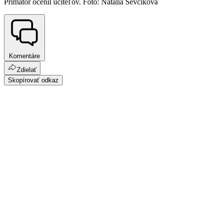
Primátor ocenil učiteľov. Foto: Natália Ševčíková
Komentáre
Zdielať
Skopírovať odkaz