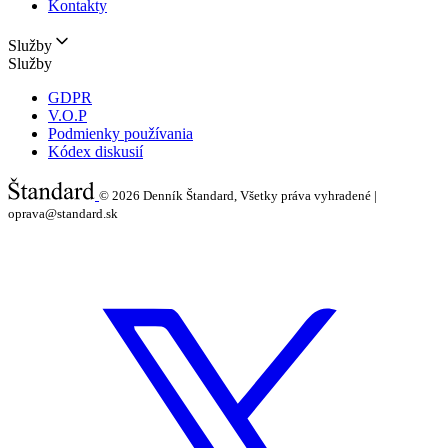
Kontakty
Služby
Služby
GDPR
V.O.P
Podmienky používania
Kódex diskusií
© 2026
Denník Štandard, Všetky práva vyhradené |
oprava@standard.sk