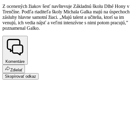
Z ocenených žiakov šesť navštevuje Základnú školu Dlhé Hony v
Trenčíne. Podľa riaditeľa školy Michala Galka majú na úspechoch
zásluhy hlavne samotní žiaci. „Majú talent a učitelia, ktorí sa im
venujú, ich vedia nájsť a veľmi intenzívne s nimi potom pracujú,”
poznamenal Galko.
Komentáre
Zdielať
Skopírovať odkaz