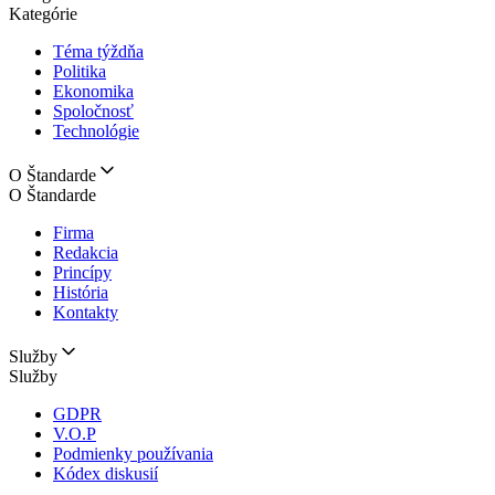
Kategórie
Téma týždňa
Politika
Ekonomika
Spoločnosť
Technológie
O Štandarde
O Štandarde
Firma
Redakcia
Princípy
História
Kontakty
Služby
Služby
GDPR
V.O.P
Podmienky používania
Kódex diskusií