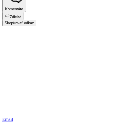
Komentáre
Zdielať
Skopírovať odkaz
Email