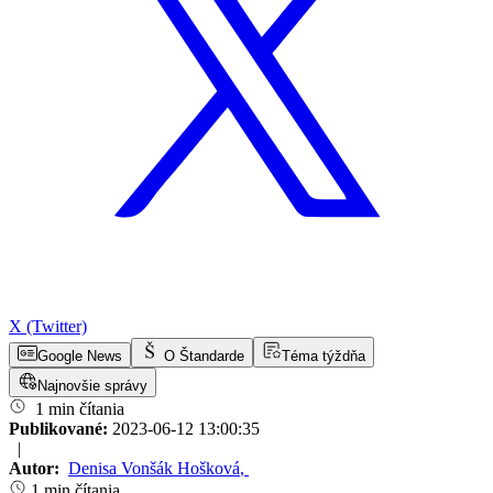
X (Twitter)
Google News
O Štandarde
Téma týždňa
Najnovšie správy
1 min čítania
Publikované:
2023-06-12 13:00:35
|
Autor:
Denisa Vonšák Hošková
,
1 min čítania