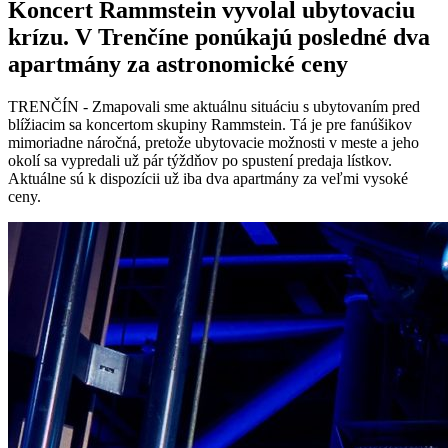
Koncert Rammstein vyvolal ubytovaciu
krízu. V Trenčíne ponúkajú posledné dva
apartmány za astronomické ceny
TRENČÍN - Zmapovali sme aktuálnu situáciu s ubytovaním pred
blížiacim sa koncertom skupiny Rammstein. Tá je pre fanúšikov
mimoriadne náročná, pretože ubytovacie možnosti v meste a jeho
okolí sa vypredali už pár týždňov po spustení predaja lístkov.
Aktuálne sú k dispozícii už iba dva apartmány za veľmi vysoké
ceny.