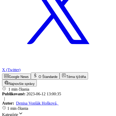
X (Twitter)
Google News
O Štandarde
Téma týždňa
Najnovšie správy
1 min čítania
Publikované:
2023-06-12 13:00:35
|
Autor:
Denisa Vonšák Hošková
,
1 min čítania
Kategórie