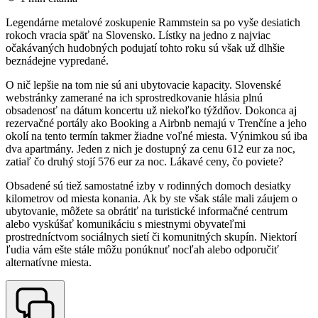
Legendárne metalové zoskupenie Rammstein sa po vyše desiatich
rokoch vracia späť na Slovensko. Lístky na jedno z najviac
očakávaných hudobných podujatí tohto roku sú však už dlhšie
beznádejne vypredané.
O nič lepšie na tom nie sú ani ubytovacie kapacity. Slovenské
webstránky zamerané na ich sprostredkovanie hlásia plnú
obsadenosť na dátum koncertu už niekoľko týždňov. Dokonca aj
rezervačné portály ako Booking a Airbnb nemajú v Trenčíne a jeho
okolí na tento termín takmer žiadne voľné miesta. Výnimkou sú iba
dva apartmány. Jeden z nich je dostupný za cenu 612 eur za noc,
zatiaľ čo druhý stojí 576 eur za noc. Lákavé ceny, čo poviete?
Obsadené sú tiež samostatné izby v rodinných domoch desiatky
kilometrov od miesta konania. Ak by ste však stále mali záujem o
ubytovanie, môžete sa obrátiť na turistické informačné centrum
alebo vyskúšať komunikáciu s miestnymi obyvateľmi
prostredníctvom sociálnych sietí či komunitných skupín. Niektorí
ľudia vám ešte stále môžu ponúknuť nocľah alebo odporučiť
alternatívne miesta.