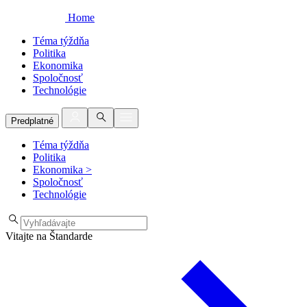
Home
Téma týždňa
Politika
Ekonomika
Spoločnosť
Technológie
Predplatné
Téma týždňa
Politika
Ekonomika
>
Spoločnosť
Technológie
Vitajte na Štandarde