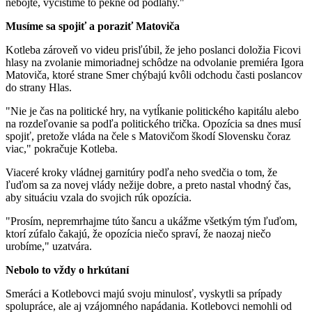
nebojte, vyčistíme to pekne od podlahy."
Musíme sa spojiť a poraziť Matoviča
Kotleba zároveň vo videu prisľúbil, že jeho poslanci doložia Ficovi
hlasy na zvolanie mimoriadnej schôdze na odvolanie premiéra Igora
Matoviča, ktoré strane Smer chýbajú kvôli odchodu časti poslancov
do strany Hlas.
"Nie je čas na politické hry, na vytĺkanie politického kapitálu alebo
na rozdeľovanie sa podľa politického trička. Opozícia sa dnes musí
spojiť, pretože vláda na čele s Matovičom škodí Slovensku čoraz
viac," pokračuje Kotleba.
Viaceré kroky vládnej garnitúry podľa neho svedčia o tom, že
ľuďom sa za novej vlády nežije dobre, a preto nastal vhodný čas,
aby situáciu vzala do svojich rúk opozícia.
"Prosím, nepremrhajme túto šancu a ukážme všetkým tým ľuďom,
ktorí zúfalo čakajú, že opozícia niečo spraví, že naozaj niečo
urobíme," uzatvára.
Nebolo to vždy o hrkútaní
Smeráci a Kotlebovci majú svoju minulosť, vyskytli sa prípady
spolupráce, ale aj vzájomného napádania. Kotlebovci nemohli od