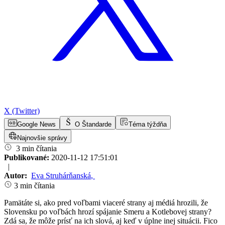
X (Twitter)
Google News
O Štandarde
Téma týždňa
Najnovšie správy
3 min čítania
Publikované:
2020-11-12 17:51:01
|
Autor:
Eva Struhárňanská
,
3 min čítania
Pamätáte si, ako pred voľbami viaceré strany aj médiá hrozili, že
Slovensku po voľbách hrozí spájanie Smeru a Kotlebovej strany?
Zdá sa, že môže prísť na ich slová, aj keď v úplne inej situácii. Fico