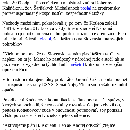
roku 2009 odpustiť smeráckemu ministrovi vnútra Robertovi
Kaliňákovi, že v Šarišských Michaľanoch
poslal
na protirómsky
protest usporiadaný Pospolitosťou bezpečnostné zložky.
Nezhody medzi nimi pokračovali aj po tom, čo Kotleba založil
ĽSNS. V roku 2017 bola za vlády Smeru zriadená Národná
policajná jednotka určená na boj proti terorizmu a extrémizmu. Fico
pri tejto príležitosti
uviedol
, že "fašizmus na Slovensku má svojich
pohrobkov".
"Niektorí hovoria, že na Slovensku sa nám plazí fašizmus. On sa
neplazí, on tu je. Máme ho zastúpený v národnej rade a stačí, ak sa
pozrieme na vyjadrenia týchto ľudí,"
nešetril
kritikou na vtedajšiu
opozíciu Fico.
V tom istom roku generálny prokurátor Jaromír Čižnár podal podnet
na rozpustenie strany ĽSNS. Senát Najvyššieho súdu však rozhodol
opačne.
Po odhalení Kočnerovej komunikácie z Threemy sa našli správy, v
ktorých sa pochválil, že tento súdny rozsudok údajne vybavil on,
pretože Kotlebovcov bude v budúcnosti potrebovať, aby podržali
vládu po vražde Jána Kuciaka a jeho snúbenice.
"Aktivujeme plán B. Kotlebu. Len ak Andrej odskočí (zrejme