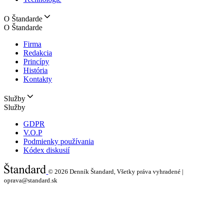
O Štandarde
O Štandarde
Firma
Redakcia
Princípy
História
Kontakty
Služby
Služby
GDPR
V.O.P
Podmienky používania
Kódex diskusií
© 2026
Denník Štandard, Všetky práva vyhradené |
oprava@standard.sk