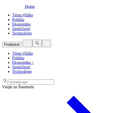
Home
Téma týždňa
Politika
Ekonomika
Spoločnosť
Technológie
Predplatné
Téma týždňa
Politika
Ekonomika
>
Spoločnosť
Technológie
Vitajte na Štandarde