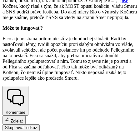
Danko, pozn. red.), tak ani to nepomôže. A Andrej je k....,"
píše
Kočner, ktorý rátal s tým, že ak MOST opustí koalíciu, vládu Smeru
a SNS podrží práve Kotleba. Do akej miery išlo o výmysly Kočnera
nie je známe, pretože ĽSNS sa vtedy na stranu Smer nepripojila.
Môže to fungovať?
Fico a jeho strana pritom nie sú v jednoduchej situácii. Radi by
nastoľovali témy, tvrdili opozíciu proti slabým ohnivkám vo vláde,
zvolávali schôdze, ale počet poslancov im po odchode Pellegriniho
na to nestačí. Fico sa snažil, aby prebral iniciatívu a donútil
Pellegriniho spolupracovať s ním. Tomu to zjavne nie je po srsti a
od Fica sa začína odťahovať. Fico tak môže byť odkázaný na
Kotlebu, čo nemusí úplne fungovať. Nikto nepozná riziká tejto
spolupráce lepšie ako predseda Smeru.
Komentáre
Zdielať
Skopírovať odkaz