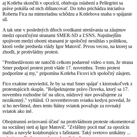
aj Kotleba skončili v opozícii, obidvaja oslabení a Pellegrini sa
práve pokúša od nich dištancovať. Do toho prichádza iniciatíva
Roberta Fica na mimoriadnu schôdzu a Kotlebova snaha o spájanie
síl.
A tak sme v posledných dňoch svedkami stretávania sa záujmov
medzi opozičnými stranami SMER-SD a ĽSNS. Najsilnejším
spojivom medzi obomi stranami je spoločný nesúhlas s politikou,
ktorú vedie predseda vlády Igor Matovič. Prvou vecou, na ktorej sa
zhodli, je protivládny protest.
"Prednedávnom ste natočili celkom podarené video o tom, že strana
Smer podporí protest proti vláde 17. novembra. Tento protest
podporíme aj my," pripomína Kotleba Ficovi ich spoločný záujem.
Fico exaktne neuviedol, že by sa mal Smer spájať s ktoroukoľvek z
protestujúcich skupín. "Rešpektujeme právo človeka, ktorý sa 17.
novembra rozhodne ísť na ulicu, núdzový stav považujeme za
nezákonný," vyhlásil. O novembrovom sviatku kedysi povedal, že
si ho nevšimol, dnes tento štátny sviatok považuje za rovnaký
sviatok ako iné.
Obojstrannú avizovanú účasť na protivládnom proteste okomentoval
na sociálnej sieti aj Igor Matovič. "Zvláštny pocit mať za opozíciu
mafiu a navyše kolaborujúcu s fašistami. Taký svetovo unikátny ...