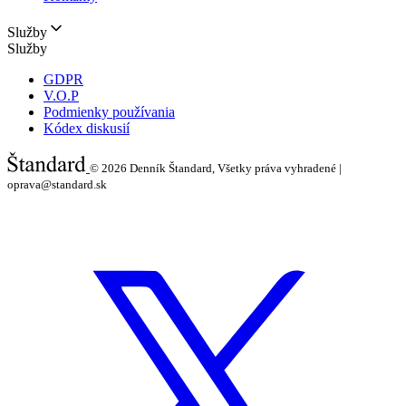
Služby
Služby
GDPR
V.O.P
Podmienky používania
Kódex diskusií
© 2026
Denník Štandard, Všetky práva vyhradené |
oprava@standard.sk