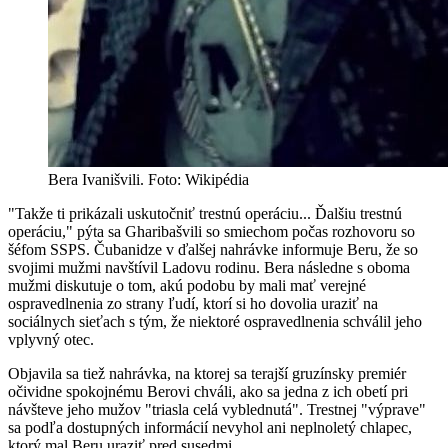
Bera Ivanišvili. Foto: Wikipédia
"Takže ti prikázali uskutočniť trestnú operáciu... Ďalšiu trestnú
operáciu," pýta sa Gharibašvili so smiechom počas rozhovoru so
šéfom SSPS. Čubanidze v ďalšej nahrávke informuje Beru, že so
svojimi mužmi navštívil Ladovu rodinu. Bera následne s oboma
mužmi diskutuje o tom, akú podobu by mali mať verejné
ospravedlnenia zo strany ľudí, ktorí si ho dovolia uraziť na
sociálnych sieťach s tým, že niektoré ospravedlnenia schválil jeho
vplyvný otec.
Objavila sa tiež nahrávka, na ktorej sa terajší gruzínsky premiér
očividne spokojnému Berovi chváli, ako sa jedna z ich obetí pri
návšteve jeho mužov "triasla celá vyblednutá". Trestnej "výprave"
sa podľa dostupných informácií nevyhol ani neplnoletý chlapec,
ktorý mal Beru uraziť pred susedmi.