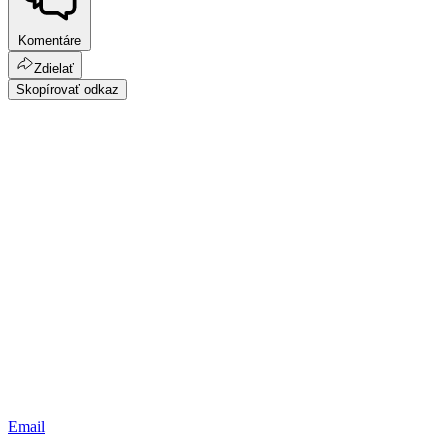
Komentáre
Zdielať
Skopírovať odkaz
Email