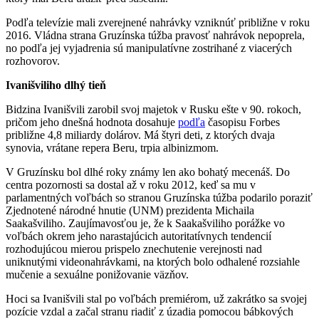
Podľa televízie mali zverejnené nahrávky vzniknúť približne v roku
2016. Vládna strana Gruzínska túžba pravosť nahrávok nepoprela,
no podľa jej vyjadrenia sú manipulatívne zostrihané z viacerých
rozhovorov.
Ivanišviliho dlhý tieň
Bidzina Ivanišvili zarobil svoj majetok v Rusku ešte v 90. rokoch,
pričom jeho dnešná hodnota dosahuje
podľa
časopisu Forbes
približne 4,8 miliardy dolárov. Má štyri deti, z ktorých dvaja
synovia, vrátane repera Beru, trpia albinizmom.
V Gruzínsku bol dlhé roky známy len ako bohatý mecenáš. Do
centra pozornosti sa dostal až v roku 2012, keď sa mu v
parlamentných voľbách so stranou Gruzínska túžba podarilo poraziť
Zjednotené národné hnutie (UNM) prezidenta Michaila
Saakašviliho. Zaujímavosťou je, že k Saakašviliho porážke vo
voľbách okrem jeho narastajúcich autoritatívnych tendencií
rozhodujúcou mierou prispelo znechutenie verejnosti nad
uniknutými videonahrávkami, na ktorých bolo odhalené rozsiahle
mučenie a sexuálne ponižovanie väzňov.
Hoci sa Ivanišvili stal po voľbách premiérom, už zakrátko sa svojej
pozície vzdal a začal stranu riadiť z úzadia pomocou bábkových