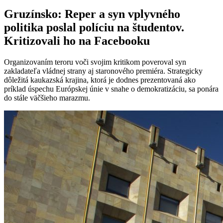
Gruzínsko: Reper a syn vplyvného
politika poslal políciu na študentov.
Kritizovali ho na Facebooku
Organizovaním teroru voči svojim kritikom poveroval syn
zakladateľa vládnej strany aj staronového premiéra. Strategicky
dôležitá kaukazská krajina, ktorá je dodnes prezentovaná ako
príklad úspechu Európskej únie v snahe o demokratizáciu, sa ponára
do stále väčšieho marazmu.