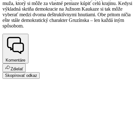
muža, ktorý si môže za vlastné peniaze kúpiť celú krajinu. Kedysi
výkladná skriňa demokracie na Južnom Kaukaze si tak môže
vyberať medzi dvoma deštruktívnymi hnutiami. Obe pritom ničia
ešte stále demokratický charakter Gruzínska – len každá iným
spôsobom.
Komentáre
Zdielať
Skopírovať odkaz