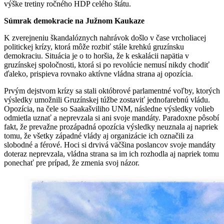
výške tretiny ročného HDP celého štátu.
Súmrak demokracie na Južnom Kaukaze
K zverejneniu škandalóznych nahrávok došlo v čase vrcholiacej
politickej krízy, ktorá môže rozbiť stále krehkú gruzínsku
demokraciu. Situácia je o to horšia, že k eskalácii napätia v
gruzínskej spoločnosti, ktorá si po revolúcie nemusí nikdy chodiť
ďaleko, prispieva rovnako aktívne vládna strana aj opozícia.
Prvým dejstvom krízy sa stali októbrové parlamentné voľby, ktorých
výsledky umožnili Gruzínskej túžbe zostaviť jednofarebnú vládu.
Opozícia, na čele so Saakašviliho UNM, následne výsledky volieb
odmietla uznať a neprevzala si ani svoje mandáty. Paradoxne pôsobí
fakt, že prevažne prozápadná opozícia výsledky neuznala aj napriek
tomu, že všetky západné vlády aj organizácie ich označili za
slobodné a férové. Hoci si drvivá väčšina poslancov svoje mandáty
doteraz neprevzala, vládna strana sa im ich rozhodla aj napriek tomu
ponechať pre prípad, že zmenia svoj názor.