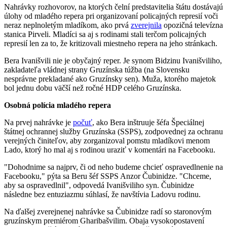
Nahrávky rozhovorov, na ktorých čelní predstavitelia štátu dostávajú
úlohy od mladého repera pri organizovaní policajných represií voči
neraz neplnoletým mladíkom, ako prvá
zverejnila
opozičná televízna
stanica Pirveli. Mladíci sa aj s rodinami stali terčom policajných
represií len za to, že kritizovali miestneho repera na jeho stránkach.
Bera Ivanišvili nie je obyčajný reper. Je synom Bidzinu Ivanišviliho,
zakladateľa vládnej strany Gruzínska túžba (na Slovensku
nesprávne prekladané ako Gruzínsky sen). Muža, ktorého majetok
bol jednu dobu väčší než ročné HDP celého Gruzínska.
Osobná polícia mladého repera
Na prvej nahrávke je
počuť
, ako Bera inštruuje šéfa Špeciálnej
štátnej ochrannej služby Gruzínska (SSPS), zodpovednej za ochranu
verejných činiteľov, aby zorganizoval pomstu mladíkovi menom
Lado, ktorý ho mal aj s rodinou uraziť v komentári na Facebooku.
"Dohodnime sa najprv, či od neho budeme chcieť ospravedlnenie na
Facebooku," pýta sa Beru šéf SSPS Anzor Čubinidze. "Chceme,
aby sa ospravedlnil", odpovedá Ivanišviliho syn. Čubinidze
následne bez entuziazmu súhlasí, že navštívia Ladovu rodinu.
Na ďalšej zverejnenej nahrávke sa Čubinidze radí so staronovým
gruzínskym premiérom Gharibašvilim. Obaja vysokopostavení