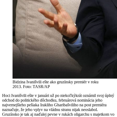
Bidzina Ivanišvili ešte ako gruzínsky premiér v roku
2013. Foto: TASR/AP
Hoci Ivanišvili ešte v januári už po niekoľkýkrát oznámil svoj úplný
odchod do politického dôchodku, februárová nominácia jeho
najvernejšieho pešiaka Irakliho Gharibašviliho na post premiéra
naznačuje, že jeho vplyv na vládnu stranu nijak neoslabol.
Gruzínsko je tak aj naďalej pevne v rukách oligarchu s majetkom vo