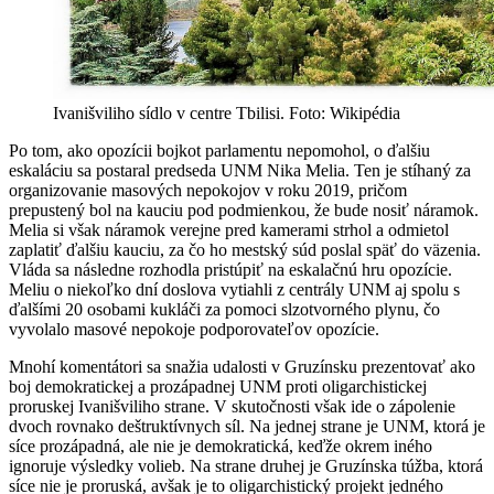
Ivanišviliho sídlo v centre Tbilisi. Foto: Wikipédia
Po tom, ako opozícii bojkot parlamentu nepomohol, o ďalšiu
eskaláciu sa postaral predseda UNM Nika Melia. Ten je stíhaný za
organizovanie masových nepokojov v roku 2019, pričom
prepustený bol na kauciu pod podmienkou, že bude nosiť náramok.
Melia si však náramok verejne pred kamerami strhol a odmietol
zaplatiť ďalšiu kauciu, za čo ho mestský súd poslal späť do väzenia.
Vláda sa následne rozhodla pristúpiť na eskalačnú hru opozície.
Meliu o niekoľko dní doslova vytiahli z centrály UNM aj spolu s
ďalšími 20 osobami kukláči za pomoci slzotvorného plynu, čo
vyvolalo masové nepokoje podporovateľov opozície.
Mnohí komentátori sa snažia udalosti v Gruzínsku prezentovať ako
boj demokratickej a prozápadnej UNM proti oligarchistickej
proruskej Ivanišviliho strane. V skutočnosti však ide o zápolenie
dvoch rovnako deštruktívnych síl. Na jednej strane je UNM, ktorá je
síce prozápadná, ale nie je demokratická, keďže okrem iného
ignoruje výsledky volieb. Na strane druhej je Gruzínska túžba, ktorá
síce nie je proruská, avšak je to oligarchistický projekt jedného