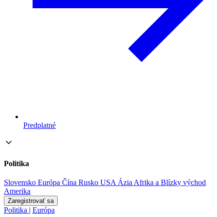
Predplatné
Politika
Slovensko
Európa
Čína
Rusko
USA
Ázia
Afrika a Blízky východ
Amerika
Zaregistrovať sa
Politika
|
Európa