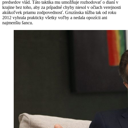
predsedov vlád. Táto taktika mu umožňuje rozhodovať o dianí v
krajine bez toho, aby za prípadné chyby niesol v očiach verejnosti
akúkoľvek priamu zodpovednosť. Gruzínska túžba tak od roku
2012 vyhrala prakticky všetky voľby a nedala opozícii ani
najmenšiu šancu.