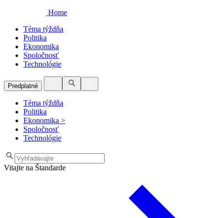
Home
Téma týždňa
Politika
Ekonomika
Spoločnosť
Technológie
Predplatné
Téma týždňa
Politika
Ekonomika
>
Spoločnosť
Technológie
Vitajte na Štandarde