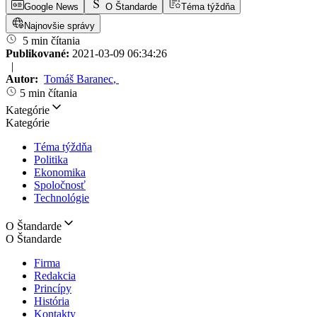
Google News
O Štandarde
Téma týždňa
Najnovšie správy
5 min čítania
Publikované:
2021-03-09 06:34:26
|
Autor:
Tomáš Baranec
,
5 min čítania
Kategórie
Kategórie
Téma týždňa
Politika
Ekonomika
Spoločnosť
Technológie
O Štandarde
O Štandarde
Firma
Redakcia
Princípy
História
Kontakty