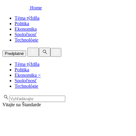
Home
Téma týždňa
Politika
Ekonomika
Spoločnosť
Technológie
Predplatné
Téma týždňa
Politika
Ekonomika
>
Spoločnosť
Technológie
Vitajte na Štandarde