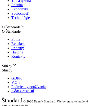
Téma týždňa
Politika
Ekonomika
Spoločnosť
Technológie
O Štandarde
O Štandarde
Firma
Redakcia
Princípy
História
Kontakty
Služby
Služby
GDPR
V.O.P
Podmienky používania
Kódex diskusií
© 2026
Denník Štandard, Všetky práva vyhradené |
oprava@standard.sk