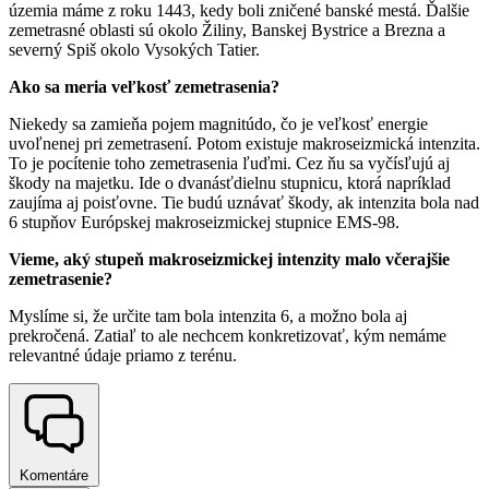
územia máme z roku 1443, kedy boli zničené banské mestá. Ďalšie
zemetrasné oblasti sú okolo Žiliny, Banskej Bystrice a Brezna a
severný Spiš okolo Vysokých Tatier.
Ako sa meria
veľkosť
zemetrasenia?
Niekedy sa zamieňa pojem magnitúdo, čo je veľkosť energie
uvoľnenej pri zemetrasení. Potom existuje makroseizmická intenzita.
To je pocítenie toho zemetrasenia ľuďmi. Cez ňu sa vyčísľujú aj
škody na majetku. Ide o dvanásťdielnu stupnicu, ktorá napríklad
zaujíma aj poisťovne. Tie budú uznávať škody, ak intenzita bola nad
6 stupňov Európskej makroseizmickej stupnice EMS-98.
Vieme, aký stupeň makroseizmickej intenzity malo včerajšie
zemetrasenie?
Myslíme si, že určite tam bola intenzita 6, a možno bola aj
prekročená. Zatiaľ to ale nechcem konkretizovať, kým nemáme
relevantné údaje priamo z terénu.
Komentáre