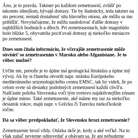
Áno, je to pravda. Takmer po každom zemetrasení, zvlášť po
takomto silnejšom, bývajú dotrasy. Tie by štatisticky, teda takmer na
sto percent, nemali dosiahnuť silu hlavného otrasu, ale môžu sa mu
priblížiť. Nevylučujeme, že môžu nasledovať ďalšie dotrasy v
najbližších hodinách a dňoch. Pri zemetraseniach, kde magnitúdo
bolo blízke 5, obyvatelia pociťovali dotrasy aj niekoľko mesiacov
po zemetrasení.
Dnes som čítala informáciu, že včerajšie zemetrasenie môže
súvisieť so zemetrasením v Maroku alebo A
f
ganistane. Je to
vôbec možné?
Určite nie, pretože je to úplne iná geologická štruktúra a úplne iný
vývoj. Ak by si čitatelia otvorili napr. stránku Európskeho
mediteránneho seizmologického centra EMSC, tak by videli, že po
celom svete sú desiatky podobných zemetrasení každú chvíľu.
Našťastie poloha Slovenska voči tým svetovo najaktívnejším zónam
je úplne mimo. Také zemetrasenie, aké máme my raz za niekoľko
desiatok rokov, majú napr. v Grécku či Turecku niekoľkokrát
ročne.
Dá sa vôbec predpokladať, že Slovensku hrozí zemetrasenie?
Zemetrasenie hrozí vždy. Otázka skôr je, kedy a aké veľké. Na to
však zatiaľ nevieme odpovedať a obávam sa, že ani nebudeme