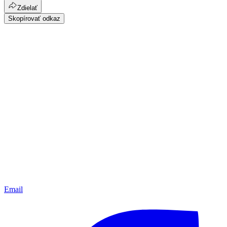
Zdielať
Skopírovať odkaz
Email