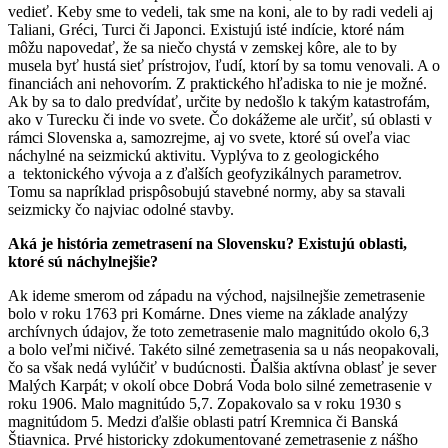
vedieť. Keby sme to vedeli, tak sme na koni, ale to by radi vedeli aj
Taliani, Gréci, Turci či Japonci. Existujú isté indície, ktoré nám
môžu napovedať, že sa niečo chystá v zemskej kôre, ale to by
musela byť hustá sieť prístrojov, ľudí, ktorí by sa tomu venovali. A o
financiách ani nehovorím. Z praktického hľadiska to nie je možné.
Ak by sa to dalo predvídať, určite by nedošlo k takým katastrofám,
ako v Turecku či inde vo svete. Čo dokážeme ale určiť, sú oblasti v
rámci Slovenska a, samozrejme, aj vo svete, ktoré sú oveľa viac
náchylné na seizmickú aktivitu. Vyplýva to z geologického
a tektonického vývoja a z ďalších geofyzikálnych parametrov.
Tomu sa napríklad prispôsobujú stavebné normy, aby sa stavali
seizmicky čo najviac odolné stavby.
Aká je história zemetrasení na Slovensku? Existujú oblasti,
ktoré sú náchylnejšie?
Ak ideme smerom od západu na východ, najsilnejšie zemetrasenie
bolo v roku 1763 pri Komárne. Dnes vieme na základe analýzy
archívnych údajov, že toto zemetrasenie malo magnitúdo okolo 6,3
a bolo veľmi ničivé. Takéto silné zemetrasenia sa u nás neopakovali,
čo sa však nedá vylúčiť v budúcnosti. Ďalšia aktívna oblasť je sever
Malých Karpát; v okolí obce Dobrá Voda bolo silné zemetrasenie v
roku 1906. Malo magnitúdo 5,7. Zopakovalo sa v roku 1930 s
magnitúdom 5. Medzi ďalšie oblasti patrí Kremnica či Banská
Štiavnica. Prvé historicky zdokumentované zemetrasenie z nášho