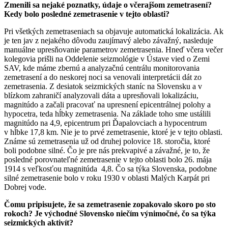
Zmenili sa nejaké poznatky, údaje o včerajšom zemetrasení?
Kedy bolo posledné zemetrasenie v tejto oblasti?
Pri všetkých zemetraseniach sa objavuje automatická lokalizácia. Ak
je ten jav z nejakého dôvodu zaujímavý alebo závažný, nasleduje
manuálne upresňovanie parametrov zemetrasenia. Hneď včera večer
kolegovia prišli na Oddelenie seizmológie v Ústave vied o Zemi
SAV, kde máme zbernú a analyzačnú centrálu monitorovania
zemetrasení a do neskorej noci sa venovali interpretácii dát zo
zemetrasenia. Z desiatok seizmických staníc na Slovensku a v
blízkom zahraničí analyzovali dáta a upresňovali lokalizáciu,
magnitúdo a začali pracovať na upresnení epicentrálnej polohy a
hypocetra, teda hĺbky zemetrasenia. Na základe toho sme ustálili
magnitúdo na 4,9, epicentrum pri Ďapalovciach a hypocentrum
v hĺbke 17,8 km. Nie je to prvé zemetrasenie, ktoré je v tejto oblasti.
Známe sú zemetrasenia už od druhej polovice 18. storočia, ktoré
boli podobne silné. Čo je pre nás prekvapivé a závažné, je to, že
posledné porovnateľné zemetrasenie v tejto oblasti bolo 26. mája
1914 s veľkosťou magnitúda 4,8. Čo sa týka Slovenska, podobne
silné zemetrasenie bolo v roku 1930 v oblasti Malých Karpát pri
Dobrej vode.
Čomu pripisujete, že sa zemetrasenie zopakovalo skoro po sto
rokoch? Je východné Slovensko niečím výnimočné, čo sa týk
a
seizmických
aktivít?