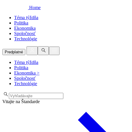
Home
Téma týždňa
Politika
Ekonomika
Spoločnosť
Technológie
Predplatné
Téma týždňa
Politika
Ekonomika
>
Spoločnosť
Technológie
Vitajte na Štandarde