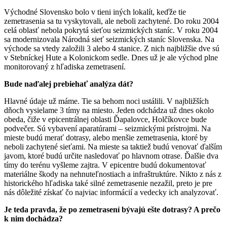
Východné Slovensko bolo v tieni iných lokalít, keďže tie
zemetrasenia sa tu vyskytovali, ale neboli zachytené. Do roku 2004
celá oblasť nebola pokrytá sieťou seizmických staníc. V roku 2004
sa modernizovala Národná sieť seizmických staníc Slovenska. Na
východe sa vtedy založili 3 alebo 4 stanice. Z nich najbližšie dve sú
v Stebníckej Hute a Kolonickom sedle. Dnes už je ale východ plne
monitorovaný z hľadiska zemetrasení.
Bude naďalej prebiehať analýza dát?
Hlavné údaje už máme. Tie sa behom noci ustálili. V najbližších
dňoch vysielame 3 tímy na miesto. Jeden odchádza už dnes okolo
obeda, čiže v epicentrálnej oblasti Ďapalovce, Holčíkovce bude
podvečer. Sú vybavení aparatúrami – seizmickými prístrojmi. Na
mieste budú merať dotrasy, alebo menšie zemetrasenia, ktoré by
neboli zachytené sieťami. Na mieste sa taktiež budú venovať ďalším
javom, ktoré budú určite nasledovať po hlavnom otrase. Ďalšie dva
tímy do terénu vyšleme zajtra. V epicentre budú dokumentovať
materiálne škody na nehnuteľnostiach a infraštruktúre. Nikto z nás z
historického hľadiska také silné zemetrasenie nezažil, preto je pre
nás dôležité získať čo najviac informácií a vedecky ich analyzovať.
Je teda pravda, že po zemetrasení bývajú ešte dotrasy? A prečo
k nim dochádza?