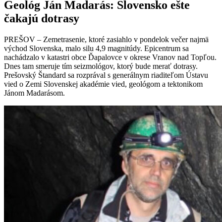
Geológ Ján Madarás: Slovensko ešte
čakajú dotrasy
PREŠOV – Zemetrasenie, ktoré zasiahlo v pondelok večer najmä
východ Slovenska, malo silu 4,9 magnitúdy. Epicentrum sa
nachádzalo v katastri obce Ďapalovce v okrese Vranov nad Topľou.
Dnes tam smeruje tím seizmológov, ktorý bude merať dotrasy.
Prešovský Štandard sa rozprával s generálnym riaditeľom Ústavu
vied o Zemi Slovenskej akadémie vied, geológom a tektonikom
Jánom Madarásom.