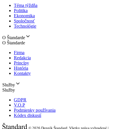
Téma týždňa
Politika
Ekonomika
Spoločnosť
Technológie
O Štandarde
O Štandarde
Firma
Redakcia
Princípy
História
Kontakty
Služby
Služby
GDPR
V.O.P
Podmienky používania
Kódex diskusií
© 2026
Denník Štandard, Všetky práva vyhradené |