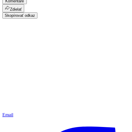
Komentáre
Zdielať
Skopírovať odkaz
Email