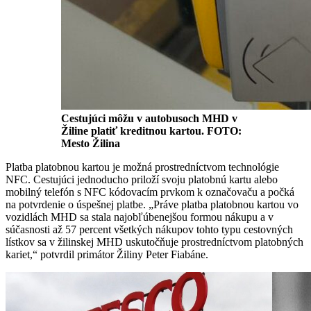
Cestujúci môžu v autobusoch MHD v
Žiline platiť kreditnou kartou. FOTO:
Mesto Žilina
Platba platobnou kartou je možná prostredníctvom technológie
NFC. Cestujúci jednoducho priloží svoju platobnú kartu alebo
mobilný telefón s NFC kódovacím prvkom k označovaču a počká
na potvrdenie o úspešnej platbe. „Práve platba platobnou kartou vo
vozidlách MHD sa stala najobľúbenejšou formou nákupu a v
súčasnosti až 57 percent všetkých nákupov tohto typu cestovných
lístkov sa v žilinskej MHD uskutočňuje prostredníctvom platobných
kariet,“ potvrdil primátor Žiliny Peter Fiabáne.