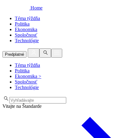
Home
Téma týždňa
Politika
Ekonomika
Spoločnosť
Technológie
Predplatné
Téma týždňa
Politika
Ekonomika
>
Spoločnosť
Technológie
Vitajte na Štandarde