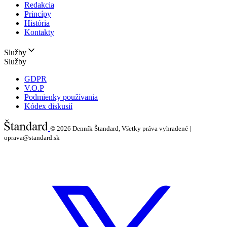
Redakcia
Princípy
História
Kontakty
Služby
Služby
GDPR
V.O.P
Podmienky používania
Kódex diskusií
© 2026
Denník Štandard, Všetky práva vyhradené |
oprava@standard.sk