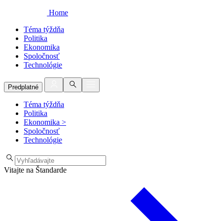
Home
Téma týždňa
Politika
Ekonomika
Spoločnosť
Technológie
Predplatné
Téma týždňa
Politika
Ekonomika
>
Spoločnosť
Technológie
Vitajte na Štandarde