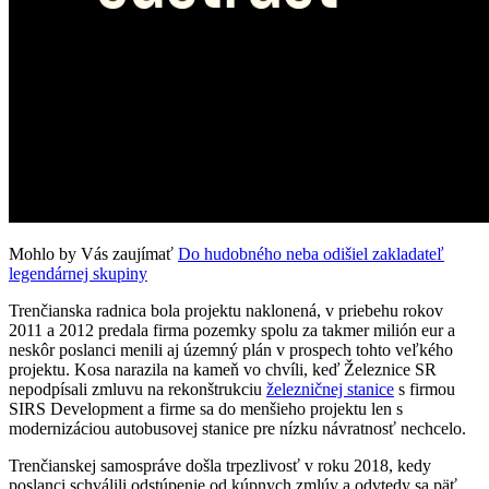
Mohlo by Vás zaujímať
Do hudobného neba odišiel zakladateľ
legendárnej skupiny
Trenčianska radnica bola projektu naklonená, v priebehu rokov
2011 a 2012 predala firma pozemky spolu za takmer milión eur a
neskôr poslanci menili aj územný plán v prospech tohto veľkého
projektu. Kosa narazila na kameň vo chvíli, keď Železnice SR
nepodpísali zmluvu na rekonštrukciu
železničnej stanice
s firmou
SIRS Development a firme sa do menšieho projektu len s
modernizáciou autobusovej stanice pre nízku návratnosť nechcelo.
Trenčianskej samospráve došla trpezlivosť v roku 2018, kedy
poslanci schválili odstúpenie od kúpnych zmlúv a odvtedy sa päť