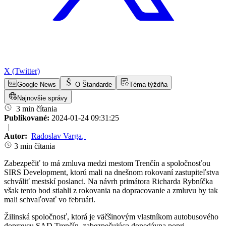
X (Twitter)
Google News
O Štandarde
Téma týždňa
Najnovšie správy
3 min čítania
Publikované:
2024-01-24 09:31:25
|
Autor:
Radoslav Varga
,
3 min čítania
Zabezpečiť to má zmluva medzi mestom Trenčín a spoločnosťou
SIRS Development, ktorú mali na dnešnom rokovaní zastupiteľstva
schváliť mestskí poslanci. Na návrh primátora Richarda Rybníčka
však tento bod stiahli z rokovania na dopracovanie a zmluvu by tak
mali schvaľovať vo februári.
Žilinská spoločnosť, ktorá je väčšinovým vlastníkom autobusového
dopravcu SAD Trenčín, zabezpečujúca donedávna popri