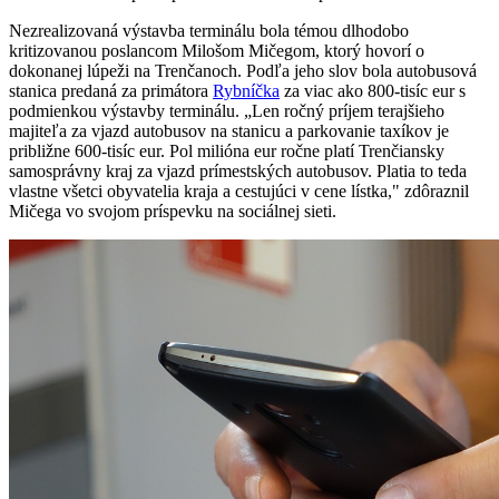
Nezrealizovaná výstavba terminálu bola témou dlhodobo
kritizovanou poslancom Milošom Mičegom, ktorý hovorí o
dokonanej lúpeži na Trenčanoch. Podľa jeho slov bola autobusová
stanica predaná za primátora
Rybníčka
za viac ako 800-tisíc eur s
podmienkou výstavby terminálu. „Len ročný príjem terajšieho
majiteľa za vjazd autobusov na stanicu a parkovanie taxíkov je
približne 600-tisíc eur. Pol milióna eur ročne platí Trenčiansky
samosprávny kraj za vjazd prímestských autobusov. Platia to teda
vlastne všetci obyvatelia kraja a cestujúci v cene lístka," zdôraznil
Mičega vo svojom príspevku na sociálnej sieti.