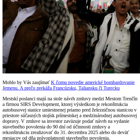
Mohlo by Vás zaujímať
K čomu povedie americké bombardovanie
Jemenu. A prečo prekáža Francúzsku, Taliansku či Turecku
Mestskí poslanci majú na stole návrh zmluvy medzi Mestom Trenčín
a firmou SIRS Development, ktorej výsledkom je rekonštrukcia
autobusovej stanice umiestnenej priamo pred železničnou stanicou v
priestore súčasných stojísk prímestskej a medzinárodnej autobusovej
dopravy. V zmluve sa investor zaväzuje podať návrh na vydanie
stavebného povolenia do 90 dní od účinnosti zmluvy a
rekonštrukciu zrealizovať do 31. decembra 2025 alebo do deväť
mesiacov od dňa právoplatnosti stavebného povolenia.