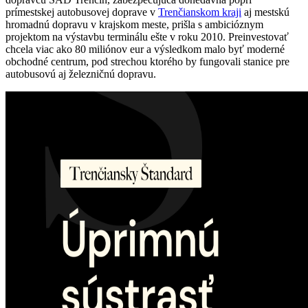
prímestskej autobusovej doprave v
Trenčianskom kraji
aj mestskú
hromadnú dopravu v krajskom meste, prišla s ambicióznym
projektom na výstavbu terminálu ešte v roku 2010. Preinvestovať
chcela viac ako 80 miliónov eur a výsledkom malo byť moderné
obchodné centrum, pod strechou ktorého by fungovali stanice pre
autobusovú aj železničnú dopravu.