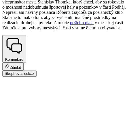
viceprimátor mesta Stanislav Thomka, ktorý chcel, aby sa rokovalo
o možnosti nadobudnutia športovej haly a pozemkov v časti Podháj.
Neprešli ani návrhy poslanca Róberta Gajdoša za poslanecký klub
Skúsme to inak o tom, aby sa vyčlenili finančné prostriedky na
realizáciu druhej etapy rekonštrukcie
pešieho plata
v mestskej časti
Záturčie a pre výbory mestských častí v sume 8 eur na obyvateľa.
Komentáre
Zdielať
Skopírovať odkaz