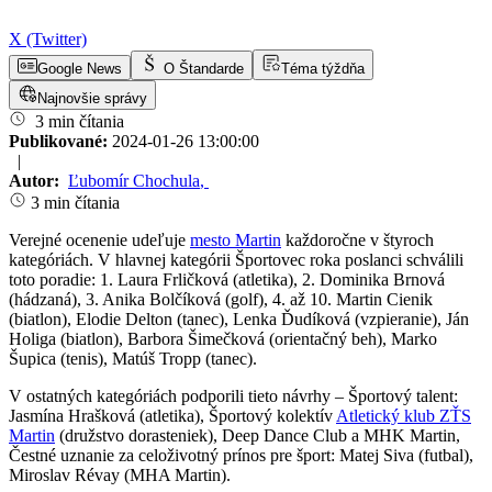
X (Twitter)
Google News
O Štandarde
Téma týždňa
Najnovšie správy
3 min čítania
Publikované:
2024-01-26 13:00:00
|
Autor:
Ľubomír Chochula
,
3 min čítania
Verejné ocenenie udeľuje
mesto Martin
každoročne v štyroch
kategóriách. V hlavnej kategórii Športovec roka poslanci schválili
toto poradie: 1. Laura Frličková (atletika), 2. Dominika Brnová
(hádzaná), 3. Anika Bolčíková (golf), 4. až 10. Martin Cienik
(biatlon), Elodie Delton (tanec), Lenka Ďudíková (vzpieranie), Ján
Holiga (biatlon), Barbora Šimečková (orientačný beh), Marko
Šupica (tenis), Matúš Tropp (tanec).
V ostatných kategóriách podporili tieto návrhy – Športový talent:
Jasmína Hrašková (atletika), Športový kolektív
Atletický klub ZŤS
Martin
(družstvo dorasteniek), Deep Dance Club a MHK Martin,
Čestné uznanie za celoživotný prínos pre šport: Matej Siva (futbal),
Miroslav Révay (MHA Martin).