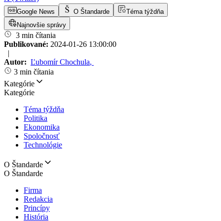
Google News
O Štandarde
Téma týždňa
Najnovšie správy
3 min čítania
Publikované:
2024-01-26 13:00:00
|
Autor:
Ľubomír Chochula
,
3 min čítania
Kategórie
Kategórie
Téma týždňa
Politika
Ekonomika
Spoločnosť
Technológie
O Štandarde
O Štandarde
Firma
Redakcia
Princípy
História