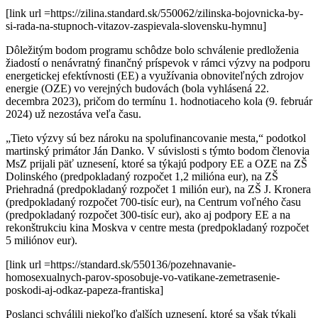
[link url =https://zilina.standard.sk/550062/zilinska-bojovnicka-by-
si-rada-na-stupnoch-vitazov-zaspievala-slovensku-hymnu]
Dôležitým bodom programu schôdze bolo schválenie predloženia
žiadostí o nenávratný finančný príspevok v rámci výzvy na podporu
energetickej efektívnosti (EE) a využívania obnoviteľných zdrojov
energie (OZE) vo verejných budovách (bola vyhlásená 22.
decembra 2023), pričom do termínu 1. hodnotiaceho kola (9. február
2024) už nezostáva veľa času.
„Tieto výzvy sú bez nároku na spolufinancovanie mesta,“ podotkol
martinský primátor Ján Danko. V súvislosti s týmto bodom členovia
MsZ prijali päť uznesení, ktoré sa týkajú podpory EE a OZE na ZŠ
Dolinského (predpokladaný rozpočet 1,2 milióna eur), na ZŠ
Priehradná (predpokladaný rozpočet 1 milión eur), na ZŠ J. Kronera
(predpokladaný rozpočet 700-tisíc eur), na Centrum voľného času
(predpokladaný rozpočet 300-tisíc eur), ako aj podpory EE a na
rekonštrukciu kina Moskva v centre mesta (predpokladaný rozpočet
5 miliónov eur).
[link url =https://standard.sk/550136/pozehnavanie-
homosexualnych-parov-sposobuje-vo-vatikane-zemetrasenie-
poskodi-aj-odkaz-papeza-frantiska]
Poslanci schválili niekoľko ďalších uznesení, ktoré sa však týkali