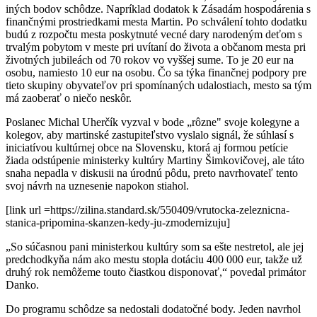
iných bodov schôdze. Napríklad dodatok k Zásadám hospodárenia s
finančnými prostriedkami mesta Martin. Po schválení tohto dodatku
budú z rozpočtu mesta poskytnuté vecné dary narodeným deťom s
trvalým pobytom v meste pri uvítaní do života a občanom mesta pri
životných jubileách od 70 rokov vo vyššej sume. To je 20 eur na
osobu, namiesto 10 eur na osobu. Čo sa týka finančnej podpory pre
tieto skupiny obyvateľov pri spomínaných udalostiach, mesto sa tým
má zaoberať o niečo neskôr.
Poslanec Michal Uherčík vyzval v bode „rôzne" svoje kolegyne a
kolegov, aby martinské zastupiteľstvo vyslalo signál, že súhlasí s
iniciatívou kultúrnej obce na Slovensku, ktorá aj formou petície
žiada odstúpenie ministerky kultúry Martiny Šimkovičovej, ale táto
snaha nepadla v diskusii na úrodnú pôdu, preto navrhovateľ tento
svoj návrh na uznesenie napokon stiahol.
[link url =https://zilina.standard.sk/550409/vrutocka-zeleznicna-
stanica-pripomina-skanzen-kedy-ju-zmodernizuju]
„So súčasnou pani ministerkou kultúry som sa ešte nestretol, ale jej
predchodkyňa nám ako mestu stopla dotáciu 400 000 eur, takže už
druhý rok nemôžeme touto čiastkou disponovať,“ povedal primátor
Danko.
Do programu schôdze sa nedostali dodatočné body. Jeden navrhol