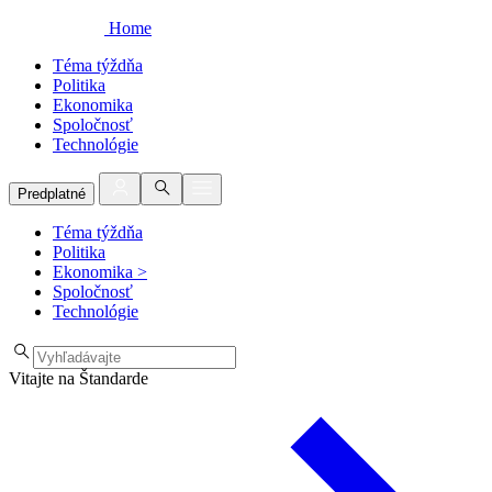
Home
Téma týždňa
Politika
Ekonomika
Spoločnosť
Technológie
Predplatné
Téma týždňa
Politika
Ekonomika
>
Spoločnosť
Technológie
Vitajte na Štandarde