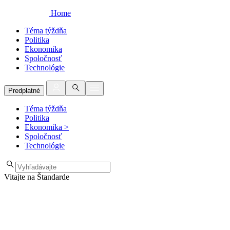
Home
Téma týždňa
Politika
Ekonomika
Spoločnosť
Technológie
Predplatné
Téma týždňa
Politika
Ekonomika
>
Spoločnosť
Technológie
Vitajte na Štandarde