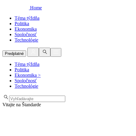
Home
Téma týždňa
Politika
Ekonomika
Spoločnosť
Technológie
Predplatné
Téma týždňa
Politika
Ekonomika
>
Spoločnosť
Technológie
Vitajte na Štandarde