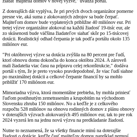
žiadať majitelia domov v novej výzve," uvádza portál.
Z doterajších dát vyplýva, že pri prvých dvoch organizátor pomerne
presne vie, aká suma z alokovaných zdrojov sa bude čerpať.
Majiteľom domov bude vyplatených približne 40 miliónov eur. Pri
tretej výzve organizátor alokoval na každú žiadosť 19-tisíc eur, ale
zo skúsenosti bude väčšina žiadateľov siahať skôr po 15-tisícovej
dotácii. Realistický odhad čerpania je tak podľa portálu okolo 135
miliónov eur.
"Pri októbrovej výzve sa dotácia zvýšila na 80 percent pre ľudí,
ktorí obnovu domu dokončia do konca októbra 2024. A zároveň
mali žiadatelia viac času na prípravu celej rekonštrukcie," dodáva
portál s tým, že je preto vysoko pravdepodobné, že viac ľudí siahne
po maximálnej dotácii a celkové čerpanie financií by sa mohlo
priblížiť 170 miliónom eur.
Mimoriadna výzva, ktorá momentálne prebieha, by mohla priniesť
ľuďom postihnutým zemetrasením a krupobitím na východnom
Slovensku zhruba 150 miliónov. No a keďže je z celkového
rozpočtu 528 miliónov na obnovu rodinných domov z plánu obnovy
v doterajších výzvach alokovaných 495 miliónov eur, tak to pre rok
2024 vyzerá len na jednu novú výzvu na predkladanie žiadostí.
Nutne to neznamená, že sa všetky financie minú na doterajšie
žiadosti o dotácie, keďže časť majiteľov domov napríklad nemusí