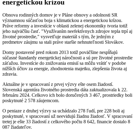
energetickou krízou
Obnova rodinných domov je v Pláne obnovy a odolnosti SR
významnou súčasťou boja s klimatickou a energetickou krízou.
Práve reformy a investície v oblasti zelenej ekonomiky tvoria totiž
jeho najväčšiu časť. "Využívaním neefektívnych zdrojov tepla trpí aj
životné prostredie," vysvetľuje materiál s tým, že jedným z
predmetov záujmu sa stali práve staršie nehnuteľnosti Slovákov.
Domy postavené pred rokom 2013 totiž poväčšine nespĺňajú
súčasné štandardy energetickej náročnosti a sú pre životné prostredie
záťažou. Investície do znižovania emisií sa môžu vrátiť v podobe
nižších účtov za energie, zhodnotenia majetku, zlepšenia života aj
zdravia.
Aktuálne je v spracovaní z prvej výzvy ešte osem žiadostí.
Slovenská agentúra životného prostredia dáta zaktualizovala k 22.
februáru 2024. Celkovo ich bolo doručených 3 467, prostriedky boli
poskytnuté 2 578 záujemcom.
O peniaze z druhej výzvy sa uchádzalo 278 ľudí, pre 228 boli aj
poskytnuté, v spracovaní už neevidujú žiadnu žiadosť. V spracovaní
tretej je ešte 33 žiadostí z celkového počtu 8 642, financie dostalo 8
087 žiadateľov.