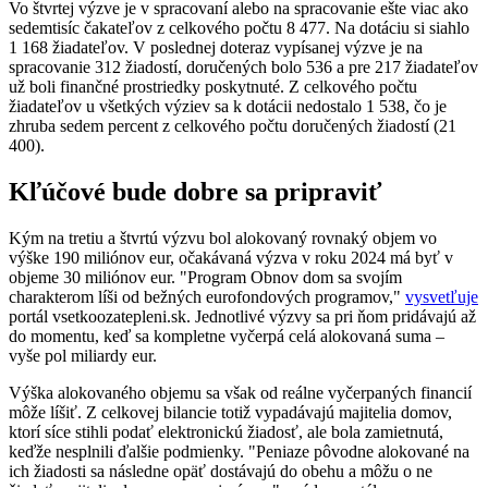
Vo štvrtej výzve je v spracovaní alebo na spracovanie ešte viac ako
sedemtisíc čakateľov z celkového počtu 8 477. Na dotáciu si siahlo
1 168 žiadateľov. V poslednej doteraz vypísanej výzve je na
spracovanie 312 žiadostí, doručených bolo 536 a pre 217 žiadateľov
už boli finančné prostriedky poskytnuté. Z celkového počtu
žiadateľov u všetkých výziev sa k dotácii nedostalo 1 538, čo je
zhruba sedem percent z celkového počtu doručených žiadostí (21
400).
Kľúčové bude dobre sa pripraviť
Kým na tretiu a štvrtú výzvu bol alokovaný rovnaký objem vo
výške 190 miliónov eur, očakávaná výzva v roku 2024 má byť v
objeme 30 miliónov eur. "Program Obnov dom sa svojím
charakterom líši od bežných eurofondových programov,"
vysvetľuje
portál vsetkoozatepleni.sk. Jednotlivé výzvy sa pri ňom pridávajú až
do momentu, keď sa kompletne vyčerpá celá alokovaná suma –
vyše pol miliardy eur.
Výška alokovaného objemu sa však od reálne vyčerpaných financií
môže líšiť. Z celkovej bilancie totiž vypadávajú majitelia domov,
ktorí síce stihli podať elektronickú žiadosť, ale bola zamietnutá,
keďže nesplnili ďalšie podmienky. "Peniaze pôvodne alokované na
ich žiadosti sa následne opäť dostávajú do obehu a môžu o ne