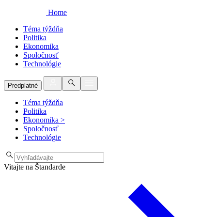
Home
Téma týždňa
Politika
Ekonomika
Spoločnosť
Technológie
Predplatné
Téma týždňa
Politika
Ekonomika
>
Spoločnosť
Technológie
Vitajte na Štandarde