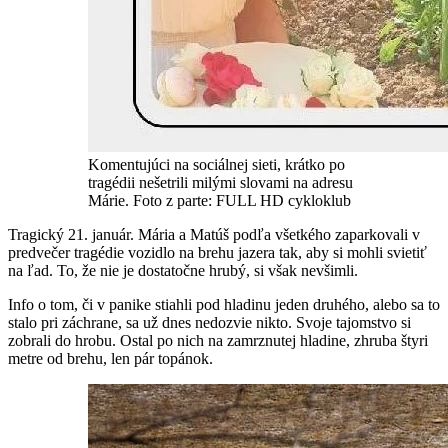
Komentujúci na sociálnej sieti, krátko po
tragédii nešetrili milými slovami na adresu
Márie. Foto z parte: FULL HD cykloklub
Tragický 21. január. Mária a Matúš podľa všetkého zaparkovali v
predvečer tragédie vozidlo na brehu jazera tak, aby si mohli svietiť
na ľad. To, že nie je dostatočne hrubý, si však nevšimli.
Info o tom, či v panike stiahli pod hladinu jeden druhého, alebo sa to
stalo pri záchrane, sa už dnes nedozvie nikto. Svoje tajomstvo si
zobrali do hrobu. Ostal po nich na zamrznutej hladine, zhruba štyri
metre od brehu, len pár topánok.