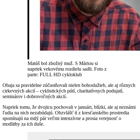
Matúš bol zbožný muž. S Máriou si
napriek vekovému rozdielu sadli. Foto z
parte: FULL HD cykloklub
Obaja sa pravidelne zúčastňovali nielen bohoslužieb, ale aj rôznych
cirkevných akcií – cyklistických pútí, charitatívnych podujatí,
seminárov i dobrovoľných akcií.
Napriek tomu, že dvojicu pochovali v januári, blízki, ale aj neznámi
ľudia na nich nezabúdajú. Obzvlášť tí z kresťanského prostredia
spomínajú na milý pár veľmi intenzívne a prosia verejnosť o
modlitby za ich duše.