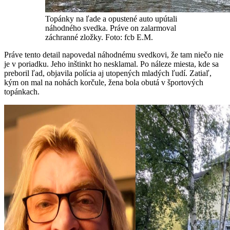
Topánky na ľade a opustené auto upútali
náhodného svedka. Práve on zalarmoval
záchranné zložky. Foto: fcb E.M.
Práve tento detail napovedal náhodnému svedkovi, že tam niečo nie
je v poriadku. Jeho inštinkt ho nesklamal. Po náleze miesta, kde sa
preboril ľad, objavila polícia aj utopených mladých ľudí. Zatiaľ,
kým on mal na nohách korčule, žena bola obutá v športových
topánkach.