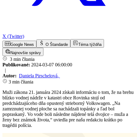
X (Twitter)
Google News
O Štandarde
Téma týždňa
Najnovšie správy
3 min čítania
Publikované:
2024-03-07 06:00:00
|
Autor:
Daniela Pirschelová
,
3 min čítania
Muži zákona 21. januára 2024 získali informáciu o tom, že na brehu
blízko vodnej nádrže v katastri obce Rovinka stojí od
predchádzajúceho dňa opustený strieborný Volkswagen. „Na
zamrznutej vodnej ploche sa nachádzali topánky a ľad bol
popraskaný. Vo vode boli následne nájdené telá dvojice – muža a
ženy bez známok života,“ uviedla pre našu redakciu krátko po
tragédii polícia.