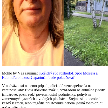
Mohlo by Vás zaujímať
Košický súd rozhodol. Spor Mojseja a
Kabrheľa o luxusný apartmán bude pokračovať
V nadväznosti na tento prípad polícia dôrazne apelovala na
verejnosť, aby ľudia dôsledne zvážili, vzhľadom na aktuálne [vtedy
januárové, pozn. red.] poveternostné podmienky, pohyb na
zamrznutých jazerách a vodných plochách. Zrejme si to nezobral
každý k srdcu, lebo tragédia pri Rovinke nebola jediná tohto druhu
počas tejto zimy.