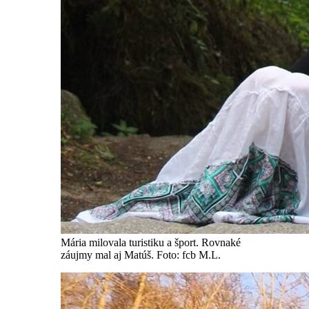
Mária milovala turistiku a šport. Rovnaké
záujmy mal aj Matúš. Foto: fcb M.L.