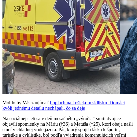
Mohlo by Vás zaujímať
Poplach na košickom sídlisku. Domáci
kvôli jednému detailu nechápali, čo sa deje
Na sociálnej sieti sa v deň mesačného „výročia" smrti dvojice
objavili spomienky na Máriu (†36) a Matúša (†25), ktorí obaja našli
smrť v chladnej vode jazera. Pár, ktorý spojila láska k športu,
turistike a cyklistike, bol podľa vyjadrenia komentujúcich veľmi