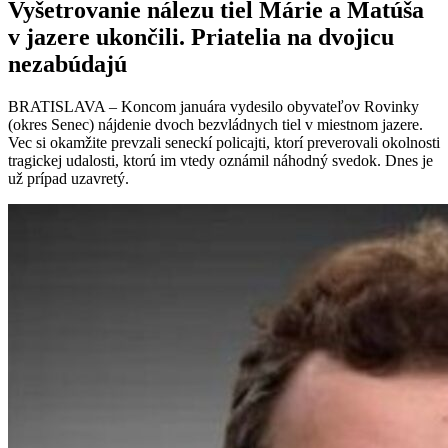
Vyšetrovanie nálezu tiel Márie a Matúša
v jazere ukončili. Priatelia na dvojicu
nezabúdajú
BRATISLAVA – Koncom januára vydesilo obyvateľov Rovinky
(okres Senec) nájdenie dvoch bezvládnych tiel v miestnom jazere.
Vec si okamžite prevzali seneckí policajti, ktorí preverovali okolnosti
tragickej udalosti, ktorú im vtedy oznámil náhodný svedok. Dnes je
už prípad uzavretý.