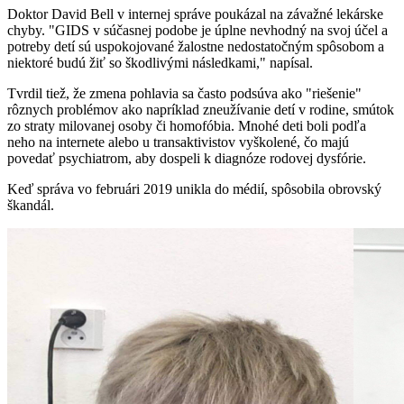
Doktor David Bell v internej správe poukázal na závažné lekárske
chyby. "GIDS v súčasnej podobe je úplne nevhodný na svoj účel a
potreby detí sú uspokojované žalostne nedostatočným spôsobom a
niektoré budú žiť so škodlivými následkami," napísal.
Tvrdil tiež, že zmena pohlavia sa často podsúva ako "riešenie"
rôznych problémov ako napríklad zneužívanie detí v rodine, smútok
zo straty milovanej osoby či homofóbia. Mnohé deti boli podľa
neho na internete alebo u transaktivistov vyškolené, čo majú
povedať psychiatrom, aby dospeli k diagnóze rodovej dysfórie.
Keď správa vo februári 2019 unikla do médií, spôsobila obrovský
škandál.