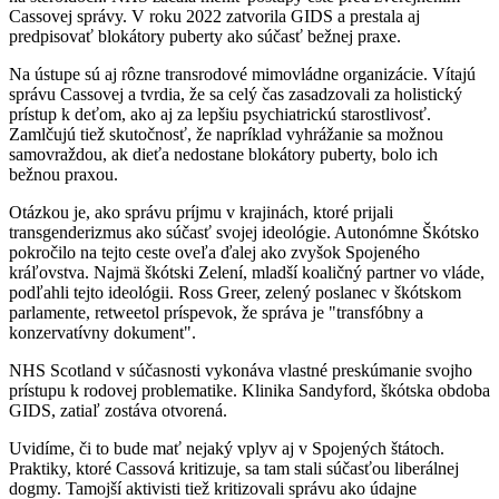
Cassovej správy. V roku 2022 zatvorila GIDS a prestala aj
predpisovať blokátory puberty ako súčasť bežnej praxe.
Na ústupe sú aj rôzne transrodové mimovládne organizácie. Vítajú
správu Cassovej a tvrdia, že sa celý čas zasadzovali za holistický
prístup k deťom, ako aj za lepšiu psychiatrickú starostlivosť.
Zamlčujú tiež skutočnosť, že napríklad vyhrážanie sa možnou
samovraždou, ak dieťa nedostane blokátory puberty, bolo ich
bežnou praxou.
Otázkou je, ako správu príjmu v krajinách, ktoré prijali
transgenderizmus ako súčasť svojej ideológie. Autonómne Škótsko
pokročilo na tejto ceste oveľa ďalej ako zvyšok Spojeného
kráľovstva. Najmä škótski Zelení, mladší koaličný partner vo vláde,
podľahli tejto ideológii. Ross Greer, zelený poslanec v škótskom
parlamente, retweetol príspevok, že správa je "transfóbny a
konzervatívny dokument".
NHS Scotland v súčasnosti vykonáva vlastné preskúmanie svojho
prístupu k rodovej problematike. Klinika Sandyford, škótska obdoba
GIDS, zatiaľ zostáva otvorená.
Uvidíme, či to bude mať nejaký vplyv aj v Spojených štátoch.
Praktiky, ktoré Cassová kritizuje, sa tam stali súčasťou liberálnej
dogmy. Tamojší aktivisti tiež kritizovali správu ako údajne