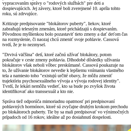
vypracovaním správy o "rodových službách" pre deti a
dospievajúcich. Jej závery, ktoré boli zverejnené 10. apríla tohto
roku, sú zdrvujúce.
Kritizuje predpisovanie "blokátorov puberty", liekov, ktoré
zabraňujú telesným zmenám, ktoré prichádzajú s dospievaním.
Pôvodnou myšlienkou bolo pozastaviť tieto zmeny a dať deťom čas
na rozmyslenie, či naozaj chcú zmeniť svoje pohlavie. Cassová
tvrdí, že je to nezmysel.
"Drvivá väčšina" detí, ktoré začnú užívať blokátory, potom
pokračuje v ceste zmeny pohlavia. Dlhodobé dôsledky užívania
blokátorov však neboli vôbec preskúmané. Cassová poukazuje na
to, že užívanie blokátorov nevedie k lepšiemu vnímaniu vlastného
tela a namiesto toho "existujú určité obavy, že môžu zmeniť
trajektóriu psychosexuálneho vývoja a vývoja rodovej identity".
Tvrdí, že lekári nemôžu vedieť, kto sa bude po zvyšok života
identifikovať ako transsexuál a kto nie.
Správa tiež odporúča mimoriadnu opatrnosť pri predpisovaní
pohlavných hormónov, ktoré sú zvyčajne druhým krokom prechodu
po blokátoroch puberty. Tie by sa mali predpisovať vo výnimočných
prípadoch od 16 rokov, ideálne až po dosiahnutí dospelosti.