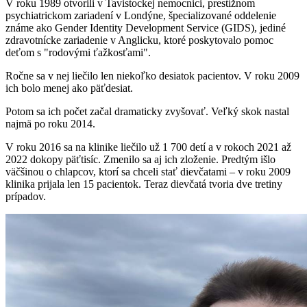
V roku 1989 otvorili v Tavistockej nemocnici, prestížnom
psychiatrickom zariadení v Londýne, špecializované oddelenie
známe ako Gender Identity Development Service (GIDS), jediné
zdravotnícke zariadenie v Anglicku, ktoré poskytovalo pomoc
deťom s "rodovými ťažkosťami".
Ročne sa v nej liečilo len niekoľko desiatok pacientov. V roku 2009
ich bolo menej ako päťdesiat.
Potom sa ich počet začal dramaticky zvyšovať. Veľký skok nastal
najmä po roku 2014.
V roku 2016 sa na klinike liečilo už 1 700 detí a v rokoch 2021 až
2022 dokopy päťtisíc. Zmenilo sa aj ich zloženie. Predtým išlo
väčšinou o chlapcov, ktorí sa chceli stať dievčatami – v roku 2009
klinika prijala len 15 pacientok. Teraz dievčatá tvoria dve tretiny
prípadov.