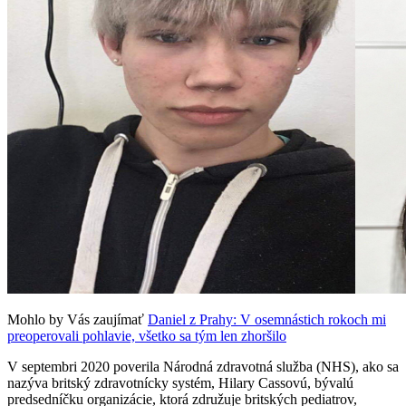
Mohlo by Vás zaujímať
Daniel z Prahy: V osemnástich rokoch mi
preoperovali pohlavie, všetko sa tým len zhoršilo
V septembri 2020 poverila Národná zdravotná služba (NHS), ako sa
nazýva britský zdravotnícky systém, Hilary Cassovú, bývalú
predsedníčku organizácie, ktorá združuje britských pediatrov,