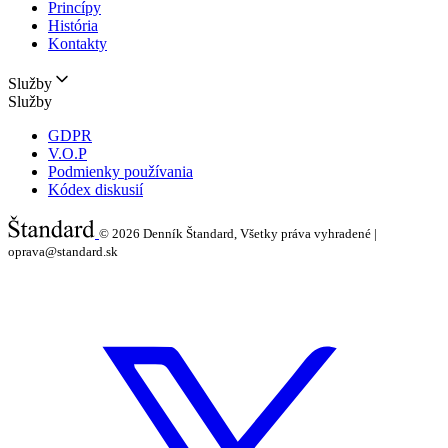
Princípy
História
Kontakty
Služby
Služby
GDPR
V.O.P
Podmienky používania
Kódex diskusií
© 2026
Denník Štandard, Všetky práva vyhradené |
oprava@standard.sk