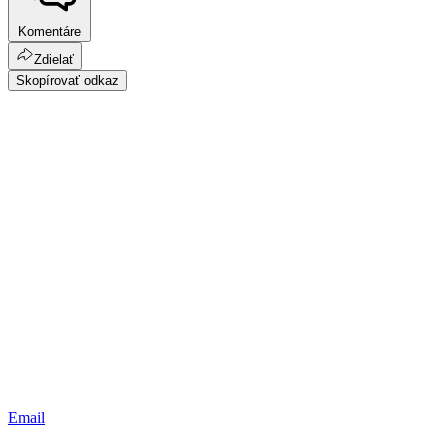
Komentáre
Zdielať
Skopírovať odkaz
Email