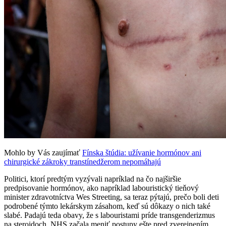
Mohlo by Vás zaujímať
Fínska štúdia: užívanie hormónov ani
chirurgické zákroky transtínedžerom nepomáhajú
Politici, ktorí predtým vyzývali napríklad na čo najširšie
predpisovanie hormónov, ako napríklad labouristický tieňový
minister zdravotníctva Wes Streeting, sa teraz pýtajú, prečo boli deti
podrobené týmto lekárskym zásahom, keď sú dôkazy o nich také
slabé. Padajú teda obavy, že s labouristami príde transgenderizmus
na steroidoch. NHS začala meniť postupy ešte pred zverejnením