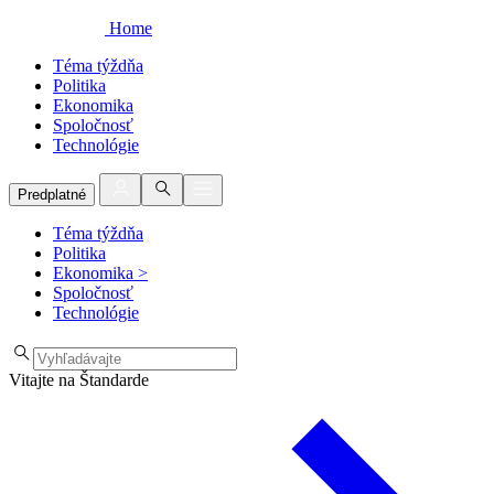
Home
Téma týždňa
Politika
Ekonomika
Spoločnosť
Technológie
Predplatné
Téma týždňa
Politika
Ekonomika
>
Spoločnosť
Technológie
Vitajte na Štandarde