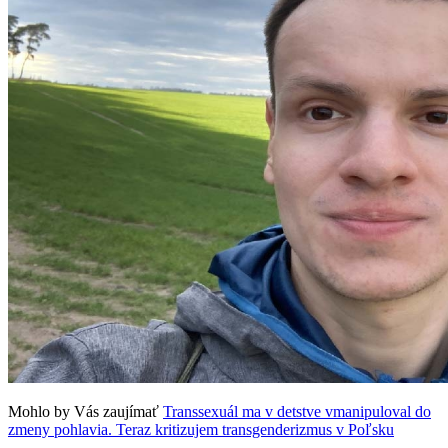
Mohlo by Vás zaujímať
Transsexuál ma v detstve vmanipuloval do
zmeny pohlavia. Teraz kritizujem transgenderizmus v Poľsku