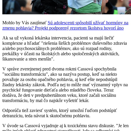
Mohlo by Vás zaujímať
Sú adolescenti spôsobilí užívať hormóny na
zmenu pohlavia? Projekt podporený rezortom školstva hovorí áno
Ak sa už vykoná lekárska intervencia, pacienti sa majú liečiť
komplexne a hľadať "riešenia širších problémov duševného zdravia
a/alebo psychosociálnych problémov, ako sú rozpad rodiny,
prekážky v účasti na školských alebo spoločenských aktivitách,
šikanovanie a stres menšín".
V správe zverejnenej pred dvoma rokmi Cassová spochybnila
"sociálnu transformáciu", ako sa nazýva postup, keď sa niekto
považuje za osobu opačného pohlavia, aj keď ešte nepodstúpil
žiadny lekársky zákrok. Podľa nej to môže mať významný vplyv na
psychické fungovanie dieťaťa alebo mladého človeka. Teraz
dodáva, že deti v predpubertálnom veku, ktoré začali sociálnu
transformáciu, by mal čo najskôr vyšetriť lekár.
Odporúča tiež zaviesť systém, ktorý umožní ľuďom podstúpiť
detranzíciu, teda návrat k skutočnému pohlaviu.
V úvode sa Cassová vyjadruje aj k toxickému stavu diskusie. "Je len
málo iných oblastí zdravotnej starostlivosti, kde sa odborníci tak