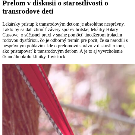
Prelom v diskusii o starostlivosti o
transrodové deti
Lekársky prístup k transrodovým deťom je absolútne nesprávny.
Takto by sa dali zhrnúť závery správy britskej lekárky Hilary
Cassovej o súčasnej praxi v snahe pomôcť tínedžerom trpiacim
rodovou dysfóriou, čo je odborný termín pre pocit, že sa narodili s
nesprávnym pohlavím. Ide o prelomovú správu v diskusii o tom,
ako pristupovať k transrodovým deťom. A je to aj vyvrcholenie
škandálu okolo kliniky Tavistock.