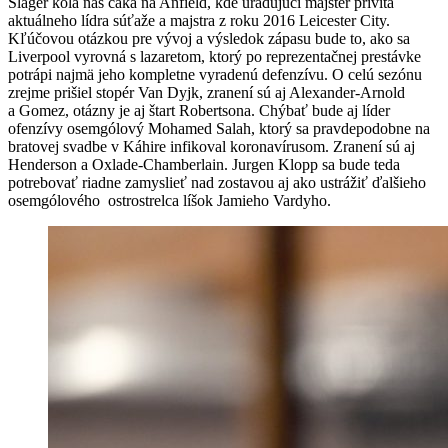
Šláger kola nás čaká na Anfield, kde úradujúci majster privíta
aktuálneho lídra súťaže a majstra z roku 2016 Leicester City.
Kľúčovou otázkou pre vývoj a výsledok zápasu bude to, ako sa
Liverpool vyrovná s lazaretom, ktorý po reprezentačnej prestávke
potrápi najmä jeho kompletne vyradenú defenzívu. O celú sezónu
zrejme prišiel stopér Van Dyjk, zranení sú aj Alexander-Arnold
a Gomez, otázny je aj štart Robertsona. Chýbať bude aj líder
ofenzívy osemgólový Mohamed Salah, ktorý sa pravdepodobne na
bratovej svadbe v Káhire infikoval koronavírusom. Zranení sú aj
Henderson a Oxlade-Chamberlain. Jurgen Klopp sa bude teda
potrebovať riadne zamyslieť nad zostavou aj ako ustrážiť ďalšieho
osemgólového ostrostrelca líšok Jamieho Vardyho.