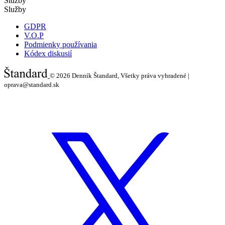
Služby
Služby
GDPR
V.O.P
Podmienky používania
Kódex diskusií
© 2026
Denník Štandard, Všetky práva vyhradené |
oprava@standard.sk