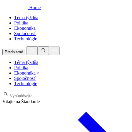
Home
Téma týždňa
Politika
Ekonomika
Spoločnosť
Technológie
Predplatné
Téma týždňa
Politika
Ekonomika
>
Spoločnosť
Technológie
Vitajte na Štandarde