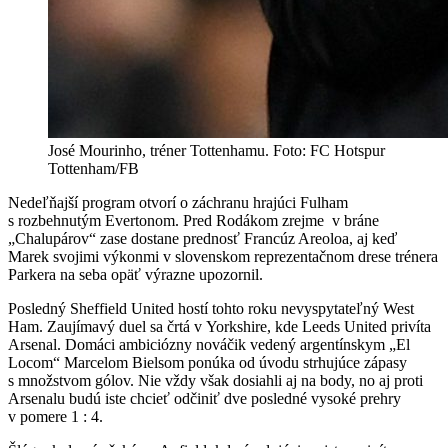
José Mourinho, tréner Tottenhamu. Foto: FC Hotspur
Tottenham/FB
Nedeľňajší program otvorí o záchranu hrajúci Fulham
s rozbehnutým Evertonom. Pred Rodákom zrejme v bráne
„Chalupárov“ zase dostane prednosť Francúz Areoloa, aj keď
Marek svojimi výkonmi v slovenskom reprezentačnom drese trénera
Parkera na seba opäť výrazne upozornil.
Posledný Sheffield United hostí tohto roku nevyspytateľný West
Ham. Zaujímavý duel sa črtá v Yorkshire, kde Leeds United privíta
Arsenal. Domáci ambiciózny nováčik vedený argentínskym „El
Locom“ Marcelom Bielsom ponúka od úvodu strhujúce zápasy
s množstvom gólov. Nie vždy však dosiahli aj na body, no aj proti
Arsenalu budú iste chcieť odčiniť dve posledné vysoké prehry
v pomere 1 : 4.