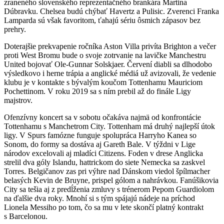
zraneného slovenského reprezentačného brankára Martina
Dúbravku. Chelsea budú chýbať Havertz a Pulisic. Zverenci Franka
Lamparda sú však favoritom, ťahajú sériu ôsmich zápasov bez
prehry.
Doterajšie prekvapenie ročníka Aston Villa privíta Brighton a večer
proti West Bromu bude o svoje zotrvanie na lavičke Manchestru
United bojovať Ole-Gunnar Solskjaer. Červení diabli sa dlhodobo
výsledkovo i herne trápia a anglické médiá už avizovali, že vedenie
klubu je v kontakte s bývalým koučom Tottenhamu Mauriciom
Pochettinom. V roku 2019 sa s ním prebil až do finále Ligy
majstrov.
Ofenzívny koncert sa v sobotu očakáva najmä od konfrontácie
Tottenhamu s Manchetrom City. Tottenham má druhý najlepší útok
ligy. V Spurs famózne funguje spolupráca Harryho Kanea so
Sonom, do formy sa dostáva aj Gareth Bale. V týždni v Lige
národov excelovali aj mladíci Citizens. Foden v drese Anglicka
strelil dva góly Islandu, hattrickom do siete Nemecka sa zaskvel
Torres. Belgičanov zas pri výhre nad Dánskom viedol špílmacher
belasých Kevin de Bruyne, prispel gólom a nahrávkou. Fanúšikovia
City sa tešia aj z predĺženia zmluvy s trénerom Pepom Guardiolom
na ďalšie dva roky. Mnohí si s tým spájajú nádeje na príchod
Lionela Messiho po tom, čo sa mu v lete skončí platný kontrakt
s Barcelonou.