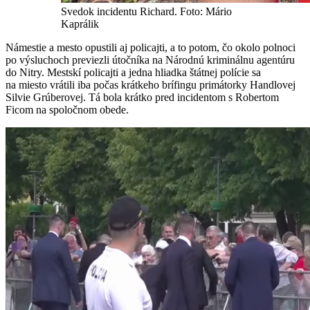
Svedok incidentu Richard. Foto: Mário
Kaprálik
Námestie a mesto opustili aj policajti, a to potom, čo okolo polnoci
po výsluchoch previezli útočníka na Národnú kriminálnu agentúru
do Nitry. Mestskí policajti a jedna hliadka štátnej polície sa
na miesto vrátili iba počas krátkeho brífingu primátorky Handlovej
Silvie Grúberovej. Tá bola krátko pred incidentom s Robertom
Ficom na spoločnom obede.