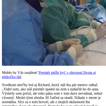
Mohlo by Vás zaujímať
Premiér môže byť v ohrození života aj
niekoľko dní
Svedkom streľby bol aj Richard, ktorý stál iba pár metrov odtiaľ.
„Videl som, ako náš premiér spadol na zem a natlačili ho do auta.
Výstrely som počul, ale toho pána som v tom dave nevnímal, nebol
výrazný. Medzi tými zhruba 30 ľuďmi sa stratil. Nálada v meste je
normálna. Síce sa o tom hovorí, ale z mojich skúseností iba