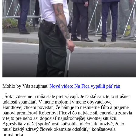
Mohlo by Vás zaujímať
Nové video: Na Fica vypálili päť rán
„Šok i zdesenie u mňa stále pretrvávajú. Je ťažké sa z tejto strašnej
udalosti spamätať. V mene mojom i v mene obyvateľovej
Handlovej chcem povedať, že nám je to nesmierne ľúto a prajeme
pánovi premiérovi Robertovi Ficovi čo najviac síl, energie a zdravia
v tejto pre neho asi doposiaľ najnáročnejšej životnej situácii.
Agresivita v našej spoločnosti spôsobila niečo tak hrozivé, že to
musí každý zdravý človek okamžite odsúdiť,“ konštatovala
primátorka.