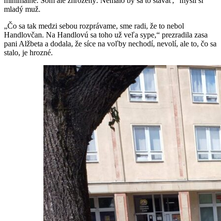
minimálne. Som ale zhrozený. Nemalo by sa to stávať,“ myslí si
mladý muž.
„Čo sa tak medzi sebou rozprávame, sme radi, že to nebol
Handlovčan. Na Handlovú sa toho už veľa sype,“ prezradila zasa
pani Alžbeta a dodala, že síce na voľby nechodí, nevolí, ale to, čo sa
stalo, je hrozné.