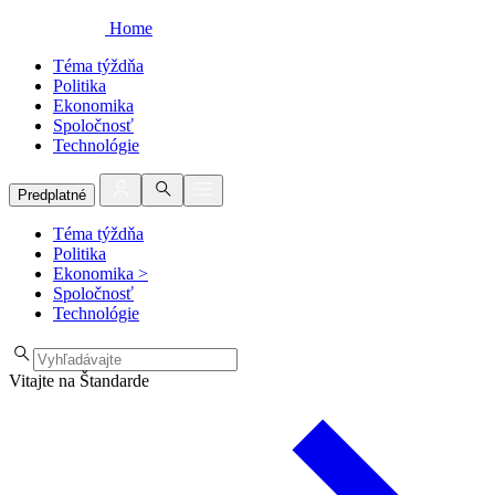
Home
Téma týždňa
Politika
Ekonomika
Spoločnosť
Technológie
Predplatné
Téma týždňa
Politika
Ekonomika
>
Spoločnosť
Technológie
Vitajte na Štandarde