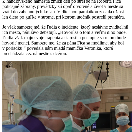
Z handlovského námestia zmizli deň po streľbe na Roberta Fica
policajné zábrany, prevádzky sú opäť otvorené a život v meste sa
vrátil do zabehnutých koľají. Viditeľnou pamiatkou zostala už asi
len diera po guľke v strome, pri ktorom útočník postrelil premiéra.
Je však samozrejmé, že ľudia o incidente, ktorý neslávne zviditeľnil
ich mesto, náruživo debatujú. „Hovorí sa o tom a veľmi dlho bude.
Ľudia však majú svoje trápenia a starosti a postupne sa o tom bude
hovoriť menej. Samozrejme, že za pána Fica sa modlíme, aby bol
v poriadku,“ povedala nám mladá mamička Veronika, ktorá
prechádzala cez námestie s dcérou.