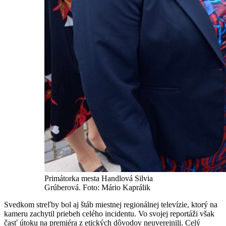
Primátorka mesta Handlová Silvia
Grúberová. Foto: Mário Kaprálik
Svedkom streľby bol aj štáb miestnej regionálnej televízie, ktorý na
kameru zachytil priebeh celého incidentu. Vo svojej reportáži však
časť útoku na premiéra z etických dôvodov neuverejnili. Celý