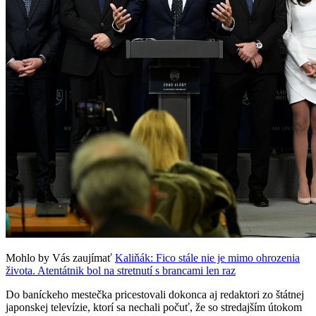
Mohlo by Vás zaujímať
Kaliňák: Fico stále nie je mimo ohrozenia
života. Atentátnik bol na stretnutí s brancami len raz
Do baníckeho mestečka pricestovali dokonca aj redaktori zo štátnej
japonskej televízie, ktorí sa nechali počuť, že so stredajším útokom