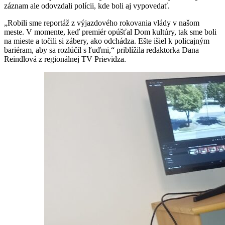
záznam ale odovzdali polícii, kde boli aj vypovedať.
„Robili sme reportáž z výjazdového rokovania vlády v našom
meste. V momente, keď premiér opúšťal Dom kultúry, tak sme boli
na mieste a točili si zábery, ako odchádza. Ešte išiel k policajným
bariéram, aby sa rozlúčil s ľuďmi,“ priblížila redaktorka Dana
Reindlová z regionálnej TV Prievidza.