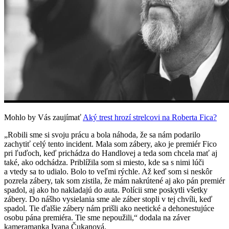
Mohlo by Vás zaujímať
Aký trest hrozí strelcovi na Roberta Fica?
„Robili sme si svoju prácu a bola náhoda, že sa nám podarilo
zachytiť celý tento incident. Mala som zábery, ako je premiér Fico
pri ľuďoch, keď prichádza do Handlovej a teda som chcela mať aj
také, ako odchádza. Priblížila som si miesto, kde sa s nimi lúči
a vtedy sa to udialo. Bolo to veľmi rýchle. Až keď som si neskôr
pozrela zábery, tak som zistila, že mám nakrútené aj ako pán premiér
spadol, aj ako ho nakladajú do auta. Polícii sme poskytli všetky
zábery. Do nášho vysielania sme ale záber stopli v tej chvíli, keď
spadol. Tie ďalšie zábery nám prišli ako neetické a dehonestujúce
osobu pána premiéra. Tie sme nepoužili,“ dodala na záver
kameramanka Ivana Čukanová.