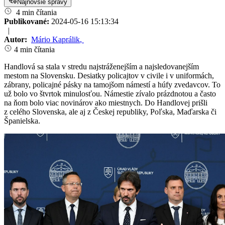
Najnovšie správy
4 min čítania
Publikované:
2024-05-16 15:13:34
|
Autor:
Mário Kaprálik
,
4 min čítania
Handlová sa stala v stredu najstráženejším a najsledovanejším
mestom na Slovensku. Desiatky policajtov v civile i v uniformách,
zábrany, policajné pásky na tamojšom námestí a húfy zvedavcov. To
už bolo vo štvrtok minulosťou. Námestie zívalo prázdnotou a často
na ňom bolo viac novinárov ako miestnych. Do Handlovej prišli
z celého Slovenska, ale aj z Českej republiky, Poľska, Maďarska či
Španielska.