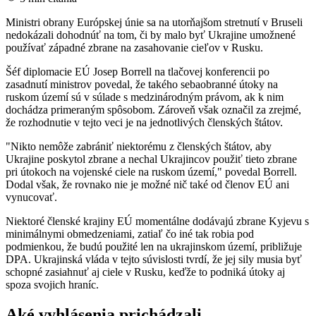
Ministri obrany Európskej únie sa na utorňajšom stretnutí v Bruseli
nedokázali dohodnúť na tom, či by malo byť Ukrajine umožnené
používať západné zbrane na zasahovanie cieľov v Rusku.
Šéf diplomacie EÚ Josep Borrell na tlačovej konferencii po
zasadnutí ministrov povedal, že takého sebaobranné útoky na
ruskom území sú v súlade s medzinárodným právom, ak k nim
dochádza primeraným spôsobom. Zároveň však označil za zrejmé,
že rozhodnutie v tejto veci je na jednotlivých členských štátov.
"Nikto nemôže zabrániť niektorému z členských štátov, aby
Ukrajine poskytol zbrane a nechal Ukrajincov použiť tieto zbrane
pri útokoch na vojenské ciele na ruskom území," povedal Borrell.
Dodal však, že rovnako nie je možné nič také od členov EÚ ani
vynucovať.
Niektoré členské krajiny EÚ momentálne dodávajú zbrane Kyjevu s
minimálnymi obmedzeniami, zatiaľ čo iné tak robia pod
podmienkou, že budú použité len na ukrajinskom území, približuje
DPA. Ukrajinská vláda v tejto súvislosti tvrdí, že jej sily musia byť
schopné zasiahnuť aj ciele v Rusku, keďže to podniká útoky aj
spoza svojich hraníc.
Aké vyhlásenia prichádzali