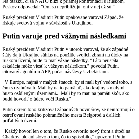
Na otázku, či sa NATO blíži k priamej konfrontácii s Ruskom,
Peskov odpovedal: "Oni sa nepribližujú, oni v nej už sú."
Ruský prezident Vladimir Putin opakovane varoval Západ, že
riskuje svetovú vojnu v súvislosti s Ukrajinou.
Putin varuje pred vážnymi následkami
Ruský prezident Vladimir Putin v utorok varoval, že ak západné
štáty dajú Ukrajine súhlas na použitie svojich zbraní na útoky na
ruskom území, bude to mať vážne následky. "Táto neustála
eskalácia môže viesť k vážnym následkom," povedal Putin,
citovaný agentúrou AFP, počas návštevy Uzbekistanu.
"V Európe, najmä v malých štátoch, by si mali byť vedomí toho, s
čím sa zahrávajú. Mali by na to pamätať, ako krajiny s malými,
husto osídlenými územiami... Mali by to mať na pamäti skôr, ako
budú hovoriť o údere voči Rusku."
Putin okrem toho kritizoval západných novinárov, že neinformujú o
ostreľovaní ruského pohraničného mesta Belgorod a ďalších
priľahlých území.
"Každý hovorí len o tom, že Rusko otvorilo nový front a útočí na
Charkov, ale ani slovo o tom, čo to spôsobilo," upozornil Putin,