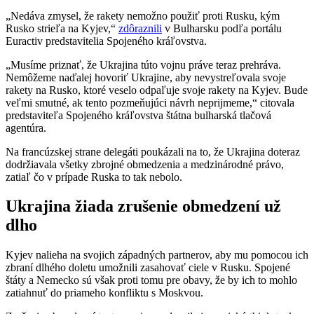
„Nedáva zmysel, že rakety nemožno použiť proti Rusku, kým
Rusko strieľa na Kyjev,“
zdôraznili
v Bulharsku podľa portálu
Euractiv predstavitelia Spojeného kráľovstva.
„Musíme priznať, že Ukrajina túto vojnu práve teraz prehráva.
Nemôžeme naďalej hovoriť Ukrajine, aby nevystreľovala svoje
rakety na Rusko, ktoré veselo odpaľuje svoje rakety na Kyjev. Bude
veľmi smutné, ak tento pozmeňujúci návrh neprijmeme,“ citovala
predstaviteľa Spojeného kráľovstva štátna bulharská tlačová
agentúra.
Na francúzskej strane delegáti poukázali na to, že Ukrajina doteraz
dodržiavala všetky zbrojné obmedzenia a medzinárodné právo,
zatiaľ čo v prípade Ruska to tak nebolo.
Ukrajina žiada zrušenie obmedzení už
dlho
Kyjev nalieha na svojich západných partnerov, aby mu pomocou ich
zbraní dlhého doletu umožnili zasahovať ciele v Rusku. Spojené
štáty a Nemecko sú však proti tomu pre obavy, že by ich to mohlo
zatiahnuť do priameho konfliktu s Moskvou.