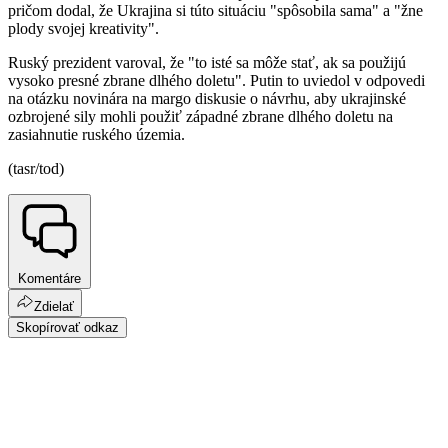
pričom dodal, že Ukrajina si túto situáciu "spôsobila sama" a "žne
plody svojej kreativity".
Ruský prezident varoval, že "to isté sa môže stať, ak sa použijú
vysoko presné zbrane dlhého doletu". Putin to uviedol v odpovedi
na otázku novinára na margo diskusie o návrhu, aby ukrajinské
ozbrojené sily mohli použiť západné zbrane dlhého doletu na
zasiahnutie ruského územia.
(tasr/tod)
Komentáre
Zdielať
Skopírovať odkaz