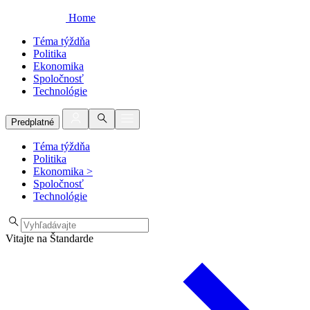
Home
Téma týždňa
Politika
Ekonomika
Spoločnosť
Technológie
Predplatné
Téma týždňa
Politika
Ekonomika
>
Spoločnosť
Technológie
Vitajte na Štandarde