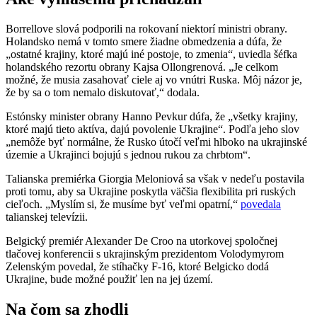
Borrellove slová podporili na rokovaní niektorí ministri obrany.
Holandsko nemá v tomto smere žiadne obmedzenia a dúfa, že
„ostatné krajiny, ktoré majú iné postoje, to zmenia“, uviedla šéfka
holandského rezortu obrany Kajsa Ollongrenová. „Je celkom
možné, že musia zasahovať ciele aj vo vnútri Ruska. Môj názor je,
že by sa o tom nemalo diskutovať,“ dodala.
Estónsky minister obrany Hanno Pevkur dúfa, že „všetky krajiny,
ktoré majú tieto aktíva, dajú povolenie Ukrajine“. Podľa jeho slov
„nemôže byť normálne, že Rusko útočí veľmi hlboko na ukrajinské
územie a Ukrajinci bojujú s jednou rukou za chrbtom“.
Talianska premiérka Giorgia Meloniová sa však v nedeľu postavila
proti tomu, aby sa Ukrajine poskytla väčšia flexibilita pri ruských
cieľoch. „Myslím si, že musíme byť veľmi opatrní,“
povedala
talianskej televízii.
Belgický premiér Alexander De Croo na utorkovej spoločnej
tlačovej konferencii s ukrajinským prezidentom Volodymyrom
Zelenským povedal, že stíhačky F-16, ktoré Belgicko dodá
Ukrajine, bude možné použiť len na jej území.
Na čom sa zhodli