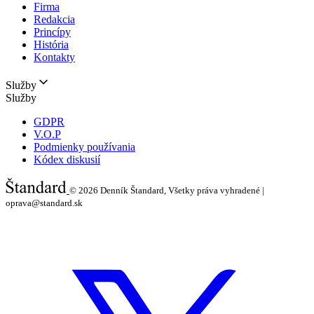
Firma
Redakcia
Princípy
História
Kontakty
Služby
Služby
GDPR
V.O.P
Podmienky používania
Kódex diskusií
© 2026
Denník Štandard, Všetky práva vyhradené |
oprava@standard.sk