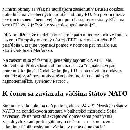
Ministri obrany sa však na utorňajšom zasadnutí v Bruseli dokázali
dohodnúť na všeobecných prioritách obrany EÚ. Na prvom mieste
je v tomto smere "neochvejná podpora Ukrajiny zo strany EÚ", na
ktorú EÚ využije "všetky svoje dostupné nástroje".
DPA približuje, že medzi tieto nástroje patrí mimorozpočtový fond s
názvom Európsky mierový nástroj (EPF), v rámci ktorého EÚ
prisľúbila Ukrajine vojenskú pomoc v hodnote päť miliárd eur,
ktorú však brzdí Maďarsko.
Na zasadnutí sa zúčastnil aj generálny tajomník NATO Jens
Stoltenberg. Protivzdušnú obranu označil za "najnaliehavejšiu
potrebu Ukrajiny". Dodal, že krajiny EÚ "zintenzívňujú dodávky
munície aj systémov protivzdušnej obrany, a to najmä tých
najmodernejších, systémov Patriot".
K čomu sa zaviazala väčšina štátov NATO
Stretnutie sa konalo iba deň po tom, ako sa 24 z 32 členských štátov
NATO na pondelkovom stretnutí v bulharskej metropole Sofia
zaviazalo, že už nebudú akceptovať obmedzenia používania
západných zbraní proti legitímnym cieľom na ruskom území.
Ukrajine sľúbili poskytnúť všetko „v mene demokracie“.