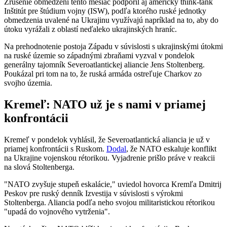
Zrušenie obmedzení tento mesiac podporil aj americký think-tank
Inštitút pre štúdium vojny (ISW), podľa ktorého ruské jednotky
obmedzenia uvalené na Ukrajinu využívajú napríklad na to, aby do
útoku vyrážali z oblastí neďaleko ukrajinských hraníc.
Na prehodnotenie postoja Západu v súvislosti s ukrajinskými útokmi
na ruské územie so západnými zbraňami vyzval v pondelok
generálny tajomník Severoatlantickej aliancie Jens Stoltenberg.
Poukázal pri tom na to, že ruská armáda ostreľuje Charkov zo
svojho územia.
Kremeľ: NATO už je s nami v priamej
konfrontácii
Kremeľ v pondelok vyhlásil, že Severoatlantická aliancia je už v
priamej konfrontácii s Ruskom.
Dodal
, že NATO eskaluje konflikt
na Ukrajine vojenskou rétorikou. Vyjadrenie prišlo práve v reakcii
na slová Stoltenberga.
"NATO zvyšuje stupeň eskalácie," uviedol hovorca Kremľa Dmitrij
Peskov pre ruský denník Izvestija v súvislosti s výrokmi
Stoltenberga. Aliancia podľa neho svojou militaristickou rétorikou
"upadá do vojnového vytrženia".