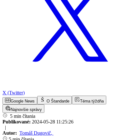
X (Twitter)
Google News
O Štandarde
Téma týždňa
Najnovšie správy
5 min čítania
Publikované:
2024-05-28 11:25:26
|
Autor:
Tomáš Dugovič
,
5 min čítania