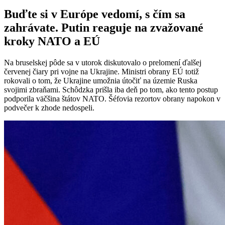
Buďte si v Európe vedomí, s čím sa
zahrávate. Putin reaguje na zvažované
kroky NATO a EÚ
Na bruselskej pôde sa v utorok diskutovalo o prelomení ďalšej
červenej čiary pri vojne na Ukrajine. Ministri obrany EÚ totiž
rokovali o tom, že Ukrajine umožnia útočiť na územie Ruska
svojimi zbraňami. Schôdzka prišla iba deň po tom, ako tento postup
podporila väčšina štátov NATO. Šéfovia rezortov obrany napokon v
podvečer k zhode nedospeli.