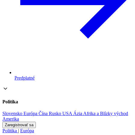
Predplatné
Politika
Slovensko
Európa
Čína
Rusko
USA
Ázia
Afrika a Blízky východ
Amerika
Zaregistrovať sa
Politika
|
Európa