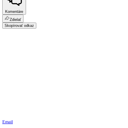
Komentáre
Zdielať
Skopírovať odkaz
Email