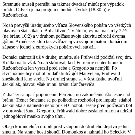
Stretnutie museli prerušiť na takmer dvadsať minút pre výpadok
prúdu. Odveta je na programe budúci štvrtok (18.30 h) v
Ružomberku.
Noah prevýšil úradujúceho víťaza Slovenského pohára vo všetkých
hlavných štatistikách. Bol aktívnejší v útoku, vyhral na strely 22:5
(na bránu 10:2) a v druhom polčase svoju aktivitu zúročil dvoma
gólmi. Arménsky klub tak zvíťazil aj vo svojom piatom domácom
zápase v jednej z európskych pohárových súťaží.
Domáci zahrozili už v druhej minúte, ale Frühwald podržal svoj tím.
Krátko na to však Noah skóroval, keď Ferreirov center brankár
Ružomberka len vyrazil pred seba a Gregorio sa nemýlil. Po
štvrťhodine hry mohol pridať druhý gól Manveljan, Frühwald
zneškodnil jeho strelu. Na druhej strane sa v šestnástke uvoľnil
Jackuliak, hlavou však minul bránu Čančareviča.
Z diaľky sa opäť pripomenul Ferreira, no zakončenie išlo tesne nad
bránu. Tréner Smetana sa po polhodine rozhodol pre impulz, stiahol
Jackuliaka a namiesto neho prišiel Chobot. Tesne pred polčasom bol
v obrovskej šanci Gregorio, Frühwald dobre zasiahol rukou a udržal
jednogólové manko svojho tímu.
Obaja kormidelníci urobili pred vstupom do druhého dejstva jednu
zmenu. Na strane hostí skončil Domonkos a nahradil ho Selecký. V