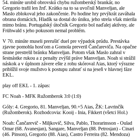
54. minúte urobil obrovskú chybu ružomberský brankár, no
Gregorio trafil len žrď. Krátko na to sa uvoľnil Manveljan, ale
Maslo zblokoval jeho zakončenie. Po hodine hry prvýkrát zaváhala
obrana domácich, Hladík sa dostal do úniku, jeho strela však mierila
mimo bránu. Portugalský útočník Gregorio bol naďalej aktívny, ale
Frühwald s jeho pokusom nemal problém.
V 70. minúte museli prerušiť duel pre výpadok prúdu. Prestávka
zjavne pomohla hosťom a Gomola preveril Čančareviča. Na opačne
strane prestrelil bránku Manveljan. Potom však Maslo zahral v
šestnástke rukou a z penalty zvýšil práve Manveljan. Noah si strážil
náskok a v úplnom závere ešte z rohu skóroval Aias, ktorý výrazne
priblížil svoje mužstvo k postupu zahrať si na jeseň v hlavnej fáze
EKL.
play off EKL - 1. zápas:
FC Noah - MFK Ružomberok 3:0 (1:0)
Góly: 4. Gregorio, 81. Manveljan, 90.+5 Aias, ŽK: Lavrinčík
(Ružomberok). Rozhodcovia: Kooij - Inia, Fikkert (všetci Hol.)
Noah: Čančarevič - Miljkovič, Silva, Pablo, Thorarinsson - Oulad
Omar (68. Avanesjan), Sangare, Manveljan (88. Petrosjan) - Cinari
(46. Pinson), Gregorio (88. Aias), Castro Ferreira (82. Mendoza)