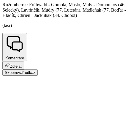
Ružomberok: Frühwald - Gomola, Maslo, Malý - Domonkos (46.
Selecký), Lavrinčík, Múdry (77. Luterán), Madleňák (77. Boďa) -
Hladík, Chrien - Jackuliak (34. Chobot)
(tasr)
Komentáre
Zdielať
Skopírovať odkaz