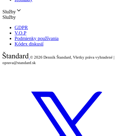
Služby
Služby
GDPR
V.O.P
Podmienky používania
Kódex diskusií
© 2026
Denník Štandard, Všetky práva vyhradené |
oprava@standard.sk