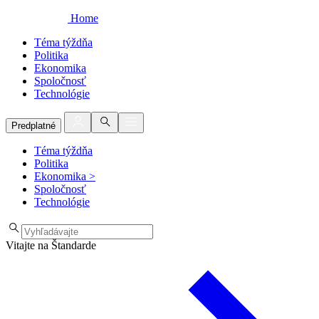
Home
Téma týždňa
Politika
Ekonomika
Spoločnosť
Technológie
Predplatné
Téma týždňa
Politika
Ekonomika
>
Spoločnosť
Technológie
Vitajte na Štandarde