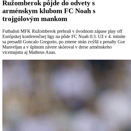
Ružomberok pôjde do odvety s
arménskym klubom FC Noah s
trojgólovým mankom
Futbalisti MFK Ružomberok prehrali v úvodnom zápase play off
Európskej konferenčnej ligy na pôde FC Noah 0:3. Už v 4. minúte
sa presadil Goncalo Gregorio, po zmene strán zvýšil z penalty Gor
Manveljan a v úplnom závere skóroval v drese arménskeho
vicemajstra aj Matheus Auas.