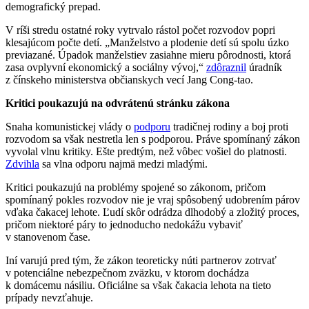
demografický prepad.
V ríši stredu ostatné roky vytrvalo rástol počet rozvodov popri
klesajúcom počte detí. „Manželstvo a plodenie detí sú spolu úzko
previazané. Úpadok manželstiev zasiahne mieru pôrodnosti, ktorá
zasa ovplyvní ekonomický a sociálny vývoj,“
zdôraznil
úradník
z čínskeho ministerstva občianskych vecí Jang Cong-tao.
Kritici poukazujú na odvrátenú stránku zákona
Snaha komunistickej vlády o
podporu
tradičnej rodiny a boj proti
rozvodom sa však nestretla len s podporou. Práve spomínaný zákon
vyvolal vlnu kritiky. Ešte predtým, než vôbec vošiel do platnosti.
Zdvihla
sa vlna odporu najmä medzi mladými.
Kritici poukazujú na problémy spojené so zákonom, pričom
spomínaný pokles rozvodov nie je vraj spôsobený udobrením párov
vďaka čakacej lehote. Ľudí skôr odrádza dlhodobý a zložitý proces,
pričom niektoré páry to jednoducho nedokážu vybaviť
v stanovenom čase.
Iní varujú pred tým, že zákon teoreticky núti partnerov zotrvať
v potenciálne nebezpečnom zväzku, v ktorom dochádza
k domácemu násiliu. Oficiálne sa však čakacia lehota na tieto
prípady nevzťahuje.