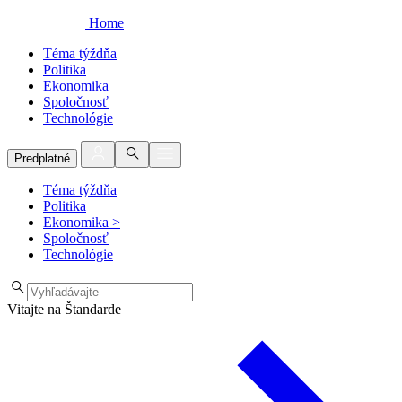
Home
Téma týždňa
Politika
Ekonomika
Spoločnosť
Technológie
Predplatné
Téma týždňa
Politika
Ekonomika
>
Spoločnosť
Technológie
Vitajte na Štandarde