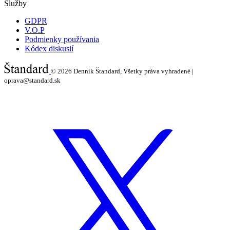
Služby
GDPR
V.O.P
Podmienky používania
Kódex diskusií
© 2026
Denník Štandard, Všetky práva vyhradené |
oprava@standard.sk