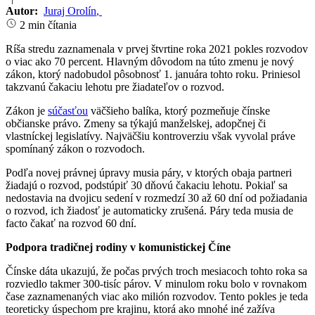
Autor:
Juraj Orolín
,
2 min čítania
Ríša stredu zaznamenala v prvej štvrtine roka 2021 pokles rozvodov
o viac ako 70 percent. Hlavným dôvodom na túto zmenu je nový
zákon, ktorý nadobudol pôsobnosť 1. januára tohto roku. Priniesol
takzvanú čakaciu lehotu pre žiadateľov o rozvod.
Zákon je
súčasťou
väčšieho balíka, ktorý pozmeňuje čínske
občianske právo. Zmeny sa týkajú manželskej, adopčnej či
vlastníckej legislatívy. Najväčšiu kontroverziu však vyvolal práve
spomínaný zákon o rozvodoch.
Podľa novej právnej úpravy musia páry, v ktorých obaja partneri
žiadajú o rozvod, podstúpiť 30 dňovú čakaciu lehotu. Pokiaľ sa
nedostavia na dvojicu sedení v rozmedzí 30 až 60 dní od požiadania
o rozvod, ich žiadosť je automaticky zrušená. Páry teda musia de
facto čakať na rozvod 60 dní.
Podpora tradičnej rodiny v komunistickej Číne
Čínske dáta ukazujú, že počas prvých troch mesiacoch tohto roka sa
rozviedlo takmer 300-tisíc párov. V minulom roku bolo v rovnakom
čase zaznamenaných viac ako milión rozvodov. Tento pokles je teda
teoreticky úspechom pre krajinu, ktorá ako mnohé iné zažíva