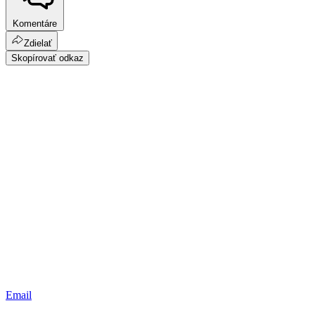
Komentáre
Zdielať
Skopírovať odkaz
Email