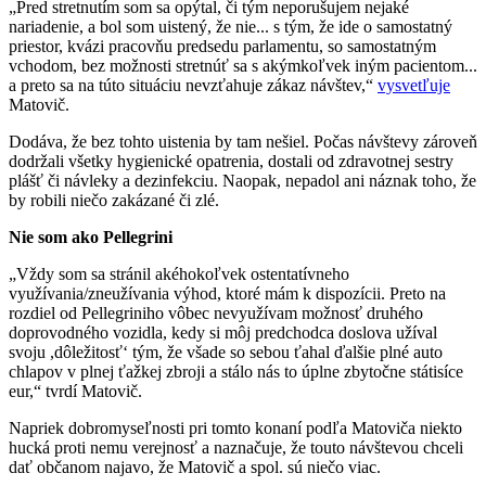
„Pred stretnutím som sa opýtal, či tým neporušujem nejaké
nariadenie, a bol som uistený, že nie... s tým, že ide o samostatný
priestor, kvázi pracovňu predsedu parlamentu, so samostatným
vchodom, bez možnosti stretnúť sa s akýmkoľvek iným pacientom...
a preto sa na túto situáciu nevzťahuje zákaz návštev,“
vysvetľuje
Matovič.
Dodáva, že bez tohto uistenia by tam nešiel. Počas návštevy zároveň
dodržali všetky hygienické opatrenia, dostali od zdravotnej sestry
plášť či návleky a dezinfekciu. Naopak, nepadol ani náznak toho, že
by robili niečo zakázané či zlé.
Nie som ako Pellegrini
„Vždy som sa stránil akéhokoľvek ostentatívneho
využívania/zneužívania výhod, ktoré mám k dispozícii. Preto na
rozdiel od Pellegriniho vôbec nevyužívam možnosť druhého
doprovodného vozidla, kedy si môj predchodca doslova užíval
svoju ,dôležitosť‘ tým, že všade so sebou ťahal ďalšie plné auto
chlapov v plnej ťažkej zbroji a stálo nás to úplne zbytočne státisíce
eur,“ tvrdí Matovič.
Napriek dobromyseľnosti pri tomto konaní podľa Matoviča niekto
hucká proti nemu verejnosť a naznačuje, že touto návštevou chceli
dať občanom najavo, že Matovič a spol. sú niečo viac.