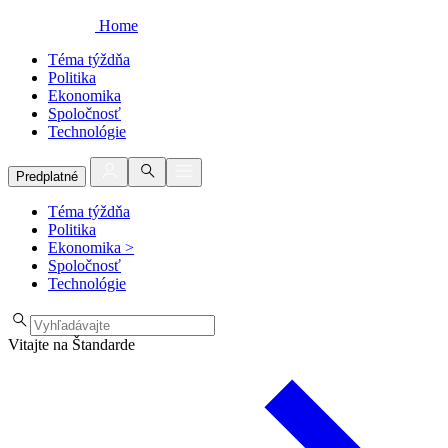
Home
Téma týždňa
Politika
Ekonomika
Spoločnosť
Technológie
Predplatné
Téma týždňa
Politika
Ekonomika
>
Spoločnosť
Technológie
Vitajte na Štandarde