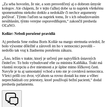
„Za seba hovorím, že nie, a som presvedčený aj o dobrom úmysle
kolegov. Ale chápem, že v tejto ťažkej dobe sa to napriek všetkému
spomenutému niekoho dotklo a nedokáže či nechce argumenty
počúvať. Týmto ľuďom sa napriek tomu, že s ich odsudzovaním
nesúhlasím, týmto verejne ospravedlňujem,“ zakončil predseda
OĽaNO.
Kollár: Neboli porušené pravidlá
Aj predseda Sme rodina Boris Kollár na margo stretnutia uviedol, že
bolo výsostne dôležité a zároveň im ho v nemocnici povolili –
nedošlo tak vraj k žiadnemu porušeniu zákazu.
„Áno, ležím v trakte, ktorý je určený pre najvyšších ústavných
činiteľov. To bolo vybudované ešte za ministra Kaliňáka. Trakt má
vlastnú recepciu a dve miestnosti a je úplne mimo lôžkovej časti.
Navyše je tu aj samostatný vchod a toto nie je covidová nemocnica.
Všetci prišli cez dvor, výťahom sa rovno dostali ku mne a vôbec
neprechádzali cez priestory, ktoré používajú bežní pacienti,“ dodal
predseda parlamentu.