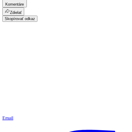
Komentáre
Zdielať
Skopírovať odkaz
Email