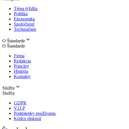
Téma týždňa
Politika
Ekonomika
Spoločnosť
Technológie
O Štandarde
O Štandarde
Firma
Redakcia
Princípy
História
Kontakty
Služby
Služby
GDPR
V.O.P
Podmienky používania
Kódex diskusií