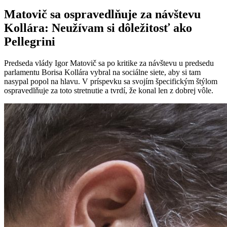
Matovič sa ospravedlňuje za návštevu
Kollára: Neužívam si dôležitosť ako
Pellegrini
Predseda vlády Igor Matovič sa po kritike za návštevu u predsedu
parlamentu Borisa Kollára vybral na sociálne siete, aby si tam
nasypal popol na hlavu. V príspevku sa svojím špecifickým štýlom
ospravedlňuje za toto stretnutie a tvrdí, že konal len z dobrej vôle.