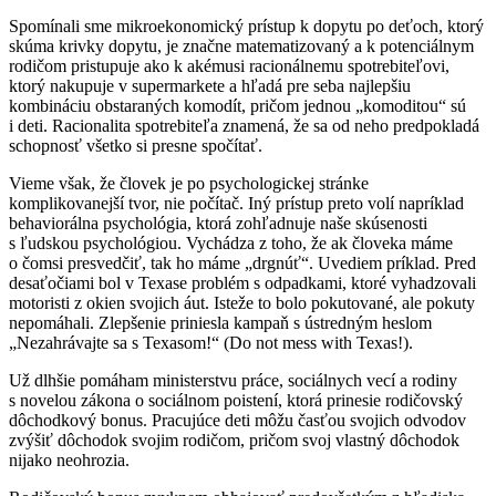
Spomínali sme mikroekonomický prístup k dopytu po deťoch, ktorý
skúma krivky dopytu, je značne matematizovaný a k potenciálnym
rodičom pristupuje ako k akémusi racionálnemu spotrebiteľovi,
ktorý nakupuje v supermarkete a hľadá pre seba najlepšiu
kombináciu obstaraných komodít, pričom jednou „komoditou“ sú
i deti. Racionalita spotrebiteľa znamená, že sa od neho predpokladá
schopnosť všetko si presne spočítať.
Vieme však, že človek je po psychologickej stránke
komplikovanejší tvor, nie počítač. Iný prístup preto volí napríklad
behaviorálna psychológia, ktorá zohľadnuje naše skúsenosti
s ľudskou psychológiou. Vychádza z toho, že ak človeka máme
o čomsi presvedčiť, tak ho máme „drgnúť“. Uvediem príklad. Pred
desaťočiami bol v Texase problém s odpadkami, ktoré vyhadzovali
motoristi z okien svojich áut. Isteže to bolo pokutované, ale pokuty
nepomáhali. Zlepšenie priniesla kampaň s ústredným heslom
„Nezahrávajte sa s Texasom!“ (Do not mess with Texas!).
Už dlhšie pomáham ministerstvu práce, sociálnych vecí a rodiny
s novelou zákona o sociálnom poistení, ktorá prinesie rodičovský
dôchodkový bonus. Pracujúce deti môžu časťou svojich odvodov
zvýšiť dôchodok svojim rodičom, pričom svoj vlastný dôchodok
nijako neohrozia.