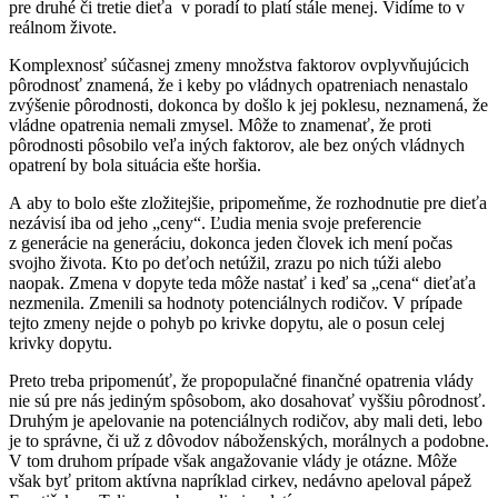
pre druhé či tretie dieťa v poradí to platí stále menej. Vidíme to v
reálnom živote.
Komplexnosť súčasnej zmeny množstva faktorov ovplyvňujúcich
pôrodnosť znamená, že i keby po vládnych opatreniach nenastalo
zvýšenie pôrodnosti, dokonca by došlo k jej poklesu, neznamená, že
vládne opatrenia nemali zmysel. Môže to znamenať, že proti
pôrodnosti pôsobilo veľa iných faktorov, ale bez oných vládnych
opatrení by bola situácia ešte horšia.
A aby to bolo ešte zložitejšie, pripomeňme, že rozhodnutie pre dieťa
nezávisí iba od jeho „ceny“. Ľudia menia svoje preferencie
z generácie na generáciu, dokonca jeden človek ich mení počas
svojho života. Kto po deťoch netúžil, zrazu po nich túži alebo
naopak. Zmena v dopyte teda môže nastať i keď sa „cena“ dieťaťa
nezmenila. Zmenili sa hodnoty potenciálnych rodičov. V prípade
tejto zmeny nejde o pohyb po krivke dopytu, ale o posun celej
krivky dopytu.
Preto treba pripomenúť, že propopulačné finančné opatrenia vlády
nie sú pre nás jediným spôsobom, ako dosahovať vyššiu pôrodnosť.
Druhým je apelovanie na potenciálnych rodičov, aby mali deti, lebo
je to správne, či už z dôvodov náboženských, morálnych a podobne.
V tom druhom prípade však angažovanie vlády je otázne. Môže
však byť pritom aktívna napríklad cirkev, nedávno apeloval pápež