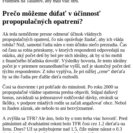
František na Talianov, aby mali viac detí.
Prečo môžeme dúfať v účinnosť
propopulačných opatrení?
Ak teda nemôžeme presne odmerať účinok vládnych
propopulačných opatrení, čo nás oprávňuje žiadať, aby ich vláda
robila? Nuž, samotní ľudia nám o tom účinku niečo prezradia. Čas
od času sa robia prieskumy, v ktorých respondenti odpovedajú na
otázku, aký počet detí by bol pre nich ideálny, ak by si ho mohli
z finančného hľadiska dovoliť. Výsledky hovoria, že tento ideálny
počet je v priemere nezanedbateľne vyšší, než je skutočný počet detí
týchto respondentov. Z toho vyplýva, že pri nižšej „cene“ dieťaťa
by sa títo ľudia pre ďalšie dieťa rozhodli.
Čosi sa dozvieme i pri pohľade do minulosti. Po roku 2000 sa
propopulačné vládne opatrenia predsa objavili. Stúpal daňový
bonus, zavádzali sa jednorazové rodičovské dávky, otvárali sa
škôlky, v podpore mladých rodín sa začali angažovať obce. Nebol
to žiaden zázrak, ale nebolo to ani bezvýznamné.
A zvýšila sa TFR? Ale áno, bolo by o tom treba viac hovoriť. Pred
pätnástimi až dvadsiatimi rokmi bolo TFR čosi cez 1.2 dieťaťa na
ženu. Dnes? Už sa pohybujeme nad 1.5, čiže máme nárast o 0.3