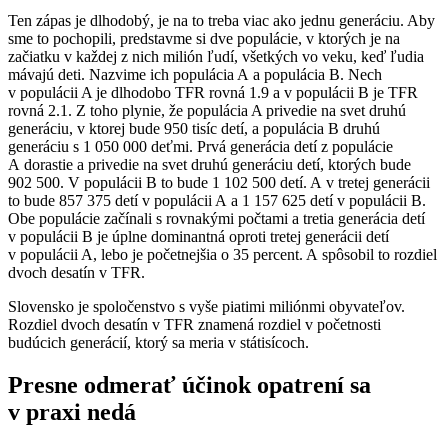
Ten zápas je dlhodobý, je na to treba viac ako jednu generáciu. Aby
sme to pochopili, predstavme si dve populácie, v ktorých je na
začiatku v každej z nich milión ľudí, všetkých vo veku, keď ľudia
mávajú deti. Nazvime ich populácia A a populácia B. Nech
v populácii A je dlhodobo TFR rovná 1.9 a v populácii B je TFR
rovná 2.1. Z toho plynie, že populácia A privedie na svet druhú
generáciu, v ktorej bude 950 tisíc detí, a populácia B druhú
generáciu s 1 050 000 deťmi. Prvá generácia detí z populácie
A dorastie a privedie na svet druhú generáciu detí, ktorých bude
902 500. V populácii B to bude 1 102 500 detí. A v tretej generácii
to bude 857 375 detí v populácii A a 1 157 625 detí v populácii B.
Obe populácie začínali s rovnakými počtami a tretia generácia detí
v populácii B je úplne dominantná oproti tretej generácii detí
v populácii A, lebo je početnejšia o 35 percent. A spôsobil to rozdiel
dvoch desatín v TFR.
Slovensko je spoločenstvo s vyše piatimi miliónmi obyvateľov.
Rozdiel dvoch desatín v TFR znamená rozdiel v početnosti
budúcich generácií, ktorý sa meria v státisícoch.
Presne odmerať účinok opatrení sa
v praxi nedá