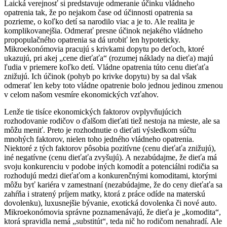
Laická verejnosť si predstavuje odmeranie účinku vládneho
opatrenia tak, že po nejakom čase od účinnosti opatrenia sa
pozrieme, o koľko detí sa narodilo viac a je to. Ale realita je
komplikovanejšia. Odmerať presne účinok nejakého vládneho
propopulačného opatrenia sa dá urobiť len hypoteticky.
Mikroekonómovia pracujú s krivkami dopytu po deťoch, ktoré
ukazujú, pri akej „cene dieťaťa“ (rozumej náklady na dieťa) majú
ľudia v priemere koľko detí. Vládne opatrenia túto cenu dieťaťa
znižujú. Ich účinok (pohyb po krivke dopytu) by sa dal však
odmerať len keby toto vládne opatrenie bolo jednou jedinou zmenou
v celom našom vesmíre ekonomických vzťahov.
Lenže tie tisíce ekonomických faktorov ovplyvňujúcich
rozhodovanie rodičov o ďalšom dieťati tiež nestoja na mieste, ale sa
môžu meniť. Preto je rozhodnutie o dieťati výsledkom súčtu
mnohých faktorov, nielen toho jedného vládneho opatrenia.
Niektoré z tých faktorov pôsobia pozitívne (cenu dieťaťa znižujú),
iné negatívne (cenu dieťaťa zvyšujú). A nezabúdajme, že dieťa má
svoju konkurenciu v podobe iných komodít a potenciálni rodičia sa
rozhodujú medzi dieťaťom a konkurenčnými komoditami, ktorými
môžu byť kariéra v zamestnaní (nezabúdajme, že do ceny dieťaťa sa
zahŕňa i stratený príjem matky, ktorá z práce odíde na materskú
dovolenku), luxusnejšie bývanie, exotická dovolenka či nové auto.
Mikroekonómovia správne poznamenávajú, že dieťa je „komodita“,
ktorá spravidla nemá „substitút“, teda nič ho rodičom nenahradí. Ale