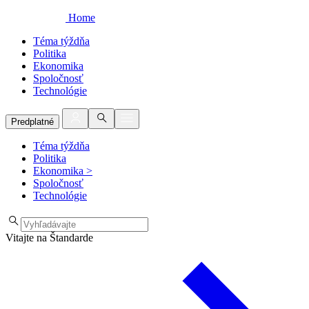
Home
Téma týždňa
Politika
Ekonomika
Spoločnosť
Technológie
Predplatné
Téma týždňa
Politika
Ekonomika
>
Spoločnosť
Technológie
Vitajte na Štandarde