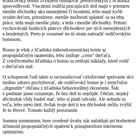
Rodičovský bonus zvyknem obhajovať predovšetkým z hľadiska
spravodlivosti. Viacdetní rodičia pracujúcich detí majú v priemere
menšie dôchodky ako menejdetní či bezdetní, lebo majú kvôli
svojim deťom, prirodzene, menšie možnosti uplatniť sa na trhu
práce, teda majú menšie platy, a teda i menšie dôchodky. Pritom
vychovávajú budúcich platcov dôchodkov pre tých menejdetných
a bezdetných. Preto je rozumné im tú stratu nahradiť rodičovským
bonusom.
Bonus je však z hľadiska mikroekonomickej teórie aj
propopulačným opatrením, lebo znižuje „cenu“ dieťaťa.
Z celoživotného hľadiska o bonus sa znižujú náklady, ktoré rodič
s dieťaťom mal.
O schopnosti ľudí takto si racionalizovať celoživotné správanie síce
možno zdravo pochybovať, ale rodičovský bonus je i zreteľným
„drgnutím“ občana z hľadiska behaviorálnej ekonómie. Štát
v podstate jasne oznamuje, že bez detí to nepôjde. Občan, nejaký
dôchodok vždy budeš mať, lebo si platil odvody. Ale nebude to
veľa, lebo nieto detí. Avšak tvoje deti ti ten dôchodok môžu zvýšiť.
Je to férové. Tomuto každý porozumie.
Summa summarum, hore uvedené úvahy nás nabádajú pri hodnotení
účinnosti propopulačných opatrení k prinajmenšom miernemu
optimizmu.