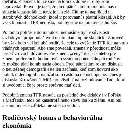
dieťaťa. Znamená to, že sme na tom už dobre? To by som
nepovedal. Pravda je taká, že pred pätnástimi rokmi bola naša
situácia katastrofálna, teraz je len zlá. Cítime to napríklad na
starobných dôchodkoch, ktoré v porovnaní s platmi klesajú. Ak by
však k nárastu TFR nedošlo, boli by sme na tom oveľa horšie.
Po tomto pohľade do minulosti nemusíme byť v súvislosti
s vládnymi propopulačnými opatreniami úplne skeptickí. Zároveň
by však bolo veľkohubé tvrdiť, že celé to zvýšenie TFR ide na vrub
vládnych opatrení. Ako sme povedali, zmena v pôrodnosti môže
nastať z dvoch dôvodov. Pre zmenu „ceny“ dieťaťa alebo pre
zmenu preferencií, hodnotového systému potenciálnych rodičov.
A možno platí kombinácia oboch. Pred pätnástimi rokmi diskusia
o neutešenej demografii ešte len začínala, keď som hovoril ako
politik o demografii, narážal som často na nepochopenie. Dnes je
diskusia už rozšírená. Môže to pôsobiť na rozhodovanie ľudí, ktorí
si uvedomia, že je proste správne mať deti.
Podobná zmena TFR nastala za posledné dve dekády i v Poľsku
a Maďarsku, teda od katastrofálneho stavu iba ku zlému. Ani oni,
ale ani my ešte zďaleka nie sme za vodou.
Rodičovský bonus a behaviorálna
ekonómia