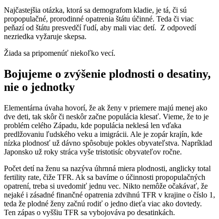
Najčastejšia otázka, ktorá sa demografom kladie, je tá, či sú
propopulačné, prorodinné opatrenia štátu účinné. Teda či viac
peňazí od štátu presvedčí ľudí, aby mali viac detí. Z odpovedí
nezriedka vyžaruje skepsa.
Žiada sa pripomenúť niekoľko vecí.
Bojujeme o zvýšenie plodnosti o desatiny,
nie o jednotky
Elementárna úvaha hovorí, že ak ženy v priemere majú menej ako
dve deti, tak skôr či neskôr začne populácia klesať. Vieme, že to je
problém celého Západu, kde populácia neklesá len vďaka
predlžovaniu ľudského veku a imigrácii. Ale je zopár krajín, kde
nízka plodnosť už dávno spôsobuje pokles obyvateľstva. Napríklad
Japonsko už roky stráca vyše tristotisíc obyvateľov ročne.
Počet detí na ženu sa nazýva úhrnná miera plodnosti, anglicky total
fertility rate, čiže TFR. Ak sa bavíme o účinnosti propopulačných
opatrení, treba si uvedomiť jednu vec. Nikto nemôže očakávať, že
nejaké i zásadné finančné opatrenia zdvihnú TFR v krajine o číslo 1,
teda že plodné ženy začnú rodiť o jedno dieťa viac ako dovtedy.
Ten zápas o vyššiu TFR sa vybojováva po desatinkách.