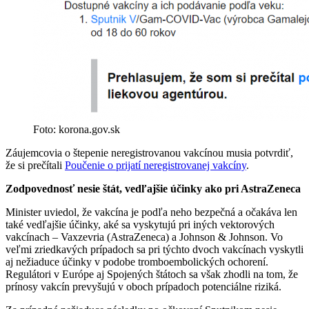
Foto: korona.gov.sk
Záujemcovia o štepenie neregistrovanou vakcínou musia potvrdiť,
že si prečítali
Poučenie o prijatí neregistrovanej vakcíny
.
Zodpovednosť nesie štát, vedľajšie účinky ako pri AstraZeneca
Minister uviedol, že vakcína je podľa neho bezpečná a očakáva len
také vedľajšie účinky, aké sa vyskytujú pri iných vektorových
vakcínach – Vaxzevria (AstraZeneca) a Johnson & Johnson. Vo
veľmi zriedkavých prípadoch sa pri týchto dvoch vakcínach vyskytli
aj nežiaduce účinky v podobe tromboembolických ochorení.
Regulátori v Európe aj Spojených štátoch sa však zhodli na tom, že
prínosy vakcín prevyšujú v oboch prípadoch potenciálne riziká.