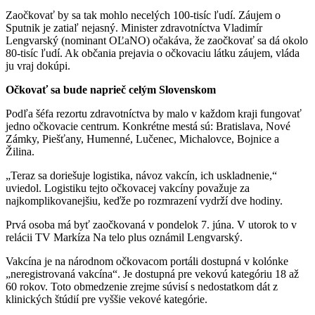
Zaočkovať by sa tak mohlo necelých 100-tisíc ľudí. Záujem o
Sputnik je zatiaľ nejasný. Minister zdravotníctva Vladimír
Lengvarský (nominant OĽaNO) očakáva, že zaočkovať sa dá okolo
80-tisíc ľudí. Ak občania prejavia o očkovaciu látku záujem, vláda
ju vraj dokúpi.
Očkovať sa bude naprieč celým Slovenskom
Podľa šéfa rezortu zdravotníctva by malo v každom kraji fungovať
jedno očkovacie centrum. Konkrétne mestá sú: Bratislava, Nové
Zámky, Piešťany, Humenné, Lučenec, Michalovce, Bojnice a
Žilina.
„Teraz sa doriešuje logistika, návoz vakcín, ich uskladnenie,“
uviedol. Logistiku tejto očkovacej vakcíny považuje za
najkomplikovanejšiu, keďže po rozmrazení vydrží dve hodiny.
Prvá osoba má byť zaočkovaná v pondelok 7. júna. V utorok to v
relácii TV Markíza Na telo plus oznámil Lengvarský.
Vakcína je na národnom očkovacom portáli dostupná v kolónke
„neregistrovaná vakcína“. Je dostupná pre vekovú kategóriu 18 až
60 rokov. Toto obmedzenie zrejme súvisí s nedostatkom dát z
klinických štúdií pre vyššie vekové kategórie.