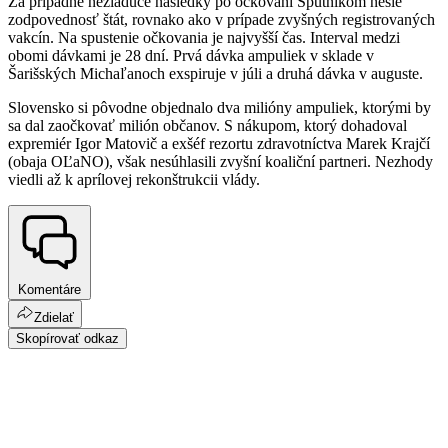
Za prípadné nežiaduce následky po očkovaní Sputnikom nesie
zodpovednosť štát, rovnako ako v prípade zvyšných registrovaných
vakcín. Na spustenie očkovania je najvyšší čas. Interval medzi
obomi dávkami je 28 dní. Prvá dávka ampuliek v sklade v
Šarišských Michaľanoch exspiruje v júli a druhá dávka v auguste.
Slovensko si pôvodne objednalo dva milióny ampuliek, ktorými by
sa dal zaočkovať milión občanov. S nákupom, ktorý dohadoval
expremiér Igor Matovič a exšéf rezortu zdravotníctva Marek Krajčí
(obaja OĽaNO), však nesúhlasili zvyšní koaliční partneri. Nezhody
viedli až k aprílovej rekonštrukcii vlády.
Komentáre
Zdielať
Skopírovať odkaz