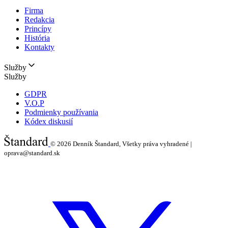
Firma
Redakcia
Princípy
História
Kontakty
Služby
Služby
GDPR
V.O.P
Podmienky používania
Kódex diskusií
© 2026
Denník Štandard, Všetky práva vyhradené |
oprava@standard.sk