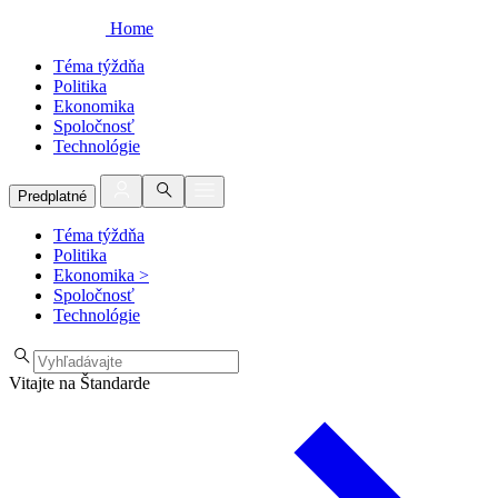
Home
Téma týždňa
Politika
Ekonomika
Spoločnosť
Technológie
Predplatné
Téma týždňa
Politika
Ekonomika
>
Spoločnosť
Technológie
Vitajte na Štandarde