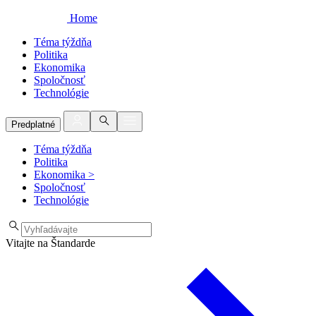
Home
Téma týždňa
Politika
Ekonomika
Spoločnosť
Technológie
Predplatné
Téma týždňa
Politika
Ekonomika
>
Spoločnosť
Technológie
Vitajte na Štandarde