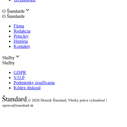
O Štandarde
O Štandarde
Firma
Redakcia
Princípy
História
Kontakty
Služby
Služby
GDPR
V.O.P
Podmienky používania
Kódex diskusií
© 2026
Denník Štandard, Všetky práva vyhradené |
oprava@standard.sk