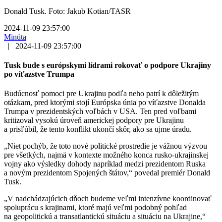
Donald Tusk. Foto: Jakub Kotian/TASR
2024-11-09 23:57:00
Minúta
|
2024-11-09 23:57:00
Tusk bude s európskymi lídrami rokovať o podpore Ukrajiny
po víťazstve Trumpa
Budúcnosť pomoci pre Ukrajinu podľa neho patrí k dôležitým
otázkam, pred ktorými stojí Európska únia po víťazstve Donalda
Trumpa v prezidentských voľbách v USA. Ten pred voľbami
kritizoval vysokú úroveň americkej podpory pre Ukrajinu
a prisľúbil, že tento konflikt ukončí skôr, ako sa ujme úradu.
„Niet pochýb, že toto nové politické prostredie je vážnou výzvou
pre všetkých, najmä v kontexte možného konca rusko-ukrajinskej
vojny ako výsledky dohody napríklad medzi prezidentom Ruska
a novým prezidentom Spojených štátov,“ povedal premiér Donald
Tusk.
„V nadchádzajúcich dňoch budeme veľmi intenzívne koordinovať
spoluprácu s krajinami, ktoré majú veľmi podobný pohľad
na geopolitickú a transatlantickú situáciu a situáciu na Ukrajine,“