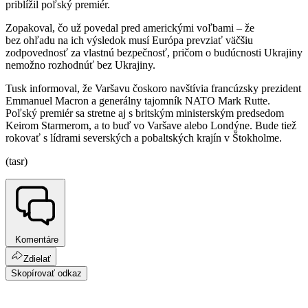
priblížil poľský premiér.
Zopakoval, čo už povedal pred americkými voľbami – že
bez ohľadu na ich výsledok musí Európa prevziať väčšiu
zodpovednosť za vlastnú bezpečnosť, pričom o budúcnosti Ukrajiny
nemožno rozhodnúť bez Ukrajiny.
Tusk informoval, že Varšavu čoskoro navštívia francúzsky prezident
Emmanuel Macron a generálny tajomník NATO Mark Rutte.
Poľský premiér sa stretne aj s britským ministerským predsedom
Keirom Starmerom, a to buď vo Varšave alebo Londýne. Bude tiež
rokovať s lídrami severských a pobaltských krajín v Štokholme.
(tasr)
Komentáre
Zdielať
Skopírovať odkaz