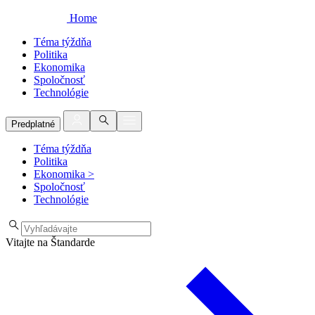
Home
Téma týždňa
Politika
Ekonomika
Spoločnosť
Technológie
Predplatné
Téma týždňa
Politika
Ekonomika
>
Spoločnosť
Technológie
Vitajte na Štandarde