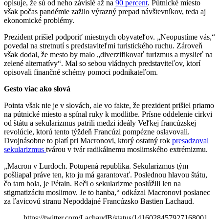
opisuje, že sú od neho závislé až na
90 percent
. Pútnické miesto
však počas pandémie zažilo výrazný prepad návštevníkov, teda aj
ekonomické problémy.
Prezident prišiel podporiť miestnych obyvateľov. „Neopustíme vás,“
povedal na stretnutí s predstaviteľmi turistického ruchu. Zároveň
však dodal, že mesto by malo „diverzifikovať turizmus a myslieť na
zelené alternatívy“. Mal so sebou vládnych predstaviteľov, ktorí
opisovali finančné schémy pomoci podnikateľom.
Gesto viac ako slová
Pointa však nie je v slovách, ale vo fakte, že prezident prišiel priamo
na pútnické miesto a spínal ruky k modlitbe. Prísne oddelenie cirkvi
od štátu a sekularizmus patrili medzi ideály Veľkej francúzskej
revolúcie, ktorú tento týždeň Francúzi pompézne oslavovali.
Dvojnásobne to platí pri Macronovi, ktorý ostatný rok
presadzoval
sekularizmus
tvárou v tvár radikálnemu moslimského extrémizmu.
„Macron v Lurdoch. Potupená republika. Sekularizmus tým
pošliapal práve ten, kto ju má garantovať. Poslednou hlavou štátu,
čo tam bola, je Pétain. Reči o sekularizme poslúžili len na
stigmatizáciu moslimov. Je to hanba,“ odkázal Macronovi poslanec
za ľavicovú stranu Nepoddajné Francúzsko Bastien Lachaud.
https://twitter.com/LachaudB/status/1416028457927168001