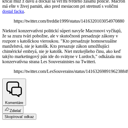
kričal muž z davu a dočkal sa veľmi tvrdého zásahu polície. Macron
má ešte v živej pamäti, ako pred mesiacom pri stretnutí s voličmi
dostal facku
.
https://twitter.com/freddie1999/status/1416320103054970880
Niektorí konzervatívni politickí súperi navyše Macronovi vyčítajú,
že sa zrazu tvári pobožne, ale v skutočnosti presadzuje zákony v
rozpore s katolíckou vieroukou. "Kto presadzuje homosexuálne
manželstvá, nie je katolík. Kto presazuje zákon umožňujúci
chimérické embryá, nie je katolík. Niet mrzkejšieho činu, ako keď
takýto marketingový pán ide do svätyne v Lurdoch," odkázala mu
konzervatívna strana Les Souverainistes na Twitteri.
https://twitter.com/LesSouverains/status/141632698919623884
Komentáre
Zdielať
Skopírovať odkaz