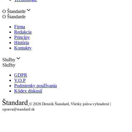
O Štandarde
O Štandarde
Firma
Redakcia
Princípy
História
Kontakty
Služby
Služby
GDPR
V.O.P
Podmienky používania
Kódex diskusií
© 2026
Denník Štandard, Všetky práva vyhradené |
oprava@standard.sk