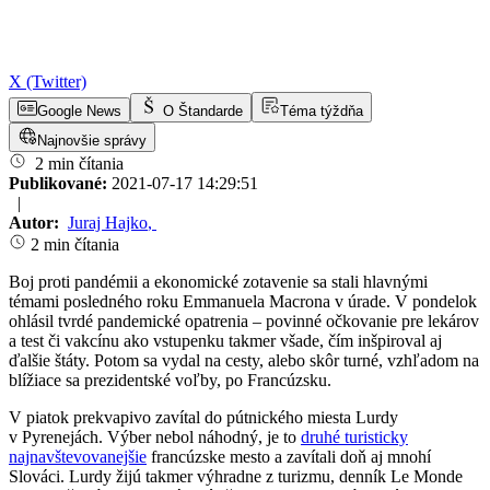
X (Twitter)
Google News
O Štandarde
Téma týždňa
Najnovšie správy
2 min čítania
Publikované:
2021-07-17 14:29:51
|
Autor:
Juraj Hajko
,
2 min čítania
Boj proti pandémii a ekonomické zotavenie sa stali hlavnými
témami posledného roku Emmanuela Macrona v úrade. V pondelok
ohlásil tvrdé pandemické opatrenia – povinné očkovanie pre lekárov
a test či vakcínu ako vstupenku takmer všade, čím inšpiroval aj
ďalšie štáty. Potom sa vydal na cesty, alebo skôr turné, vzhľadom na
blížiace sa prezidentské voľby, po Francúzsku.
V piatok prekvapivo zavítal do pútnického miesta Lurdy
v Pyrenejách. Výber nebol náhodný, je to
druhé turisticky
najnavštevovanejšie
francúzske mesto a zavítali doň aj mnohí
Slováci. Lurdy žijú takmer výhradne z turizmu, denník Le Monde