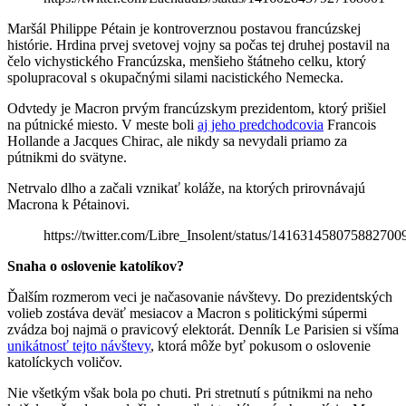
Maršál Philippe Pétain je kontroverznou postavou francúzskej
histórie. Hrdina prvej svetovej vojny sa počas tej druhej postavil na
čelo vichystického Francúzska, menšieho štátneho celku, ktorý
spolupracoval s okupačnými silami nacistického Nemecka.
Odvtedy je Macron prvým francúzskym prezidentom, ktorý prišiel
na pútnické miesto. V meste boli
aj jeho predchodcovia
Francois
Hollande a Jacques Chirac, ale nikdy sa nevydali priamo za
pútnikmi do svätyne.
Netrvalo dlho a začali vznikať koláže, na ktorých prirovnávajú
Macrona k Pétainovi.
https://twitter.com/Libre_Insolent/status/141631458075882700
Snaha o oslovenie katolíkov?
Ďalším rozmerom veci je načasovanie návštevy. Do prezidentských
volieb zostáva deväť mesiacov a Macron s politickými súpermi
zvádza boj najmä o pravicový elektorát. Denník Le Parisien si všíma
unikátnosť tejto návštevy
, ktorá môže byť pokusom o oslovenie
katolíckych voličov.
Nie všetkým však bola po chuti. Pri stretnutí s pútnikmi na neho