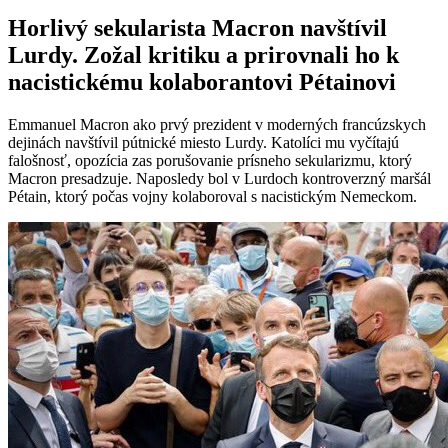
Horlivý sekularista Macron navštívil
Lurdy. Zožal kritiku a prirovnali ho k
nacistickému kolaborantovi Pétainovi
Emmanuel Macron ako prvý prezident v moderných francúzskych
dejinách navštívil pútnické miesto Lurdy. Katolíci mu vyčítajú
falošnosť, opozícia zas porušovanie prísneho sekularizmu, ktorý
Macron presadzuje. Naposledy bol v Lurdoch kontroverzný maršál
Pétain, ktorý počas vojny kolaboroval s nacistickým Nemeckom.