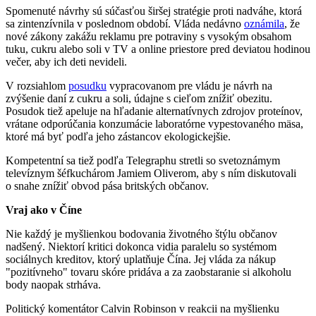
Spomenuté návrhy sú súčasťou širšej stratégie proti nadváhe, ktorá
sa zintenzívnila v poslednom období. Vláda nedávno
oznámila
, že
nové zákony zakážu reklamu pre potraviny s vysokým obsahom
tuku, cukru alebo soli v TV a online priestore pred deviatou hodinou
večer, aby ich deti nevideli.
V rozsiahlom
posudku
vypracovanom pre vládu je návrh na
zvýšenie daní z cukru a soli, údajne s cieľom znížiť obezitu.
Posudok tiež apeluje na hľadanie alternatívnych zdrojov proteínov,
vrátane odporúčania konzumácie laboratórne vypestovaného mäsa,
ktoré má byť podľa jeho zástancov ekologickejšie.
Kompetentní sa tiež podľa Telegraphu stretli so svetoznámym
televíznym šéfkuchárom Jamiem Oliverom, aby s ním diskutovali
o snahe znížiť obvod pása britských občanov.
Vraj ako v Číne
Nie každý je myšlienkou bodovania životného štýlu občanov
nadšený. Niektorí kritici dokonca vidia paralelu so systémom
sociálnych kreditov, ktorý uplatňuje Čína. Jej vláda za nákup
"pozitívneho" tovaru skóre pridáva a za zaobstaranie si alkoholu
body naopak strháva.
Politický komentátor Calvin Robinson v reakcii na myšlienku