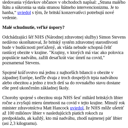
sledovania výdavkov občanov v obchodoch napísal: „Strana malého
štátu a súkromia sa stala stranou štátneho intervencionizmu. Je to
hanba,“
uviedol
s tým, že britskí konzervatívci potrebujú nové
vedenie.
Malé schudnutie, veľké úspory?
Odchádzajúci šéf NHS (Národnej zdravotnej služby) Simon Stevens
nedávno skonštatoval, že britský systém zdravotnej starostlivosti
bude v budúcnosti preťažený, ak vláda nebude schopná čeliť
rastúcej obezite v krajine. "Krajiny, v ktorých má viac ako polovica
populácie nadváhu, zažili desaťkrát viac úmrtí na covid,"
poznamenal Stevens.
Spojené kráľovstvo má jednu z najhorších bilancii o obezite v
západnej Európe, keďže dvaja z troch dospelých trpia nadváhou
alebo obezitou a jedno z troch detí sa do rovnakého stavu dostane
ešte pred ukončením základnej školy.
Choroby spojené s obezitou stoja NHS šesť miliárd britských libier
ročne a zvyšujú mieru úmrtnosti na covid v tejto krajine. Minulý rok
minister zdravotníctva Matt Hancock
uviedol
, že NHS môže ušetriť
až 100 miliónov libier v nasledujúcich piatich rokoch za
predpokladu, ak každý, kto má nadváhu, zhodí najmenej päť libier
(asi 2,3 kilogramu).