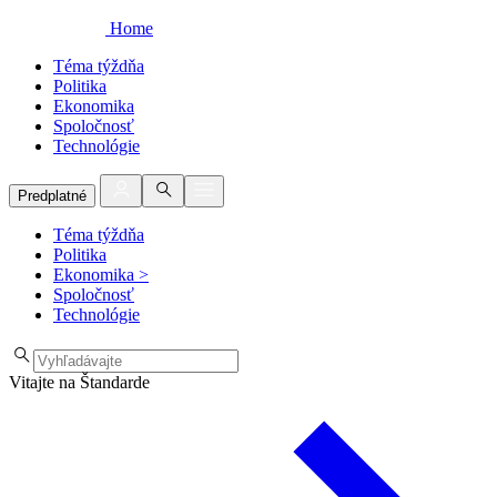
Home
Téma týždňa
Politika
Ekonomika
Spoločnosť
Technológie
Predplatné
Téma týždňa
Politika
Ekonomika
>
Spoločnosť
Technológie
Vitajte na Štandarde