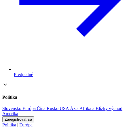
Predplatné
Politika
Slovensko
Európa
Čína
Rusko
USA
Ázia
Afrika a Blízky východ
Amerika
Zaregistrovať sa
Politika
|
Európa