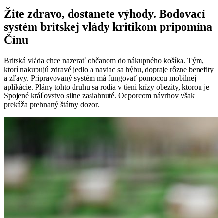
Žite zdravo, dostanete výhody. Bodovací
systém britskej vlády kritikom pripomína
Čínu
Britská vláda chce nazerať občanom do nákupného košíka. Tým,
ktorí nakupujú zdravé jedlo a naviac sa hýbu, dopraje rôzne benefity
a zľavy. Pripravovaný systém má fungovať pomocou mobilnej
aplikácie. Plány tohto druhu sa rodia v tieni krízy obezity, ktorou je
Spojené kráľovstvo silne zasiahnuté. Odporcom návrhov však
prekáža prehnaný štátny dozor.