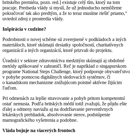
britského premiéra, pozn. red.] existuje celý tím, ktorý na tom
pracuje. Predseda vlády si myslí, že už jednoducho nemôžeme
pokračovať tak ako predtým, a že to teraz musíme riešiť priamo,“
uviedol zdroj z prostredia vlády.
Inšpirácia v cudzine?
Podrobnosti o novej schéme sú zverejnené v podkladoch a iných
materiáloch, ktoré skúmajú desiatky spoločností, charitatívnych
organizácií a iných organizácií, ktoré prizvali do projektu.
Úradníci v sektore zdravotníctva medzitým skúmajú aj obdobné
metódy aplikované v zahraničí. Reč je napríklad o singapurskom
programe National Steps Challenge, ktorý podporuje obyvateľstvo
v pohybe pomocou digitálnych sledovacích systémov, či
o kanadskom mechanizme znižujúcom poistné aktívne žijúcim
ľuďom.
Pri odmenách za lepšie stravovanie a pohyb pritom kompetentní
ostať nemusia. Podľa britských médií totiž zvažujú, že pôjdu ešte
ďalej a odmeny naviažu aj na dodržiavanie preventívnych
lekárskych prehliadok, absolvovanie sterov, podstúpenie
mamografického vyšetrenia a podobne.
Vláda bojuje na viacerých frontoch