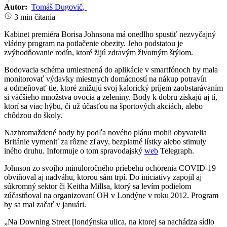
Autor:
Tomáš Dugovič
,
3 min čítania
Kabinet premiéra Borisa Johnsona má onedlho spustiť nezvyčajný
vládny program na potlačenie obezity. Jeho podstatou je
zvýhodňovanie rodín, ktoré žijú zdravým životným štýlom.
Bodovacia schéma umiestnená do aplikácie v smartfónoch by mala
monitorovať výdavky miestnych domácností na nákup potravín
a odmeňovať tie, ktoré znižujú svoj kalorický príjem zaobstarávaním
si väčšieho množstva ovocia a zeleniny. Body k dobru získajú aj tí,
ktorí sa viac hýbu, či už účasťou na športových akciách, alebo
chôdzou do školy.
Nazhromaždené body by podľa nového plánu mohli obyvatelia
Británie vymeniť za rôzne zľavy, bezplatné lístky alebo stimuly
iného druhu. Informuje o tom spravodajský
web
Telegraph.
Johnson zo svojho minuloročného priebehu ochorenia COVID-19
obviňoval aj nadváhu, ktorou sám trpí. Do iniciatívy zapojil aj
súkromný sektor či Keitha Millsa, ktorý sa levím podielom
zúčastňoval na organizovaní OH v Londýne v roku 2012. Program
by sa mal začať v januári.
„Na Downing Street [londýnska ulica, na ktorej sa nachádza sídlo