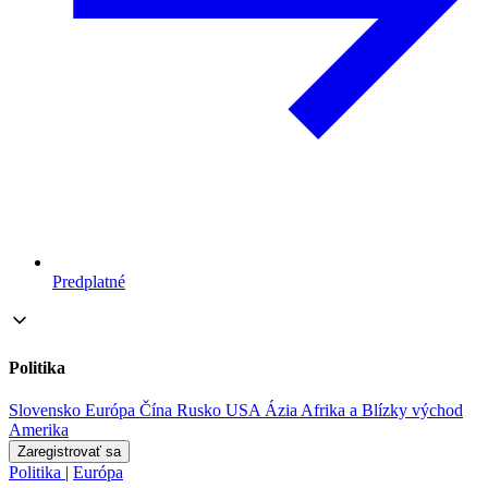
Predplatné
Politika
Slovensko
Európa
Čína
Rusko
USA
Ázia
Afrika a Blízky východ
Amerika
Zaregistrovať sa
Politika
|
Európa