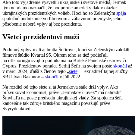
Ako toto vyjadrenie vysvetlili ukrajinské i svetové médiá, Jermak
tým nepriamo naznačil, že podporuje americký tlak v otázke
ukrajinských prezidentských volieb. Hoci ho so Zelenským
spája
spoločné podnikanie vo filmovom a zábavnom priemysle, jeho
pôsobenie naberá vplyv aj bez prezidenta.
Všetci prezidentovi muži
Podobný vplyv mali aj bratia Šefirovci, ktorí so Zelenským založili
filmové štúdio Kvartal 95. Okrem toho sa tiež podieľali
na offshoringu svojho podnikania na Britské Panenské ostrovy či
Cyprus. Prezidentov poradca Serhij Šefir na svojom poste
skončil
až
v marci 2024, ďalší z členov tejto „
siete
“ – exriaditeľ tajnej služby
SBU Ivan Bakanov –
skončil
v júli 2022.
Na rozdiel od tejto siete si tá Jermakova stále drží vplyv. Ako
prízvukoval Economist, práve „Jermakov človek“ má nahradiť
Šmyhaľa na poste predsedu ukrajinskej vlády. Za spojenca šéfa
kancelárie tak zdroje britského magazínu považujú práve
Svyrydenkovú.