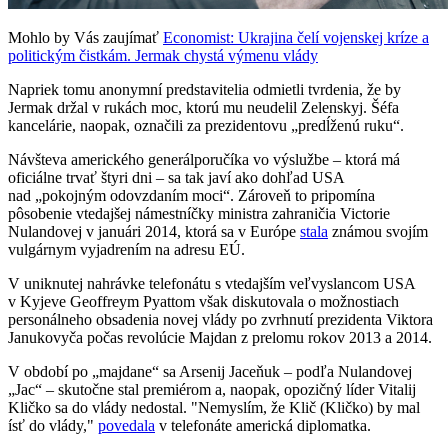
Mohlo by Vás zaujímať
Economist: Ukrajina čelí vojenskej kríze a
politickým čistkám. Jermak chystá výmenu vlády
Napriek tomu anonymní predstavitelia odmietli tvrdenia, že by
Jermak držal v rukách moc, ktorú mu neudelil Zelenskyj. Šéfa
kancelárie, naopak, označili za prezidentovu „predĺženú ruku“.
Návšteva amerického generálporučíka vo výslužbe – ktorá má
oficiálne trvať štyri dni – sa tak javí ako dohľad USA
nad „pokojným odovzdaním moci“. Zároveň to pripomína
pôsobenie vtedajšej námestníčky ministra zahraničia Victorie
Nulandovej v januári 2014, ktorá sa v Európe
stala
známou svojím
vulgárnym vyjadrením na adresu EÚ.
V uniknutej nahrávke telefonátu s vtedajším veľvyslancom USA
v Kyjeve Geoffreym Pyattom však diskutovala o možnostiach
personálneho obsadenia novej vlády po zvrhnutí prezidenta Viktora
Janukovyča počas revolúcie Majdan z prelomu rokov 2013 a 2014.
V období po „majdane“ sa Arsenij Jaceňuk – podľa Nulandovej
„Jac“ – skutočne stal premiérom a, naopak,
opozičný líder Vitalij
Kličko sa do vlády nedostal. "Nemyslím, že Klič (Kličko) by mal
ísť do vlády,"
povedala
v telefonáte americká diplomatka.