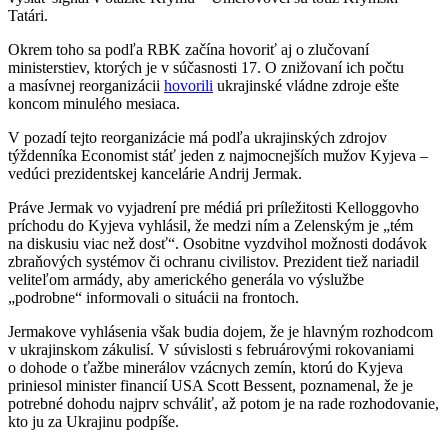
Tatári.
Okrem toho sa podľa RBK začína hovoriť aj o zlučovaní
ministerstiev, ktorých je v súčasnosti 17. O znižovaní ich počtu
a masívnej reorganizácii
hovorili
ukrajinské vládne zdroje ešte
koncom minulého mesiaca.
V pozadí tejto reorganizácie má podľa ukrajinských zdrojov
týždenníka Economist stáť jeden z najmocnejších mužov Kyjeva –
vedúci prezidentskej kancelárie Andrij Jermak.
Práve Jermak vo vyjadrení pre médiá pri príležitosti Kelloggovho
príchodu do Kyjeva vyhlásil, že medzi ním a Zelenským je „tém
na diskusiu viac než dosť“. Osobitne vyzdvihol možnosti dodávok
zbraňových systémov či ochranu civilistov. Prezident tiež nariadil
veliteľom armády, aby amerického generála vo výslužbe
„podrobne“ informovali o situácii na frontoch.
Jermakove vyhlásenia však budia dojem, že je hlavným rozhodcom
v ukrajinskom zákulisí. V súvislosti s februárovými rokovaniami
o dohode o ťažbe minerálov vzácnych zemín, ktorú do Kyjeva
priniesol minister financií USA Scott Bessent, poznamenal, že je
potrebné dohodu najprv schváliť, až potom je na rade rozhodovanie,
kto ju za Ukrajinu podpíše.