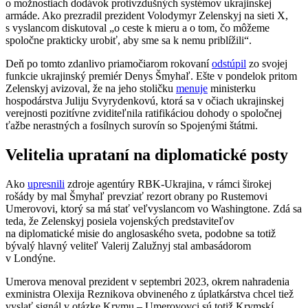
o možnostiach dodávok protivzdušných systémov ukrajinskej
armáde. Ako prezradil prezident Volodymyr Zelenskyj na sieti X,
s vyslancom diskutoval „o ceste k mieru a o tom, čo môžeme
spoločne prakticky urobiť, aby sme sa k nemu priblížili“.
Deň po tomto zdanlivo priamočiarom rokovaní
odstúpil
zo svojej
funkcie ukrajinský premiér Denys Šmyhaľ. Ešte v pondelok pritom
Zelenskyj avizoval, že na jeho stoličku
menuje
ministerku
hospodárstva Juliju Svyrydenkovú, ktorá sa v očiach ukrajinskej
verejnosti pozitívne zviditeľnila ratifikáciou dohody o spoločnej
ťažbe nerastných a fosílnych surovín so Spojenými štátmi.
Velitelia uprataní na diplomatické posty
Ako
upresnili
zdroje agentúry RBK-Ukrajina, v rámci širokej
rošády by mal Šmyhaľ prevziať rezort obrany po Rustemovi
Umerovovi, ktorý sa má stať veľvyslancom vo Washingtone. Zdá sa
teda, že Zelenskyj posiela vojenských predstaviteľov
na diplomatické misie do anglosaského sveta, podobne sa totiž
bývalý hlavný veliteľ Valerij Zalužnyj stal ambasádorom
v Londýne.
Umerova menoval prezident v septembri 2023, okrem nahradenia
exministra Olexija Reznikova obvineného z úplatkárstva chcel tiež
vyslať signál v otázke Krymu – Umerovovci sú totiž Krymskí