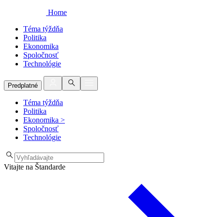
Home
Téma týždňa
Politika
Ekonomika
Spoločnosť
Technológie
Predplatné
Téma týždňa
Politika
Ekonomika
>
Spoločnosť
Technológie
Vitajte na Štandarde