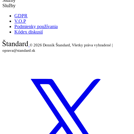
Služby
Služby
GDPR
V.O.P
Podmienky používania
Kódex diskusií
© 2026
Denník Štandard, Všetky práva vyhradené |
oprava@standard.sk