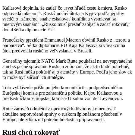
Kallasová doplnila, že zatiaľ čo „svet hľadá cestu k mieru, Rusko
odpovedá raketami“. Ruský nočný útok na Kyjev podľa jej slov
svedčí o „zámernej snahe eskalovať konflikt a vysmievať sa
mierovým snahám“. „Rusko musí prestať zabíjať a začať rokovať,“
dodal šéfka diplomacie EÚ.
Francúzsky prezident Emmanuel Macron obvinil Rusko z „teroru a
barbarstva“. Šéfka diplomacie EÚ Kaja Kallasová si v reakcii na
útok predvolala ruského veľvyslanca v Bruseli.
Generálny tajomník NATO Mark Rutte poukázal na nevyspytateľné
a nebezpečné správanie Ruska a zdôraznil, že ak to bude potrebné,
tak sa Rusi môžu pokúsiť aj o atentáty v Európe. Podľa jeho slov ak
to môže byť súčasť ich stratégie.
Toto vyhlásenie prišlo po jeho komunikácii s podpredsedníčkou
Európskej komisie pre zahraničnú politiku Kajou Kallasovou a
predsedníčkou Európskej komisie Ursulou von der Leyenovou.
Rutte zároveň odmietol z operačných dôvodov komentovať
aktuálne nepotvrdené správy o ruskom špionážnom pôsobení v
Európe, ale zdôraznil potrebu bdelosti a pripravenosti.
Rusi chcú rokovať