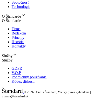
Spoločnosť
Technológie
O Štandarde
O Štandarde
Firma
Redakcia
Princípy
História
Kontakty
Služby
Služby
GDPR
V.O.P
Podmienky používania
Kódex diskusií
© 2026
Denník Štandard, Všetky práva vyhradené |
oprava@standard.sk