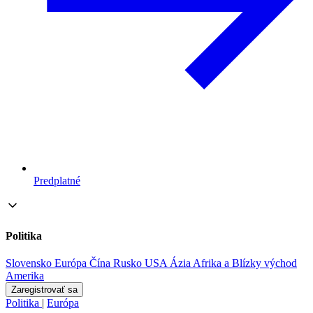
Predplatné
Politika
Slovensko
Európa
Čína
Rusko
USA
Ázia
Afrika a Blízky východ
Amerika
Zaregistrovať sa
Politika
|
Európa