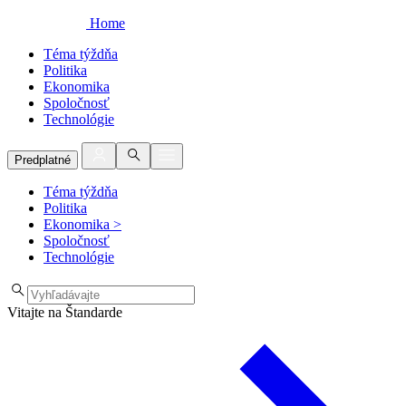
Home
Téma týždňa
Politika
Ekonomika
Spoločnosť
Technológie
Predplatné
Téma týždňa
Politika
Ekonomika
>
Spoločnosť
Technológie
Vitajte na Štandarde