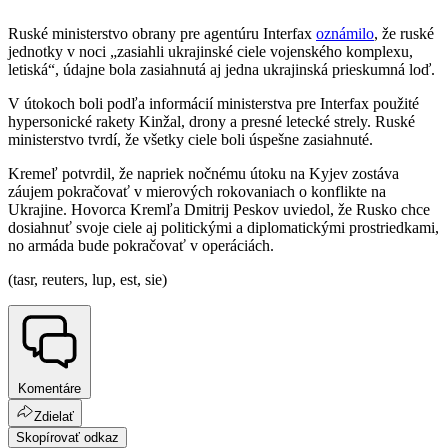
Ruské ministerstvo obrany pre agentúru Interfax
oznámilo
, že ruské
jednotky v noci „zasiahli ukrajinské ciele vojenského komplexu,
letiská“, údajne bola zasiahnutá aj jedna ukrajinská prieskumná loď.
V útokoch boli podľa informácií ministerstva pre Interfax použité
hypersonické rakety Kinžal, drony a presné letecké strely. Ruské
ministerstvo tvrdí, že všetky ciele boli úspešne zasiahnuté.
Kremeľ potvrdil, že napriek nočnému útoku na Kyjev zostáva
záujem pokračovať v mierových rokovaniach o konflikte na
Ukrajine. Hovorca Kremľa Dmitrij Peskov uviedol, že Rusko chce
dosiahnuť svoje ciele aj politickými a diplomatickými prostriedkami,
no armáda bude pokračovať v operáciách.
(tasr, reuters, lup, est, sie)
Komentáre
Zdielať
Skopírovať odkaz