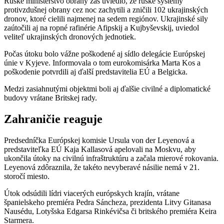
Ruské ministerstvo obrany zas uviedlo, že ruské systémy
protivzdušnej obrany cez noc zachytili a zničili 102 ukrajinských
dronov, ktoré cielili najmenej na sedem regiónov. Ukrajinské sily
zaútočili aj na ropné rafinérie Afipskij a Kujbyševskij, uviedol
veliteľ ukrajinských dronových jednotiek.
Počas útoku bolo vážne poškodené aj sídlo delegácie Európskej
únie v Kyjeve. Informovala o tom eurokomisárka Marta Kos a
poškodenie potvrdili aj ďalší predstavitelia EÚ a Belgicka.
Medzi zasiahnutými objektmi boli aj ďalšie civilné a diplomatické
budovy vrátane Britskej rady.
Zahraničie reaguje
Predsedníčka Európskej komisie Ursula von der Leyenová a
predstaviteľka EÚ Kaja Kallasová apelovali na Moskvu, aby
ukončila útoky na civilnú infraštruktúru a začala mierové rokovania.
Leyenová zdôraznila, že takéto nevyberavé násilie nemá v 21.
storočí miesto.
Útok odsúdili lídri viacerých európskych krajín, vrátane
španielskeho premiéra Pedra Sáncheza, prezidenta Litvy Gitanasa
Nausédu, Lotyšska Edgarsa Rinkévičsa či britského premiéra Keira
Starmera.