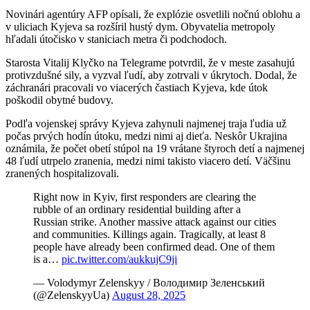
Novinári agentúry AFP opísali, že explózie osvetlili nočnú oblohu a
v uliciach Kyjeva sa rozšíril hustý dym. Obyvatelia metropoly
hľadali útočisko v staniciach metra či podchodoch.
Starosta Vitalij Klyčko na Telegrame potvrdil, že v meste zasahujú
protivzdušné sily, a vyzval ľudí, aby zotrvali v úkrytoch. Dodal, že
záchranári pracovali vo viacerých častiach Kyjeva, kde útok
poškodil obytné budovy.
Podľa vojenskej správy Kyjeva zahynuli najmenej traja ľudia už
počas prvých hodín útoku, medzi nimi aj dieťa. Neskôr Ukrajina
oznámila, že počet obetí stúpol na 19 vrátane štyroch detí a najmenej
48 ľudí utrpelo zranenia, medzi nimi takisto viacero detí. Väčšinu
zranených hospitalizovali.
Right now in Kyiv, first responders are clearing the
rubble of an ordinary residential building after a
Russian strike. Another massive attack against our cities
and communities. Killings again. Tragically, at least 8
people have already been confirmed dead. One of them
is a…
pic.twitter.com/aukkujC9ji
— Volodymyr Zelenskyy / Володимир Зеленський
(@ZelenskyyUa)
August 28, 2025