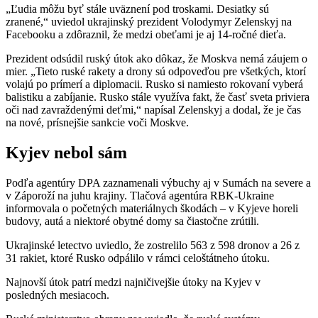
„Ľudia môžu byť stále uväznení pod troskami. Desiatky sú
zranené,“ uviedol ukrajinský prezident Volodymyr Zelenskyj na
Facebooku a zdôraznil, že medzi obeťami je aj 14-ročné dieťa.
Prezident odsúdil ruský útok ako dôkaz, že Moskva nemá záujem o
mier. „Tieto ruské rakety a drony sú odpoveďou pre všetkých, ktorí
volajú po prímerí a diplomacii. Rusko si namiesto rokovaní vyberá
balistiku a zabíjanie. Rusko stále využíva fakt, že časť sveta priviera
oči nad zavraždenými deťmi,“ napísal Zelenskyj a dodal, že je čas
na nové, prísnejšie sankcie voči Moskve.
Kyjev nebol sám
Podľa agentúry DPA zaznamenali výbuchy aj v Sumách na severe a
v Záporoží na juhu krajiny. Tlačová agentúra RBK-Ukraine
informovala o početných materiálnych škodách – v Kyjeve horeli
budovy, autá a niektoré obytné domy sa čiastočne zrútili.
Ukrajinské letectvo uviedlo, že zostrelilo 563 z 598 dronov a 26 z
31 rakiet, ktoré Rusko odpálilo v rámci celoštátneho útoku.
Najnovší útok patrí medzi najničivejšie útoky na Kyjev v
posledných mesiacoch.