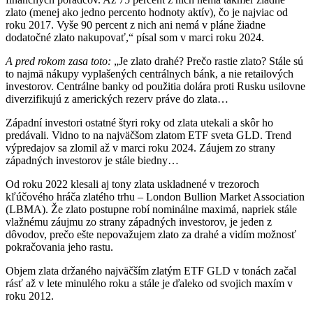
zlato (menej ako jedno percento hodnoty aktív), čo je najviac od
roku 2017. Vyše 90 percent z nich ani nemá v pláne žiadne
dodatočné zlato nakupovať,“ písal som v marci roku 2024.
A pred rokom zasa toto:
„Je zlato drahé? Prečo rastie zlato? Stále sú
to najmä nákupy vyplašených centrálnych bánk, a nie retailových
investorov. Centrálne banky od použitia dolára proti Rusku usilovne
diverzifikujú z amerických rezerv práve do zlata…
Západní investori ostatné štyri roky od zlata utekali a skôr ho
predávali. Vidno to na najväčšom zlatom ETF sveta GLD. Trend
výpredajov sa zlomil až v marci roku 2024. Záujem zo strany
západných investorov je stále biedny…
Od roku 2022 klesali aj tony zlata uskladnené v trezoroch
kľúčového hráča zlatého trhu – London Bullion Market Association
(LBMA). Že zlato postupne robí nominálne maximá, napriek stále
vlažnému záujmu zo strany západných investorov, je jeden z
dôvodov, prečo ešte nepovažujem zlato za drahé a vidím možnosť
pokračovania jeho rastu.
Objem zlata držaného najväčším zlatým ETF GLD v tonách začal
rásť až v lete minulého roku a stále je ďaleko od svojich maxím v
roku 2012.