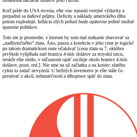
obsadenia tlačiarne dolárov jeho ľuďmi.
Keď príde do USA recesia, ešte viac narastú verejné výdavky a
prepadnú sa daňové príjmy. Deficity a náklady amerického dlhu
potom explodujú. Inflácia zlých peňazí bude opätovne jediné možné
spasenie politikov.
Toto nie je prostredie, v ktorom by som mal nutkanie zbavovať sa
„nadbytočného“ zlata. Áno, pauzu a korekciu v jeho cene je logické
po takom dramatickom raste očakávať [cena zlata sa 7. októbra
prvýkrát vyšplhala nad hranicu 4-tisíc dolárov za troyskú uncu,
neskôr ešte rástlo, v súčasnosti opäť osciluje okolo hranice 4-tisíc
dolárov, pozn. red.]. Nie sme na už začiatku a na koniec zlatého
cyklu to zatiaľ nevyzerá. U bežných investorov je ešte stále čo
presúvať z akcií, nehnuteľností a dlhopisov späť do zlata.