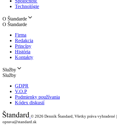
Spoločnosť
Technológie
O Štandarde
O Štandarde
Firma
Redakcia
Princípy
História
Kontakty
Služby
Služby
GDPR
V.O.P
Podmienky používania
Kódex diskusií
© 2026
Denník Štandard, Všetky práva vyhradené |
oprava@standard.sk