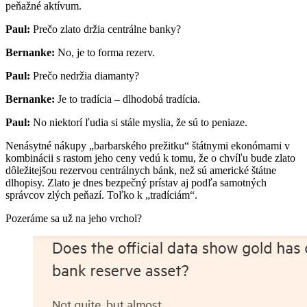
peňažné aktívum.
Paul:
Prečo zlato držia centrálne banky?
Bernanke:
No, je to forma rezerv.
Paul:
Prečo nedržia diamanty?
Bernanke:
Je to tradícia – dlhodobá tradícia.
Paul:
No niektorí ľudia si stále myslia, že sú to peniaze.
Nenásytné nákupy „barbarského prežitku“ štátnymi ekonómami v
kombinácii s rastom jeho ceny vedú k tomu, že o chvíľu bude zlato
dôležitejšou rezervou centrálnych bánk, než sú americké štátne
dlhopisy. Zlato je dnes bezpečný prístav aj podľa samotných
správcov zlých peňazí. Toľko k „tradíciám“.
Pozeráme sa už na jeho vrchol?