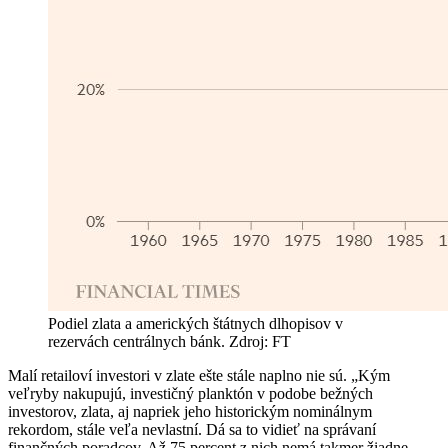
Podiel zlata a amerických štátnych dlhopisov v
rezervách centrálnych bánk. Zdroj: FT
Malí retailoví investori v zlate ešte stále naplno nie sú. „Kým
veľryby nakupujú, investičný planktón v podobe bežných
investorov, zlata, aj napriek jeho historickým nominálnym
rekordom, stále veľa nevlastní. Dá sa to vidieť na správaní
finančných poradcov. Až 75 percent z nich nemá takmer žiadne