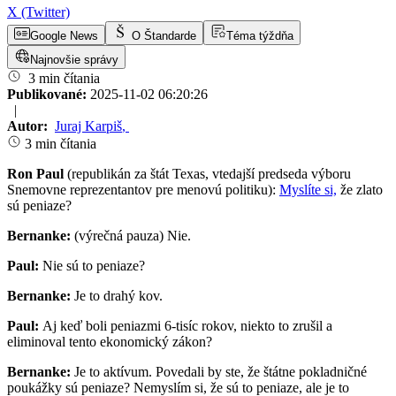
X (Twitter)
Google News
O Štandarde
Téma týždňa
Najnovšie správy
3 min čítania
Publikované:
2025-11-02 06:20:26
|
Autor:
Juraj Karpiš
,
3 min čítania
Ron Paul
(republikán za štát Texas, vtedajší predseda výboru
Snemovne reprezentantov pre menovú politiku):
Myslíte si,
že zlato
sú peniaze?
Bernanke:
(výrečná pauza) Nie.
Paul:
Nie sú to peniaze?
Bernanke:
Je to drahý kov.
Paul:
Aj keď boli peniazmi 6-tisíc rokov, niekto to zrušil a
eliminoval tento ekonomický zákon?
Bernanke:
Je to aktívum. Povedali by ste, že štátne pokladničné
poukážky sú peniaze? Nemyslím si, že sú to peniaze, ale je to