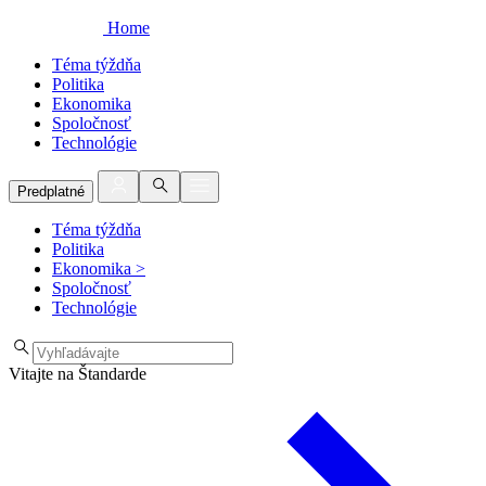
Home
Téma týždňa
Politika
Ekonomika
Spoločnosť
Technológie
Predplatné
Téma týždňa
Politika
Ekonomika
>
Spoločnosť
Technológie
Vitajte na Štandarde