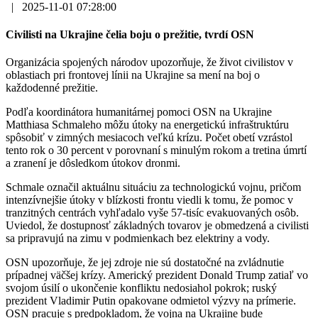
|
2025-11-01 07:28:00
Civilisti na Ukrajine čelia boju o prežitie, tvrdí OSN
Organizácia spojených národov upozorňuje, že život civilistov v
oblastiach pri frontovej línii na Ukrajine sa mení na boj o
každodenné prežitie.
Podľa koordinátora humanitárnej pomoci OSN na Ukrajine
Matthiasa Schmaleho môžu útoky na energetickú infraštruktúru
spôsobiť v zimných mesiacoch veľkú krízu. Počet obetí vzrástol
tento rok o 30 percent v porovnaní s minulým rokom a tretina úmrtí
a zranení je dôsledkom útokov dronmi.
Schmale označil aktuálnu situáciu za technologickú vojnu, pričom
intenzívnejšie útoky v blízkosti frontu viedli k tomu, že pomoc v
tranzitných centrách vyhľadalo vyše 57-tisíc evakuovaných osôb.
Uviedol, že dostupnosť základných tovarov je obmedzená a civilisti
sa pripravujú na zimu v podmienkach bez elektriny a vody.
OSN upozorňuje, že jej zdroje nie sú dostatočné na zvládnutie
prípadnej väčšej krízy. Americký prezident Donald Trump zatiaľ vo
svojom úsilí o ukončenie konfliktu nedosiahol pokrok; ruský
prezident Vladimir Putin opakovane odmietol výzvy na prímerie.
OSN pracuje s predpokladom, že vojna na Ukrajine bude