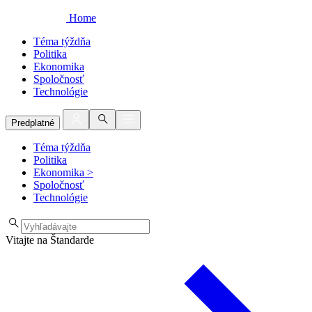
Home
Téma týždňa
Politika
Ekonomika
Spoločnosť
Technológie
Predplatné
Téma týždňa
Politika
Ekonomika
>
Spoločnosť
Technológie
Vitajte na Štandarde