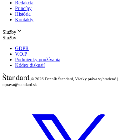
Redakcia
Princípy
História
Kontakty
Služby
Služby
GDPR
V.O.P
Podmienky používania
Kódex diskusií
© 2026
Denník Štandard, Všetky práva vyhradené |
oprava@standard.sk