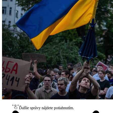
Ďalšie správy nájdete potiahnutím.