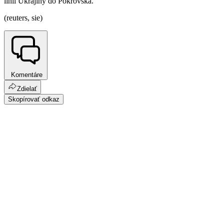
línií Ukrajiny do Pokrovska.
(reuters, sie)
Komentáre
Zdielať
Skopírovať odkaz