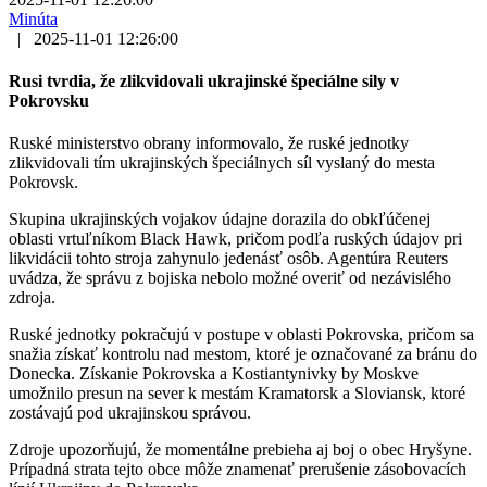
Minúta
|
2025-11-01 12:26:00
Rusi tvrdia, že zlikvidovali ukrajinské špeciálne sily v
Pokrovsku
Ruské ministerstvo obrany informovalo, že ruské jednotky
zlikvidovali tím ukrajinských špeciálnych síl vyslaný do mesta
Pokrovsk.
Skupina ukrajinských vojakov údajne dorazila do obkľúčenej
oblasti vrtuľníkom Black Hawk, pričom podľa ruských údajov pri
likvidácii tohto stroja zahynulo jedenásť osôb. Agentúra Reuters
uvádza, že správu z bojiska nebolo možné overiť od nezávislého
zdroja.
Ruské jednotky pokračujú v postupe v oblasti Pokrovska, pričom sa
snažia získať kontrolu nad mestom, ktoré je označované za bránu do
Donecka. Získanie Pokrovska a Kostiantynivky by Moskve
umožnilo presun na sever k mestám Kramatorsk a Sloviansk, ktoré
zostávajú pod ukrajinskou správou.
Zdroje upozorňujú, že momentálne prebieha aj boj o obec Hryšyne.
Prípadná strata tejto obce môže znamenať prerušenie zásobovacích