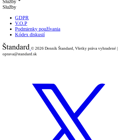
Služby
Služby
GDPR
V.O.P
Podmienky používania
Kódex diskusií
© 2026
Denník Štandard, Všetky práva vyhradené |
oprava@standard.sk