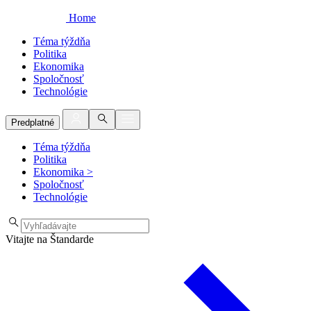
Home
Téma týždňa
Politika
Ekonomika
Spoločnosť
Technológie
Predplatné
Téma týždňa
Politika
Ekonomika
>
Spoločnosť
Technológie
Vitajte na Štandarde