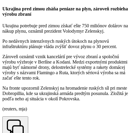
Ukrajina pred zimou zháňa peniaze na plyn, zároveň rozbieha
výrobu zbraní
Ukrajina potrebuje pred zimou získať ešte 750 miliónov dolárov na
nákup plynu, oznámil prezident Volodymyr Zelenskyj.
Po nedávnych intenzívnych ruských útokoch na plynovú
infraštruktúru plánuje vláda zvýšiť dovoz plynu o 30 percent.
Zároveň oznámil vznik kancelárií pre vývoz zbraní a spoločnú
výrobu výzbroje v Berlíne a Kodani. Medzi exportnými produktmi
majú byť námorné drony, delostrelecké systémy a rakety domácej
výroby s názvami Flamingo a Ruta, ktorých sériová výroba sa má
začať ešte tento rok.
Na fronte upozornil Zelenskyj na hromadenie ruských síl pri meste
Dobropillia, kde sa ukrajinská armáda predtým posunula. Zložitá je
podľa neho aj situácia v okolí Pokrovska.
(reuters, mja)