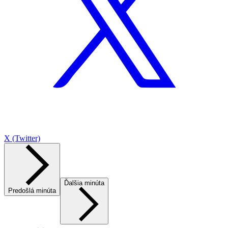
X (Twitter)
Ďalšia minúta
Predošlá minúta