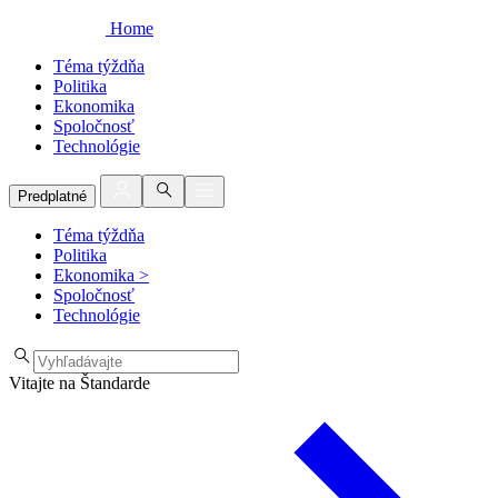
Home
Téma týždňa
Politika
Ekonomika
Spoločnosť
Technológie
Predplatné
Téma týždňa
Politika
Ekonomika
>
Spoločnosť
Technológie
Vitajte na Štandarde