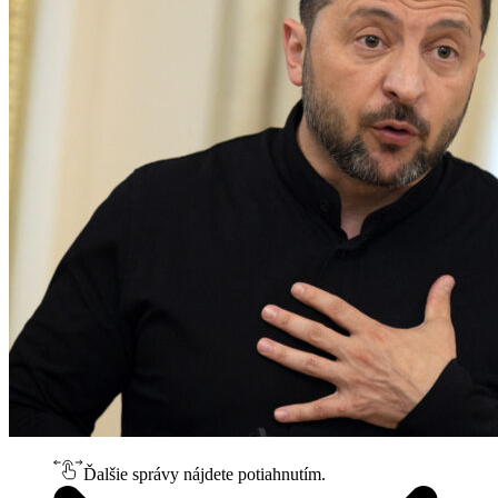
Ďalšie správy nájdete potiahnutím.