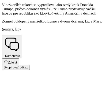
V neskorších rokoch sa vyprofiloval ako tvrdý kritik Donalda
Trumpa, pričom dokonca vyhlásil, že Trump predstavuje väčšiu
hrozbu pre republiku ako ktorýkoľvek iný Američan v dejinách.
Zomrel obklopený manželkou Lynne a dvoma dcérami, Liz a Mary.
(reuters, lup)
Komentáre
Zdielať
Skopírovať odkaz