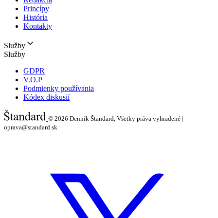
Princípy
História
Kontakty
Služby
Služby
GDPR
V.O.P
Podmienky používania
Kódex diskusií
© 2026
Denník Štandard, Všetky práva vyhradené |
oprava@standard.sk