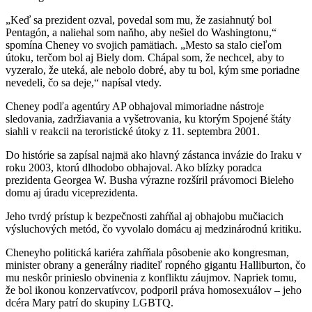
„Keď sa prezident ozval, povedal som mu, že zasiahnutý bol
Pentagón, a naliehal som naňho, aby nešiel do Washingtonu,“
spomína Cheney vo svojich pamätiach. „Mesto sa stalo cieľom
útoku, terčom bol aj Biely dom. Chápal som, že nechcel, aby to
vyzeralo, že uteká, ale nebolo dobré, aby tu bol, kým sme poriadne
nevedeli, čo sa deje,“ napísal vtedy.
Cheney podľa agentúry AP obhajoval mimoriadne nástroje
sledovania, zadržiavania a vyšetrovania, ku ktorým Spojené štáty
siahli v reakcii na teroristické útoky z 11. septembra 2001.
Do histórie sa zapísal najmä ako hlavný zástanca invázie do Iraku v
roku 2003, ktorú dlhodobo obhajoval. Ako blízky poradca
prezidenta Georgea W. Busha výrazne rozšíril právomoci Bieleho
domu aj úradu viceprezidenta.
Jeho tvrdý prístup k bezpečnosti zahŕňal aj obhajobu mučiacich
výsluchových metód, čo vyvolalo domácu aj medzinárodnú kritiku.
Cheneyho politická kariéra zahŕňala pôsobenie ako kongresman,
minister obrany a generálny riaditeľ ropného gigantu Halliburton, čo
mu neskôr prinieslo obvinenia z konfliktu záujmov. Napriek tomu,
že bol ikonou konzervatívcov, podporil práva homosexuálov – jeho
dcéra Mary patrí do skupiny LGBTQ.