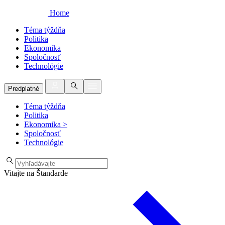
Home
Téma týždňa
Politika
Ekonomika
Spoločnosť
Technológie
Predplatné
Téma týždňa
Politika
Ekonomika
>
Spoločnosť
Technológie
Vitajte na Štandarde