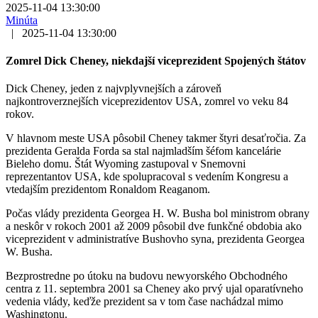
2025-11-04 13:30:00
Minúta
|
2025-11-04 13:30:00
Zomrel Dick Cheney, niekdajší viceprezident Spojených štátov
Dick Cheney, jeden z najvplyvnejších a zároveň
najkontroverznejších viceprezidentov USA, zomrel vo veku 84
rokov.
V hlavnom meste USA pôsobil Cheney takmer štyri desaťročia. Za
prezidenta Geralda Forda sa stal najmladším šéfom kancelárie
Bieleho domu. Štát Wyoming zastupoval v Snemovni
reprezentantov USA, kde spolupracoval s vedením Kongresu a
vtedajším prezidentom Ronaldom Reaganom.
Počas vlády prezidenta Georgea H. W. Busha bol ministrom obrany
a neskôr v rokoch 2001 až 2009 pôsobil dve funkčné obdobia ako
viceprezident v administratíve Bushovho syna, prezidenta Georgea
W. Busha.
Bezprostredne po útoku na budovu newyorského Obchodného
centra z 11. septembra 2001 sa Cheney ako prvý ujal oparatívneho
vedenia vlády, keďže prezident sa v tom čase nachádzal mimo
Washingtonu.