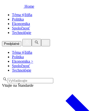
Home
Téma týždňa
Politika
Ekonomika
Spoločnosť
Technológie
Predplatné
Téma týždňa
Politika
Ekonomika
>
Spoločnosť
Technológie
Vitajte na Štandarde