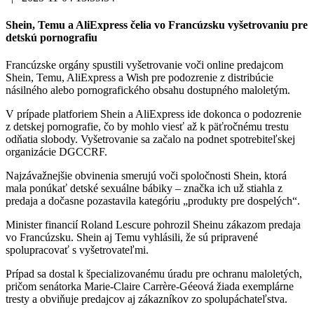
Shein, Temu a AliExpress čelia vo Francúzsku vyšetrovaniu pre
detskú pornografiu
Francúzske orgány spustili vyšetrovanie voči online predajcom
Shein, Temu, AliExpress a Wish pre podozrenie z distribúcie
násilného alebo pornografického obsahu dostupného maloletým.
V prípade platforiem Shein a AliExpress ide dokonca o podozrenie
z detskej pornografie, čo by mohlo viesť až k päťročnému trestu
odňatia slobody. Vyšetrovanie sa začalo na podnet spotrebiteľskej
organizácie DGCCRF.
Najzávažnejšie obvinenia smerujú voči spoločnosti Shein, ktorá
mala ponúkať detské sexuálne bábiky – značka ich už stiahla z
predaja a dočasne pozastavila kategóriu „produkty pre dospelých“.
Minister financií Roland Lescure pohrozil Sheinu zákazom predaja
vo Francúzsku. Shein aj Temu vyhlásili, že sú pripravené
spolupracovať s vyšetrovateľmi.
Prípad sa dostal k špecializovanému úradu pre ochranu maloletých,
pričom senátorka Marie-Claire Carrère-Géeová žiada exemplárne
tresty a obviňuje predajcov aj zákazníkov zo spolupáchateľstva.