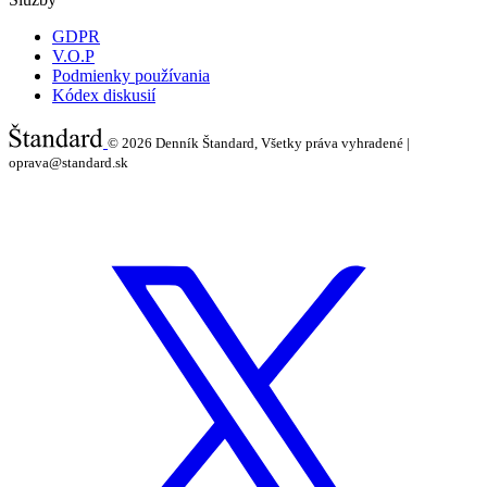
GDPR
V.O.P
Podmienky používania
Kódex diskusií
© 2026
Denník Štandard, Všetky práva vyhradené |
oprava@standard.sk