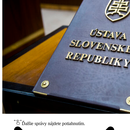
Ďalšie správy nájdete potiahnutím.