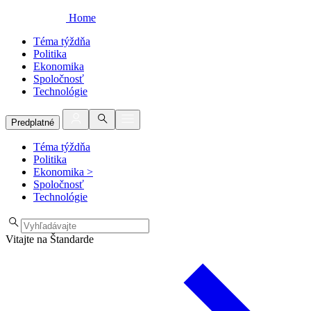
Home
Téma týždňa
Politika
Ekonomika
Spoločnosť
Technológie
Predplatné
Téma týždňa
Politika
Ekonomika
>
Spoločnosť
Technológie
Vitajte na Štandarde