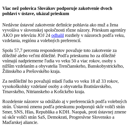
Viac než polovica Slovákov podporuje zakotvenie dvoch
pohlaví v ústave, ukázal prieskum
Nedávne ústavné zakotvenie definície pohlavia ako muž a žena
vyvoláva v slovenskej spoločnosti rôzne názory. Prieskum agentúry
AKO pre televíziu JOJ 24
odhalil
rozdiely v názoroch podľa veku,
vzdelania, regiónu a volebných preferencií.
Spolu 57,7 percenta respondentov považuje toto zakotvenie za
dôležité alebo veľmi dôležité. Podľa prieskumu ho za dôležité
vnímajú nadpriemerne ľudia vo veku 50 a viac rokov, osoby s
nižším vzdelaním a obyvatelia Trenčianskeho, Banskobystrického,
Žilinského a Prešovského kraja.
Za nedôležité ho považujú mladí ľudia vo veku 18 až 33 rokov,
vysokoškolsky vzdelané osoby a obyvatelia Bratislavského,
Trnavského, Nitrianskeho a Košického kraja.
Rozdelenie názorov sa odrážalo aj v preferenciách podľa volebných
strán. Ústavnú zmenu podľa prieskumu podporujú skôr voliči strán
Smer, SNS, Hlas, Republika a KDH. Naopak, proti ústavnej zmene
sú skôr voliči strán SaS, Demokrati, Progresívne Slovensko a
Maďarskej aliancie.