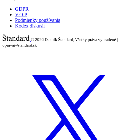
GDPR
V.O.P
Podmienky používania
Kódex diskusií
© 2026
Denník Štandard, Všetky práva vyhradené |
oprava@standard.sk