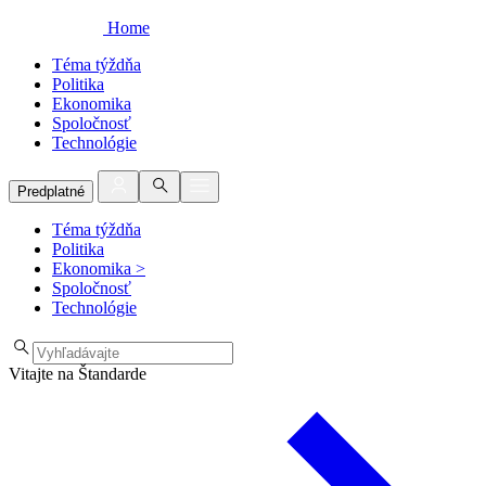
Home
Téma týždňa
Politika
Ekonomika
Spoločnosť
Technológie
Predplatné
Téma týždňa
Politika
Ekonomika
>
Spoločnosť
Technológie
Vitajte na Štandarde