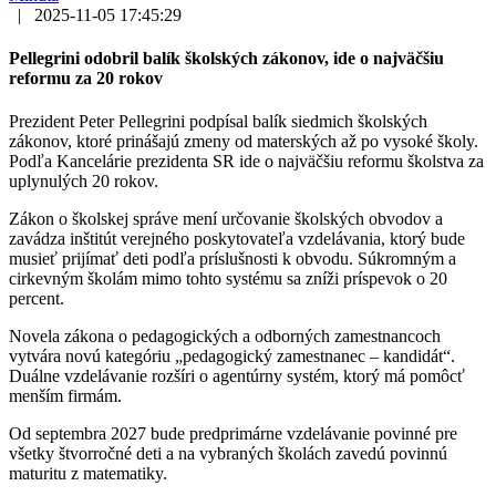
|
2025-11-05 17:45:29
Pellegrini odobril balík školských zákonov, ide o najväčšiu
reformu za 20 rokov
Prezident Peter Pellegrini podpísal balík siedmich školských
zákonov, ktoré prinášajú zmeny od materských až po vysoké školy.
Podľa Kancelárie prezidenta SR ide o najväčšiu reformu školstva za
uplynulých 20 rokov.
Zákon o školskej správe mení určovanie školských obvodov a
zavádza inštitút verejného poskytovateľa vzdelávania, ktorý bude
musieť prijímať deti podľa príslušnosti k obvodu. Súkromným a
cirkevným školám mimo tohto systému sa zníži príspevok o 20
percent.
Novela zákona o pedagogických a odborných zamestnancoch
vytvára novú kategóriu „pedagogický zamestnanec – kandidát“.
Duálne vzdelávanie rozšíri o agentúrny systém, ktorý má pomôcť
menším firmám.
Od septembra 2027 bude predprimárne vzdelávanie povinné pre
všetky štvorročné deti a na vybraných školách zavedú povinnú
maturitu z matematiky.