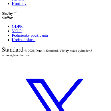
Kontakty
Služby
Služby
GDPR
V.O.P
Podmienky používania
Kódex diskusií
© 2026
Denník Štandard, Všetky práva vyhradené |
oprava@standard.sk