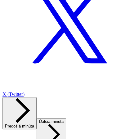
X (Twitter)
Ďalšia minúta
Predošlá minúta