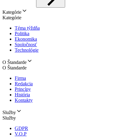
Kategórie
Kategórie
Téma týždňa
Politika
Ekonomika
Spoločnosť
Technológie
O Štandarde
O Štandarde
Firma
Redakcia
Princípy
História
Kontakty
Služby
Služby
GDPR
V.O.P