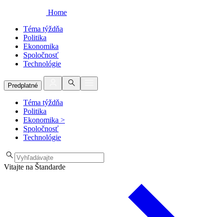
Home
Téma týždňa
Politika
Ekonomika
Spoločnosť
Technológie
Predplatné
Téma týždňa
Politika
Ekonomika
>
Spoločnosť
Technológie
Vitajte na Štandarde