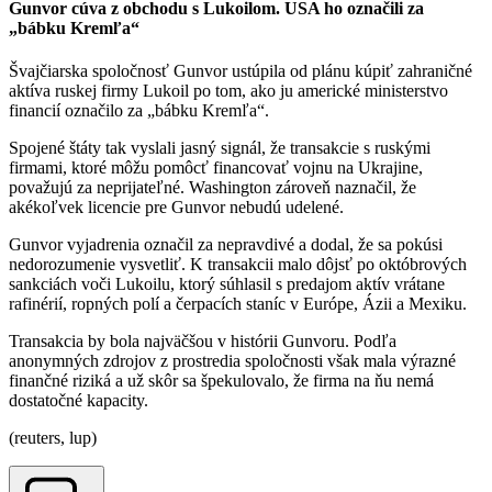
Gunvor cúva z obchodu s Lukoilom. USA ho označili za
„bábku Kremľa“
Švajčiarska spoločnosť Gunvor ustúpila od plánu kúpiť zahraničné
aktíva ruskej firmy Lukoil po tom, ako ju americké ministerstvo
financií označilo za „bábku Kremľa“.
Spojené štáty tak vyslali jasný signál, že transakcie s ruskými
firmami, ktoré môžu pomôcť financovať vojnu na Ukrajine,
považujú za neprijateľné. Washington zároveň naznačil, že
akékoľvek licencie pre Gunvor nebudú udelené.
Gunvor vyjadrenia označil za nepravdivé a dodal, že sa pokúsi
nedorozumenie vysvetliť. K transakcii malo dôjsť po októbrových
sankciách voči Lukoilu, ktorý súhlasil s predajom aktív vrátane
rafinérií, ropných polí a čerpacích staníc v Európe, Ázii a Mexiku.
Transakcia by bola najväčšou v histórii Gunvoru. Podľa
anonymných zdrojov z prostredia spoločnosti však mala výrazné
finančné riziká a už skôr sa špekulovalo, že firma na ňu nemá
dostatočné kapacity.
(reuters, lup)